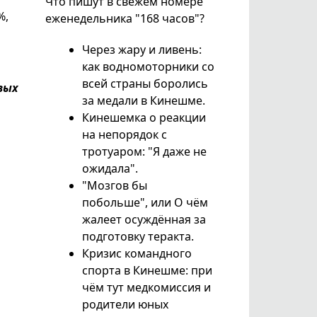
Что пишут в свежем номере
%,
еженедельника "168 часов"?
Через жару и ливень:
как водномоторники со
всей страны боролись
вых
за медали в Кинешме.
Кинешемка о реакции
на непорядок с
тротуаром: "Я даже не
ожидала".
"Мозгов бы
побольше", или О чём
жалеет осуждённая за
подготовку теракта.
Кризис командного
спорта в Кинешме: при
чём тут медкомиссия и
родители юных