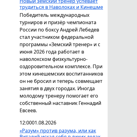
Новый земский тренер успевает
трудиться в Наволоках и Кинешме
Победитель международных
турниров и призёр чемпионата
России по боксу Андрей Лебедев
стал участником федеральной
программы «Земский тренер» и с
июня 2026 года работает в
наволокском физкультурно-
оздоровительном комплексе. При
этом кинешемских воспитанников
он не бросил и теперь совмещает
занятия в двух городах. Иногда
молодому тренеру помогает его
собственный наставник Геннадий
Евсеев.
12:00
01.08.2026
«Разум» против разума, или как
Виталий искал себя в лихих делах