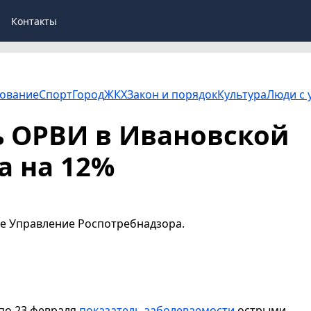
Контакты
ование
Спорт
Город
ЖКХ
Закон и порядок
Культура
Люди с 
 ОРВИ в Ивановской
а на 12%
е Управление Роспотребнадзора.
 по 23 февраля
показатель заболеваемости
острыми