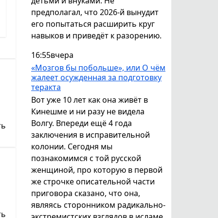
детьми и внуками. Не
предполагал, что 2026-й вынудит
его попытаться расширить круг
навыков и приведёт к разорению.
16:55
вчера
«Мозгов бы побольше», или О чём
жалеет осужденная за подготовку
теракта
Вот уже 10 лет как она живёт в
Кинешме и ни разу не видела
Волгу. Впереди ещё 4 года
ть
заключения в исправительной
колонии. Сегодня мы
познакомимся с той русской
женщиной, про которую в первой
же строчке описательной части
приговора сказано, что она,
являясь сторонником радикально-
ть
экстремистских взглядов в исламе,