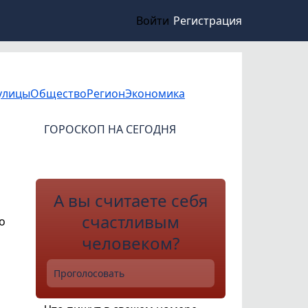
Войти
Регистрация
улицы
Общество
Регион
Экономика
ГОРОСКОП НА СЕГОДНЯ
А вы считаете себя
счастливым
о
человеком?
Проголосовать