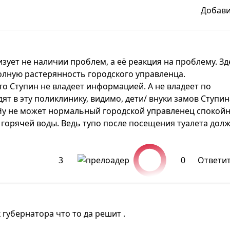
Добав
зует не наличии проблем, а её реакция на проблему. Зд
олную растерянность городского управленца.
о Ступин не владеет информацией. А не владеет по
дят в эту поликлинику, видимо, дети/ внуки замов Ступин
. Ну не может нормальный городской управленец спокой
 горячей воды. Ведь тупо после посещения туалета дол
3
0
Ответи
 губернатора что то да решит .