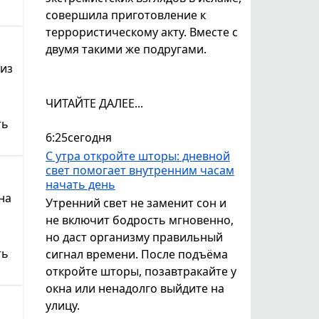
совершила приготовление к
террористическому акту. Вместе с
двумя такими же подругами.
 из
ЧИТАЙТЕ ДАЛЕЕ...
ть
6:25
сегодня
С утра откройте шторы: дневной
свет помогает внутренним часам
начать день
на
Утренний свет не заменит сон и
не включит бодрость мгновенно,
но даст организму правильный
ть
сигнал времени. После подъёма
откройте шторы, позавтракайте у
окна или ненадолго выйдите на
улицу.