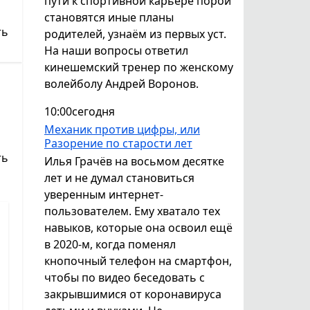
пути к спортивной карьере порой
становятся иные планы
ть
родителей, узнаём из первых уст.
На наши вопросы ответил
кинешемский тренер по женскому
волейболу Андрей Воронов.
10:00
сегодня
Механик против цифры, или
Разорение по старости лет
ть
Илья Грачёв на восьмом десятке
лет и не думал становиться
уверенным интернет-
пользователем. Ему хватало тех
навыков, которые она освоил ещё
в 2020-м, когда поменял
кнопочный телефон на смартфон,
чтобы по видео беседовать с
закрывшимися от коронавируса