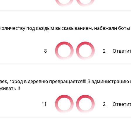
х количеству под каждым высказыванием, набежали боты
8
2
Ответи
век, город в деревню превращается!!! В администрацию 
ивать!!!
11
2
Ответи