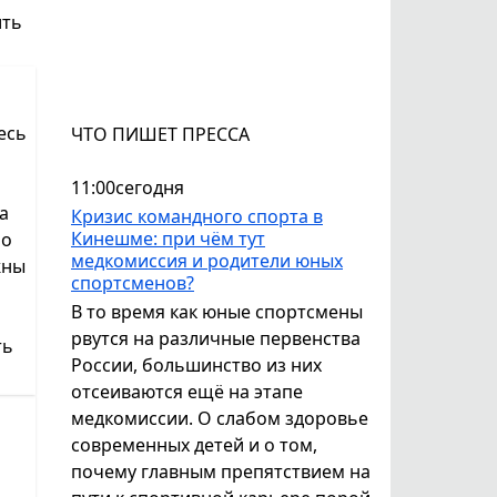
ить
есь
ЧТО ПИШЕТ ПРЕССА
11:00
сегодня
а
Кризис командного спорта в
Кинешме: при чём тут
но
медкомиссия и родители юных
жны
спортсменов?
В то время как юные спортсмены
рвутся на различные первенства
ть
России, большинство из них
отсеиваются ещё на этапе
медкомиссии. О слабом здоровье
современных детей и о том,
почему главным препятствием на