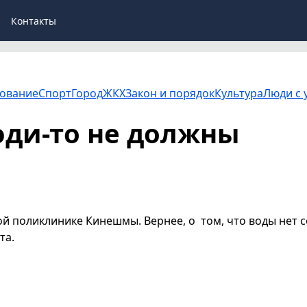
Контакты
ование
Спорт
Город
ЖКХ
Закон и порядок
Культура
Люди с 
юди-то не должны
ой поликлинике Кинешмы. Вернее, о том, что воды нет с
та.