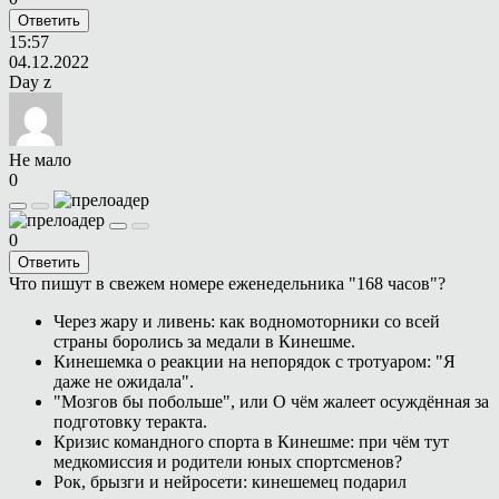
Ответить
15:57
04.12.2022
Day z
Не мало
0
0
Ответить
Что пишут в свежем номере еженедельника "168 часов"?
Через жару и ливень: как водномоторники со всей
страны боролись за медали в Кинешме.
Кинешемка о реакции на непорядок с тротуаром: "Я
даже не ожидала".
"Мозгов бы побольше", или О чём жалеет осуждённая за
подготовку теракта.
Кризис командного спорта в Кинешме: при чём тут
медкомиссия и родители юных спортсменов?
Рок, брызги и нейросети: кинешемец подарил