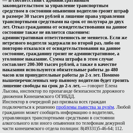
— В соответствии с административным
законодательством за управление транспортным
средством в состоянии опьянения водителю грозит штраф
в размере 30 тысяч рублей и лишение права управления
транспортными средствами на срок от полутора до двух
лет. Отказ гражданина от освидетельствования на данное
состояние также не является спасением:
административная ответственность не меняется. Если же
нетрезвого водителя задержали во второй раз, либо он
повторно отказался от освидетельствования на данное
состояние, гражданину грозит не административное, а
уголовное наказание. Сумма штрафа в этом случае
составляет 200-300 тысяч рублей, а также в качестве
наказания используются обязательные работы до 480
часов или принудительные работы до 2-х лет. Помимо
вышеперечисленных мер пьяному водителю будет грозить
лишение свободы на срок до 2-х лет, —
говорит Елена
Лысова, инспектор по пропаганде безопасности дорожного
движения Кинешемского ОГИБДД.
Инспектор в очередной раз призвала всех граждан
подключиться к решению
проблемы пьянства за рулём
. Любой
гражданин может сообщить информацию о водителях,
управляющих транспортными средствами в состоянии
алкогольного или иного опьянения по телефонам дежурной
части кинешемского отдела полиции: 8(49331)5-46-64; 112.