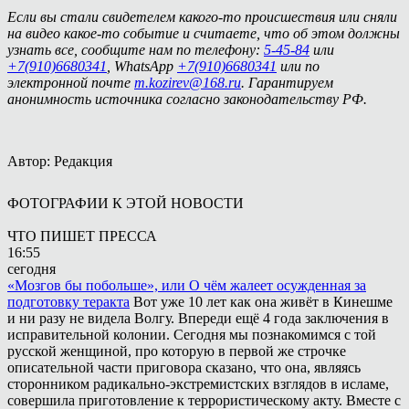
Если вы стали свидетелем какого-то происшествия или сняли
на видео какое-то событие и считаете, что об этом должны
узнать все, сообщите нам по телефону:
5-45-84
или
+7(910)6680341
, WhatsApp
+7(910)6680341
или по
электронной почте
m.kozirev@168.ru
. Гарантируем
анонимность источника согласно законодательству РФ.
Автор: Редакция
ФОТОГРАФИИ К ЭТОЙ НОВОСТИ
ЧТО ПИШЕТ ПРЕССА
16:55
сегодня
«Мозгов бы побольше», или О чём жалеет осужденная за
подготовку теракта
Вот уже 10 лет как она живёт в Кинешме
и ни разу не видела Волгу. Впереди ещё 4 года заключения в
исправительной колонии. Сегодня мы познакомимся с той
русской женщиной, про которую в первой же строчке
описательной части приговора сказано, что она, являясь
сторонником радикально-экстремистских взглядов в исламе,
совершила приготовление к террористическому акту. Вместе с