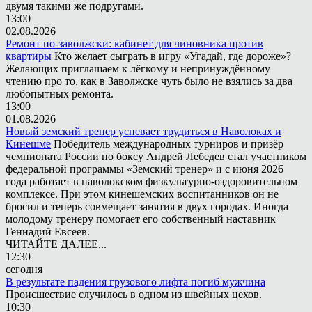
двумя такими же подругами.
13:00
02.08.2026
Ремонт по-заволжски: кабинет для чиновника против
квартиры
Кто желает сыграть в игру «Угадай, где дороже»?
Желающих приглашаем к лёгкому и непринуждённому
чтению про то, как в Заволжске чуть было не взялись за два
любопытных ремонта.
13:00
01.08.2026
Новый земский тренер успевает трудиться в Наволоках и
Кинешме
Победитель международных турниров и призёр
чемпионата России по боксу Андрей Лебедев стал участником
федеральной программы «Земский тренер» и с июня 2026
года работает в наволокском физкультурно-оздоровительном
комплексе. При этом кинешемских воспитанников он не
бросил и теперь совмещает занятия в двух городах. Иногда
молодому тренеру помогает его собственный наставник
Геннадий Евсеев.
ЧИТАЙТЕ ДАЛЕЕ...
12:30
сегодня
В результате падения грузового лифта погиб мужчина
Происшествие случилось в одном из швейных цехов.
10:30