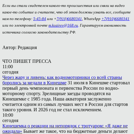
Если вы стали свидетелем какого-то происшествия или сняли на видео
какое-то событие и считаете, что об этом должны узнать все, сообщите
нам по телефону:
5-45-84
или +
7(910)6680341
, WhatsApp
+7(910)6680341
или по электронной почте
m.kozirev@168.ru
. Гарантируем анонимность
источника согласно законодательству РФ.
Автор: Редакция
ЧТО ПИШЕТ ПРЕССА
11:00
сегодня
Через жару и ливень: как водномоторники со всей страны
боролись за медали в Кинешме
31 июля в Кинешме стартовал
первый день чемпионата и первенства России по водно-
моторному спорту. Зрелищные заезды проводятся на
Кинешемке с 1985 года. Наша акватория заслуженно
считается одним из самых лучших мест в России для стартов
такого уровня. И 2026 год не стал исключением.
10:00
сегодня
Кинешемка о реакции на непорядок с тротуаром: «Я даже не
ожидала»
Бывает же такое, что на бюджетные деньги делают