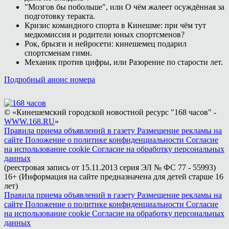
"Мозгов бы побольше", или О чём жалеет осуждённая за
подготовку теракта.
Кризис командного спорта в Кинешме: при чём тут
медкомиссия и родители юных спортсменов?
Рок, брызги и нейросети: кинешемец подарил
спортсменам гимн.
Механик против цифры, или Разорение по старости лет.
Подробный анонс номера
© «Кинешемский городской новостной ресурс "168 часов" -
WWW.168.RU
»
Правила приема объявлений в газету
Размещение рекламы на
сайте
Положение о политике конфиденциальности
Согласие
на использование cookie
Согласие на обработку персональных
данных
(реестровая запись от 15.11.2013 серия ЭЛ № ФС 77 - 55993)
16+ (Информация на сайте предназначена для детей старше 16
лет)
Правила приема объявлений в газету
Размещение рекламы на
сайте
Положение о политике конфиденциальности
Согласие
на использование cookie
Согласие на обработку персональных
данных