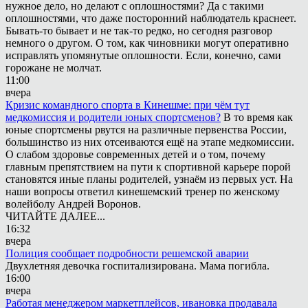
нужное дело, но делают с оплошностями? Да с такими
оплошностями, что даже посторонний наблюдатель краснеет.
Бывать-то бывает и не так-то редко, но сегодня разговор
немного о другом. О том, как чиновники могут оперативно
исправлять упомянутые оплошности. Если, конечно, сами
горожане не молчат.
11:00
вчера
Кризис командного спорта в Кинешме: при чём тут
медкомиссия и родители юных спортсменов?
В то время как
юные спортсмены рвутся на различные первенства России,
большинство из них отсеиваются ещё на этапе медкомиссии.
О слабом здоровье современных детей и о том, почему
главным препятствием на пути к спортивной карьере порой
становятся иные планы родителей, узнаём из первых уст. На
наши вопросы ответил кинешемский тренер по женскому
волейболу Андрей Воронов.
ЧИТАЙТЕ ДАЛЕЕ...
16:32
вчера
Полиция сообщает подробности решемской аварии
Двухлетняя девочка госпитализирована. Мама погибла.
16:00
вчера
Работая менеджером маркетплейсов, ивановка продавала