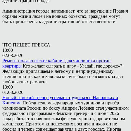
администрации города.
Администрация города напоминает, что за нарушение Правил
охраны жизни людей на водных объектах, граждане могут
быть привлечены к административной ответственности.
ЧТО ПИШЕТ ПРЕССА
13:00
02.08.2026
Ремонт по-заволжски: кабинет для чиновника против
квартиры
Кто желает сыграть в игру «Угадай, где дороже»?
Желающих приглашаем к лёгкому и непринуждённому
чтению про то, как в Заволжске чуть было не взялись за два
любопытных ремонта.
13:00
01.08.2026
Новый земский тренер успевает трудиться в Наволоках и
Кинешме
Победитель международных турниров и призёр
чемпионата России по боксу Андрей Лебедев стал участником
федеральной программы «Земский тренер» и с июня 2026
года работает в наволокском физкультурно-оздоровительном
комплексе. При этом кинешемских воспитанников он не
бросил и теперь совмещает занятия в двух городах. Иногда