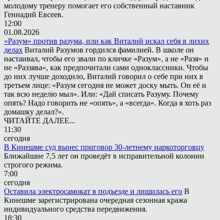
молодому тренеру помогает его собственный наставник
Геннадий Евсеев.
12:00
01.08.2026
«Разум» против разума, или как Виталий искал себя в лихих
делах
Виталий Разумов гордился фамилией. В школе он
настаивал, чтобы его звали по кличке «Разум», а не «Разя» и
не «Раззява», как предпочитали сами одноклассники. Чтобы
до них лучше доходило, Виталий говорил о себе при них в
третьем лице: «Разум сегодня не может доску мыть. Он её и
так всю неделю мыл». Или: «Дай списать Разуму. Почему
опять? Надо говорить не «опять», а «всегда». Когда я хоть раз
домашку делал?».
ЧИТАЙТЕ ДАЛЕЕ...
11:30
сегодня
В Кинешме суд вынес приговор 30-летнему наркоторговцу
Ближайшие 7,5 лет он проведёт в исправительной колонии
строгого режима.
7:00
сегодня
Оставила электросамокат в подъезде и лишилась его
В
Кинешме зарегистрирована очередная сезонная кража
индивидуального средства передвижения.
18:30