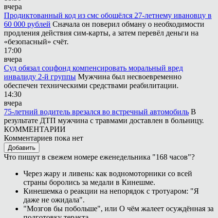
вчера
Продиктованный код из смс обошёлся 27-летнему ивановцу в
60 000 рублей
Сначала он поверил обману о необходимости
продления действия сим-карты, а затем перевёл деньги на
«безопасный» счёт.
17:00
вчера
Суд обязал соцфонд компенсировать моральный вред
инвалиду 2-й группы
Мужчина был несвоевременно
обеспечен техническими средствами реабилитации.
14:30
вчера
75-летний водитель врезался во встречный автомобиль
В
результате ДТП мужчина с травмами доставлен в больницу.
КОММЕНТАРИИ
Комментариев пока нет
Добавить
Что пишут в свежем номере еженедельника "168 часов"?
Через жару и ливень: как водномоторники со всей
страны боролись за медали в Кинешме.
Кинешемка о реакции на непорядок с тротуаром: "Я
даже не ожидала".
"Мозгов бы побольше", или О чём жалеет осуждённая за
подготовку теракта.