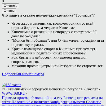
0
Ответить
Ответы
Что пишут в свежем номере еженедельника "168 часов"?
Через жару и ливень: как водномоторники со всей
страны боролись за медали в Кинешме.
Кинешемка о реакции на непорядок с тротуаром: "Я
даже не ожидала".
"Мозгов бы побольше", или О чём жалеет осуждённая за
подготовку теракта.
Кризис командного спорта в Кинешме: при чём тут
медкомиссия и родители юных спортсменов?
Рок, брызги и нейросети: кинешемец подарил
спортсменам гимн.
Механик против цифры, или Разорение по старости лет.
Подробный анонс номера
© «Кинешемский городской новостной ресурс "168 часов" -
WWW.168.RU
»
Правила приема объявлений в газету
Размещение рекламы на
сайте
Положение о политике конфиденциальности
Согласие