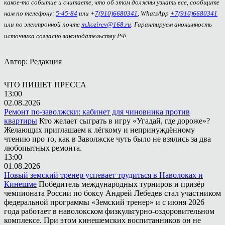
какое-то событие и считаете, что об этом должны узнать все, сообщите
нам по телефону:
5-45-84
или +
7(910)6680341
, WhatsApp
+7(910)6680341
или по электронной почте
m.kozirev@168.ru
. Гарантируем анонимность
источника согласно законодательству РФ.
Автор: Редакция
ЧТО ПИШЕТ ПРЕССА
13:00
02.08.2026
Ремонт по-заволжски: кабинет для чиновника против
квартиры
Кто желает сыграть в игру «Угадай, где дороже»?
Желающих приглашаем к лёгкому и непринуждённому
чтению про то, как в Заволжске чуть было не взялись за два
любопытных ремонта.
13:00
01.08.2026
Новый земский тренер успевает трудиться в Наволоках и
Кинешме
Победитель международных турниров и призёр
чемпионата России по боксу Андрей Лебедев стал участником
федеральной программы «Земский тренер» и с июня 2026
года работает в наволокском физкультурно-оздоровительном
комплексе. При этом кинешемских воспитанников он не