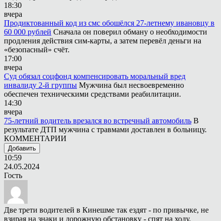
18:30
вчера
Продиктованный код из смс обошёлся 27-летнему ивановцу в
60 000 рублей
Сначала он поверил обману о необходимости
продления действия сим-карты, а затем перевёл деньги на
«безопасный» счёт.
17:00
вчера
Суд обязал соцфонд компенсировать моральный вред
инвалиду 2-й группы
Мужчина был несвоевременно
обеспечен техническими средствами реабилитации.
14:30
вчера
75-летний водитель врезался во встречный автомобиль
В
результате ДТП мужчина с травмами доставлен в больницу.
КОММЕНТАРИИ
Добавить
10:59
24.05.2024
Гость
Две трети водителей в Кинешме так ездят - по привычке, не
взирая на знаки и дорожную обстановку - спят на ходу.