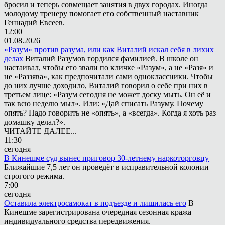
бросил и теперь совмещает занятия в двух городах. Иногда
молодому тренеру помогает его собственный наставник
Геннадий Евсеев.
12:00
01.08.2026
«Разум» против разума, или как Виталий искал себя в лихих
делах
Виталий Разумов гордился фамилией. В школе он
настаивал, чтобы его звали по кличке «Разум», а не «Разя» и
не «Раззява», как предпочитали сами одноклассники. Чтобы
до них лучше доходило, Виталий говорил о себе при них в
третьем лице: «Разум сегодня не может доску мыть. Он её и
так всю неделю мыл». Или: «Дай списать Разуму. Почему
опять? Надо говорить не «опять», а «всегда». Когда я хоть раз
домашку делал?».
ЧИТАЙТЕ ДАЛЕЕ...
11:30
сегодня
В Кинешме суд вынес приговор 30-летнему наркоторговцу
Ближайшие 7,5 лет он проведёт в исправительной колонии
строгого режима.
7:00
сегодня
Оставила электросамокат в подъезде и лишилась его
В
Кинешме зарегистрирована очередная сезонная кража
индивидуального средства передвижения.