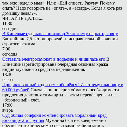
так всю неделю мыл». Или: «Дай списать Разуму. Почему
опять? Надо говорить не «опять», а «всегда». Когда я хоть раз
домашку делал?».
ЧИТАЙТЕ ДАЛЕЕ...
11:30
сегодня
В Кинешме суд вынес приговор 30-летнему наркоторговцу
Ближайшие 7,5 лет он проведёт в исправительной колонии
строгого режима.
7:00
сегодня
Оставила электросамокат в подъезде и лишилась его
В
Кинешме зарегистрирована очередная сезонная кража
индивидуального средства передвижения.
18:30
вчера
Продиктованный код из смс обошёлся 27-летнему ивановцу в
60 000 рублей
Сначала он поверил обману о необходимости
продления действия сим-карты, а затем перевёл деньги на
«безопасный» счёт.
17:00
вчера
Суд обязал соцфонд компенсировать моральный вред
инвалиду 2-й группы
Мужчина был несвоевременно
обеспечен техническими средствами реабилитации.