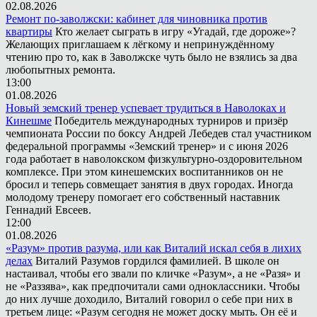
02.08.2026
Ремонт по-заволжски: кабинет для чиновника против
квартиры
Кто желает сыграть в игру «Угадай, где дороже»?
Желающих приглашаем к лёгкому и непринуждённому
чтению про то, как в Заволжске чуть было не взялись за два
любопытных ремонта.
13:00
01.08.2026
Новый земский тренер успевает трудиться в Наволоках и
Кинешме
Победитель международных турниров и призёр
чемпионата России по боксу Андрей Лебедев стал участником
федеральной программы «Земский тренер» и с июня 2026
года работает в наволокском физкультурно-оздоровительном
комплексе. При этом кинешемских воспитанников он не
бросил и теперь совмещает занятия в двух городах. Иногда
молодому тренеру помогает его собственный наставник
Геннадий Евсеев.
12:00
01.08.2026
«Разум» против разума, или как Виталий искал себя в лихих
делах
Виталий Разумов гордился фамилией. В школе он
настаивал, чтобы его звали по кличке «Разум», а не «Разя» и
не «Раззява», как предпочитали сами одноклассники. Чтобы
до них лучше доходило, Виталий говорил о себе при них в
третьем лице: «Разум сегодня не может доску мыть. Он её и