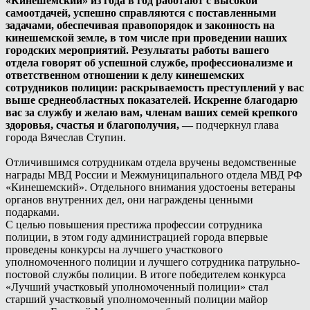
«Кинешемский» из года в год работают с высокой
самоотдачей, успешно справляются с поставленными
задачами, обеспечивая правопорядок и законность на
кинешемской земле, в том числе при проведении наших
городских мероприятий. Результаты работы вашего
отдела говорят об успешной службе, профессионализме и
ответственном отношении к делу кинешемских
сотрудников полиции: раскрываемость преступлений у вас
выше среднеобластных показателей. Искренне благодарю
вас за службу и желаю вам, членам ваших семей крепкого
здоровья, счастья и благополучия, —
подчеркнул глава
города Вячеслав Ступин.
Отличившимся сотрудникам отдела вручены ведомственные
награды МВД России и Межмуниципального отдела МВД РФ
«Кинешемский». Отдельного внимания удостоены ветераны
органов внутренних дел, они награждены ценными
подарками.
С целью повышения престижа профессии сотрудника
полиции, в этом году администрацией города впервые
проведены конкурсы на лучшего участкового
уполномоченного полиции и лучшего сотрудника патрульно-
постовой службы полиции. В итоге победителем конкурса
«Лучший участковый уполномоченный полиции» стал
старший участковый уполномоченный полиции майор