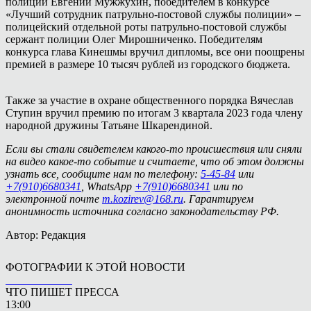
полиции Евгений Мужжухин, победителем в конкурсе
«Лучший сотрудник патрульно-постовой службы полиции» –
полицейский отдельной роты патрульно-постовой службы
сержант полиции Олег Мирошниченко. Победителям
конкурса глава Кинешмы вручил дипломы, все они поощрены
премией в размере 10 тысяч рублей из городского бюджета.
Также за участие в охране общественного порядка Вячеслав
Ступин вручил премию по итогам 3 квартала 2023 года члену
народной дружины Татьяне Шкарендиной.
Если вы стали свидетелем какого-то происшествия или сняли
на видео какое-то событие и считаете, что об этом должны
узнать все, сообщите нам по телефону:
5-45-84
или
+7(910)6680341
, WhatsApp
+7(910)6680341
или по
электронной почте
m.kozirev@168.ru
. Гарантируем
анонимность источника согласно законодательству РФ.
Автор: Редакция
ФОТОГРАФИИ К ЭТОЙ НОВОСТИ
ЧТО ПИШЕТ ПРЕССА
13:00