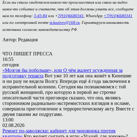
Если вы стали свидетелем какого-то происшествия или сняли на видео
какое-то событие и считаете, что об этом должны узнать все, сообщите
нам по телефону:
5-45-84
или +
7(910)6680341
, WhatsApp
+7(910)6680341
или по электронной почте
m.kozirev@168.ru
. Гарантируем анонимность
источника согласно законодательству РФ.
Автор: Редакция
ЧТО ПИШЕТ ПРЕССА
16:55
сегодня
«Мозгов бы побольше», или О чём жалеет осужденная за
подготовку теракта
Вот уже 10 лет как она живёт в Кинешме
и ни разу не видела Волгу. Впереди ещё 4 года заключения в
исправительной колонии. Сегодня мы познакомимся с той
русской женщиной, про которую в первой же строчке
описательной части приговора сказано, что она, являясь
сторонником радикально-экстремистских взглядов в исламе,
совершила приготовление к террористическому акту. Вместе с
двумя такими же подругами.
13:00
02.08.2026
Ремонт по-заволжски: кабинет для чиновника против
квартиры
Кто желает сыграть в игру «Угадай, где дороже»?