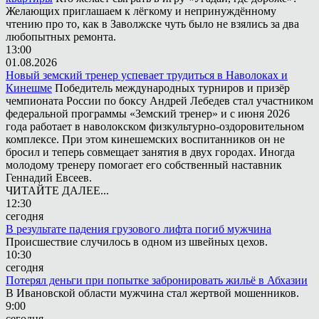
Желающих приглашаем к лёгкому и непринуждённому
чтению про то, как в Заволжске чуть было не взялись за два
любопытных ремонта.
13:00
01.08.2026
Новый земский тренер успевает трудиться в Наволоках и
Кинешме
Победитель международных турниров и призёр
чемпионата России по боксу Андрей Лебедев стал участником
федеральной программы «Земский тренер» и с июня 2026
года работает в наволокском физкультурно-оздоровительном
комплексе. При этом кинешемских воспитанников он не
бросил и теперь совмещает занятия в двух городах. Иногда
молодому тренеру помогает его собственный наставник
Геннадий Евсеев.
ЧИТАЙТЕ ДАЛЕЕ...
12:30
сегодня
В результате падения грузового лифта погиб мужчина
Происшествие случилось в одном из швейных цехов.
10:30
сегодня
Потерял деньги при попытке забронировать жильё в Абхазии
В Ивановской области мужчина стал жертвой мошенников.
9:00
сегодня