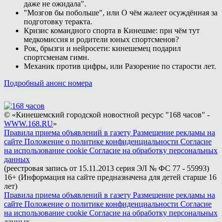
даже не ожидала".
"Мозгов бы побольше", или О чём жалеет осуждённая за
подготовку теракта.
Кризис командного спорта в Кинешме: при чём тут
медкомиссия и родители юных спортсменов?
Рок, брызги и нейросети: кинешемец подарил
спортсменам гимн.
Механик против цифры, или Разорение по старости лет.
Подробный анонс номера
© «Кинешемский городской новостной ресурс "168 часов" -
WWW.168.RU
»
Правила приема объявлений в газету
Размещение рекламы на
сайте
Положение о политике конфиденциальности
Согласие
на использование cookie
Согласие на обработку персональных
данных
(реестровая запись от 15.11.2013 серия ЭЛ № ФС 77 - 55993)
16+ (Информация на сайте предназначена для детей старше 16
лет)
Правила приема объявлений в газету
Размещение рекламы на
сайте
Положение о политике конфиденциальности
Согласие
на использование cookie
Согласие на обработку персональных
данных