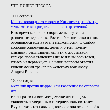
ЧТО ПИШЕТ ПРЕССА
11:00
сегодня
Кризис командного спорта в Кинешме: при чём тут
медкомиссия и родители юных спортсменов?
В то время как юные спортсмены рвутся на
различные первенства России, большинство из них
отсеиваются ещё на этапе медкомиссии. О слабом
здоровье современных детей и о том, почему
главным препятствием на пути к спортивной
карьере порой становятся иные планы родителей,
узнаём из первых уст. На наши вопросы ответил
кинешемский тренер по женскому волейболу
Андрей Воронов.
10:00
сегодня
Механик против цифры, или Разорение по старости
лет
Илья Грачёв на восьмом десятке лет и не думал
становиться уверенным интернет-пользователем.
Ему хватало тех навыков, которые она освоил ещё в