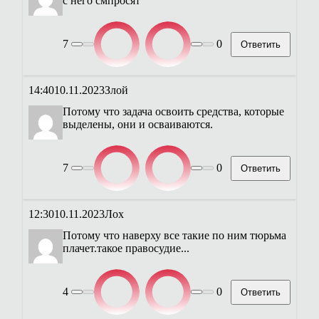
с него смпросят
7
0
Ответить
14:40
10.11.2023
Злой
Потому что задача освоить средства, которые
выделены, они и осваиваются.
7
0
Ответить
12:30
10.11.2023
Лох
Потому что наверху все такие по ним тюрьма
плачет.такое правосудие...
4
0
Ответить