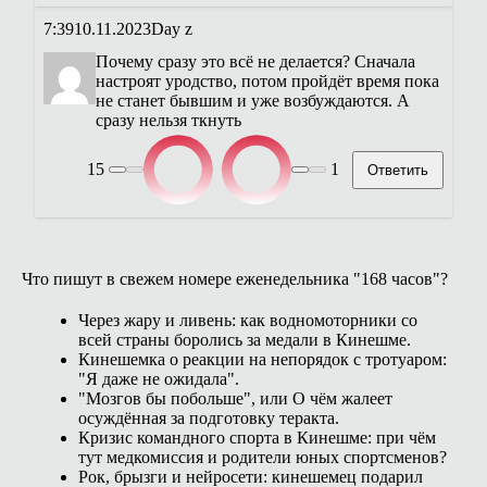
7:39
10.11.2023
Day z
Почему сразу это всё не делается? Сначала
настроят уродство, потом пройдёт время пока
не станет бывшим и уже возбуждаются. А
сразу нельзя ткнуть
15
1
Ответить
Что пишут в свежем номере еженедельника "168 часов"?
Через жару и ливень: как водномоторники со
всей страны боролись за медали в Кинешме.
Кинешемка о реакции на непорядок с тротуаром:
"Я даже не ожидала".
"Мозгов бы побольше", или О чём жалеет
осуждённая за подготовку теракта.
Кризис командного спорта в Кинешме: при чём
тут медкомиссия и родители юных спортсменов?
Рок, брызги и нейросети: кинешемец подарил