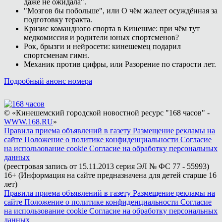
даже не ожидала".
"Мозгов бы побольше", или О чём жалеет осуждённая за
подготовку теракта.
Кризис командного спорта в Кинешме: при чём тут
медкомиссия и родители юных спортсменов?
Рок, брызги и нейросети: кинешемец подарил
спортсменам гимн.
Механик против цифры, или Разорение по старости лет.
Подробный анонс номера
© «Кинешемский городской новостной ресурс "168 часов" -
WWW.168.RU
»
Правила приема объявлений в газету
Размещение рекламы на
сайте
Положение о политике конфиденциальности
Согласие
на использование cookie
Согласие на обработку персональных
данных
(реестровая запись от 15.11.2013 серия ЭЛ № ФС 77 - 55993)
16+ (Информация на сайте предназначена для детей старше 16
лет)
Правила приема объявлений в газету
Размещение рекламы на
сайте
Положение о политике конфиденциальности
Согласие
на использование cookie
Согласие на обработку персональных
данных