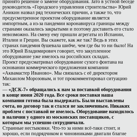
принято решение о замене оборудования. Зато в устной беседе
руководитель «Городского управления строительства» Юрий
Аникин назвал ряд технических причин, а также то, что
предусмотренное проектом оборудование является
импортным, а из-за пандемии коронавируса границы между
странами оказались закрытыми и поэтому доставить его стало
невозможно. На смену ему пришли агрегаты из Испании,
Италии и Греции. Вы скажете, как же так? Ведь в этих
странах пандемия бушевала шибче, чем где бы то ни было! На
это Юрий Владимирович говорит, что закупленное
оборудование уже имелось на российских складах.
Проект предусматривал оборудование сухого фонтана на
основании коммерческого предложения компании
«Аквамастер Иваново». Мы связалась с её директором
Михаилом Морозовым, и тот прокомментировал ситуацию
так:
—
«ДСК-7» обращались к нам за поставкой оборудования
в конце июня 2020 года. Все сроки поставки наша
компания готова была выдержать. Были выставлены
счета, но договор так и стался не заключенным. Никаких
проблем с поставкой не имелось. Оборудование находилось
в наличии у одного из московских поставщиков, с
которым мы успешно сотрудничали.
Странные нестыковки. Что-то за ними всё-таки стоит, и
хорошо, если подрядчиком и чиновниками двигали благие