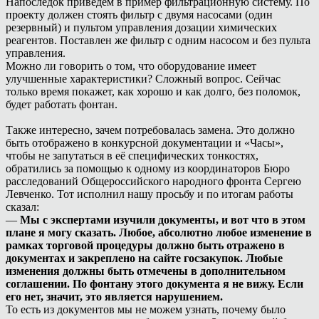
Напоследок приведём в пример фильтрационную систему. По
проекту должен стоять фильтр с двумя насосами (один
резервный) и пультом управления дозации химических
реагентов. Поставлен же фильтр с одним насосом и без пульта
управления.
Можно ли говорить о том, что оборудование имеет
улучшенные характеристики? Сложный вопрос. Сейчас
только время покажет, как хорошо и как долго, без поломок,
будет работать фонтан.
Также интересно, зачем потребовалась замена. Это должно
быть отображено в конкурсной документации и «Часы»,
чтобы не запутаться в её специфических тонкостях,
обратились за помощью к одному из координаторов Бюро
расследований Общероссийского народного фронта Сергею
Левченко. Тот исполнил нашу просьбу и по итогам работы
сказал:
—
Мы с экспертами изучили документы, и вот что в этом
плане я могу сказать. Любое, абсолютно любое изменение в
рамках торговой процедуры должно быть отражено в
документах и закреплено на сайте госзакупок. Любые
изменения должны быть отмечены в дополнительном
соглашении. По фонтану этого документа я не вижу. Если
его нет, значит, это является нарушением.
То есть из документов мы не можем узнать, почему было