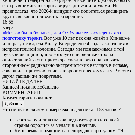
кнопочный телефон на смартфон, чтобы по видео беседовать
с закрывшимися от коронавируса детьми и внуками. Не
предполагал, что 2026-й вынудит его попытаться расширить
круг навыков и приведёт к разорению.
16:55
вчера
«Мозгов бы побольше», или О чём жалеет осужденная за
подготовку теракта
Вот уже 10 лет как она живёт в Кинешме
и ни разу не видела Волгу. Впереди ещё 4 года заключения в
исправительной колонии. Сегодня мы познакомимся с той
русской женщиной, про которую в первой же строчке
описательной части приговора сказано, что она, являясь
сторонником радикально-экстремистских взглядов в исламе,
совершила приготовление к террористическому акту. Вместе с
двумя такими же подругами.
ЧИТАЙТЕ ДАЛЕЕ...
Записей пока не добавлено
КОММЕНТАРИИ
Комментариев пока нет
Добавить
Что пишут в свежем номере еженедельника "168 часов"?
Через жару и ливень: как водномоторники со всей
страны боролись за медали в Кинешме.
Кинешемка о реакции на непорядок с тротуаром: "Я