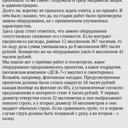
произошло то же самое? Подумали и сразу направили запрос
в администрацию.
Долго ли, коротко ли пришлось ждать ответа, а он пришёл. В
нём было сказано, что да, на стадии работ было произведена
замена оборудования, но с применением улучшенных
характеристик.
Здесь сразу стоит отметить, что замене оборудования
сопутствовало снижение его стоимости. Если контракт
предполагал расходы, равные 12 миллионам 367 тысячам, то
по ходу дела сумма уменьшилась до 8 миллионов 885 тысяч
рублей. Конкретно же на оборудование ушло 6 миллионов 42
тысячи рублей.
Мы нашли акт о приёмке работ и посмотрели, какое
оборудование предназначалось проектом, а какое подрядчик
(московская компания «ДСК-7») закупил и смонтировал.
Возьмём, например, фонтанные насадки. Предусмотренные
проектом должны были стоить накругло 18 тысяч рублей
каждая (вообще на фонтане их 60), а установленные согласно
предложениям в интернете стоят 4 тысяч рублей. У первых
диаметр отверстия сопла 32 миллиметра и они выбрасывают
пенную струю, а у вторых диаметр 16 миллиметров и они
выдают обычную струю. Если сравнивать грубо, то в первом
случае струя должна быть толщиной с руку, а во втором – с
палец.