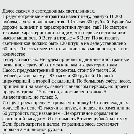
Далее скажем о светодиодных светильниках.
Предусмотренные контрактом имеют цену, равную 11 200
рублям, а установленные стоят 13 тысяч 300 рублей. Вроде бы
дороже, а, значит, и характеристики лучше, так? Но смотрим
те самые характеристики и видим, что первые светильники
имеют мощность 9 Ватт, а вторые – 6 Ватт. По контракту
светильников должно быть 120 штук, а на деле установлено
60 штук. То есть имеется отставание как в мощности, так и в
количестве
Теперь о насосах. Не будем приводить длинные иностранные
названия, а сразу обратимся к ценам и характеристикам.
Насос, предусмотренный проектом, стоит 99 тысяч 360
рублей, а замена ему – 83 тысячи 300 рублей. Первый –
циркулярный, а второй фекальный. По большому счёту, насос,
пришедший на замену, является аналогом первому, но проект
предусматривал 15 насосов, а поставлено только 5.
Аналогичных, но только 5.
И ещё. Проект предусматривал установку 60-ти пешеходных
модулей по цене 42 тысячи за штуку, а не деле их заменили на
60 устройств под названием «Декоративное обрамление
фонтанной насадки». Их стоимость 8 тысяч рублей за штуку.
Если брать затраты в целом, то разница здесь составляет
порядка 2 миллионов рублей.