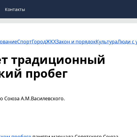
Контакты
ование
Спорт
Город
ЖКХ
Закон и порядок
Культура
Люди с 
ёт традиционный
кий пробег
 Союза А.М.Василевского.
ском пробеге
памяти маршала Советского Союза