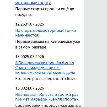
моторному спорту
Первые старты прошли ещё до
полудня.
12:26
31.07.2026
На старт, водомоторники! Гонки
начинаются!
Первые заезды на Кинешемке уже
в самом разгаре.
15:00
25.07.2026
В Белореченске прошёл финал
Спартакиады учащихся:
кинешемский спортсмен в деле
Его отец рассказал, как это было.
10:00
24.07.2026
Ивановская область в третий раз
примет марафон «Земля спорта»
Соревнования пройдут уже завтра