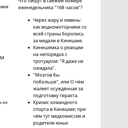
Что пишут в свежем номере
ники
еженедельника "168 часов"?
Через жару и ливень:
как водномоторники со
всей страны боролись
за медали в Кинешме.
Кинешемка о реакции
на непорядок с
да
тротуаром: "Я даже не
ожидала".
"Мозгов бы
побольше", или О чём
жалеет осуждённая за
подготовку теракта.
Кризис командного
 все,
спорта в Кинешме: при
чём тут медкомиссия и
родители юных