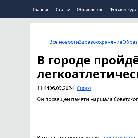
Главная
Статьи
Объявления
Фотоконкурс
Все новости
Здравоохранение
Образ
В городе пройд
легкоатлетичес
11:44
06.09.2024
|
Спорт
Он посвящён памяти маршала Советского
В традиционном осеннем
легкоатлетиче