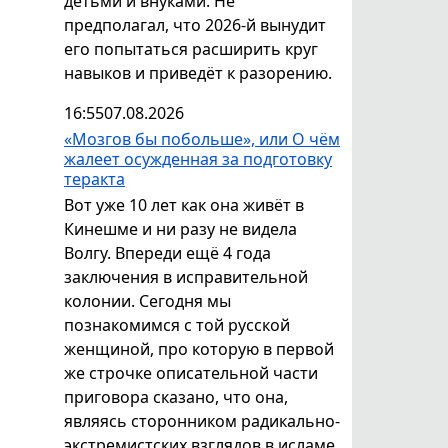
детьми и внуками. Не
предполагал, что 2026-й вынудит
его попытаться расширить круг
навыков и приведёт к разорению.
16:55
07.08.2026
«Мозгов бы побольше», или О чём
жалеет осужденная за подготовку
теракта
Вот уже 10 лет как она живёт в
Кинешме и ни разу не видела
Волгу. Впереди ещё 4 года
заключения в исправительной
колонии. Сегодня мы
познакомимся с той русской
женщиной, про которую в первой
же строчке описательной части
приговора сказано, что она,
являясь сторонником радикально-
экстремистских взглядов в исламе,