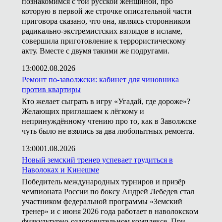
познакомимся с той русской женщиной, про
которую в первой же строчке описательной части
приговора сказано, что она, являясь сторонником
радикально-экстремистских взглядов в исламе,
совершила приготовление к террористическому
акту. Вместе с двумя такими же подругами.
13:00
02.08.2026
Ремонт по-заволжски: кабинет для чиновника
против квартиры
Кто желает сыграть в игру «Угадай, где дороже»?
Желающих приглашаем к лёгкому и
непринуждённому чтению про то, как в Заволжске
чуть было не взялись за два любопытных ремонта.
13:00
01.08.2026
Новый земский тренер успевает трудиться в
Наволоках и Кинешме
Победитель международных турниров и призёр
чемпионата России по боксу Андрей Лебедев стал
участником федеральной программы «Земский
тренер» и с июня 2026 года работает в наволокском
физкультурно-оздоровительном комплексе. При