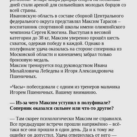
дней стали ареной для сильнейших молодых борцов со
всей страны.
Ивановскую область в составе сборной Центрального
федерального округа представлял Максим Тарасов –
воспитанник спортивной школы имени олимпийского
чемпиона Сергея Клюгина. Выступая в весовой
категории до 38 кг, Максим уверенно прошёл шесть
схваток, одержав победу в каждой. Однако в
полуфинале удача оказалась на стороне соперника из
Московской области и кинешемец забрал только
бронзовую медаль.
Максим тренируется под руководством Ивана
Михайловича Лебедева и Игоря Александровича
Пшеничных.
«Часы» побеседовали с одним из тренеров мальчика
Игорем Пшеничных. Вашему вниманию.
—
Из-за чего Максим уступил в полуфинале?
Соперник оказался сильнее или что-то другое?
— Там скорее психологически Максим не справился.
Все предыдущие встречи прошли напряжённо – всё-
таки все они прошли в один день. Да и к тому же
ошибку он допустил. Удача отвернулась от него —