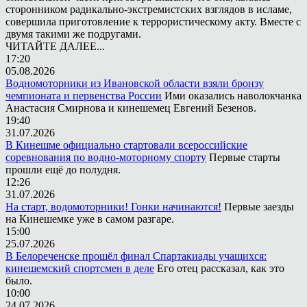
сторонником радикально-экстремистских взглядов в исламе,
совершила приготовление к террористическому акту. Вместе с
двумя такими же подругами.
ЧИТАЙТЕ ДАЛЕЕ...
17:20
05.08.2026
Водномоторники из Ивановской области взяли бронзу
чемпионата и первенства России
Ими оказались наволокчанка
Анастасия Смирнова и кинешемец Евгений Безенов.
19:40
31.07.2026
В Кинешме официально стартовали всероссийские
соревнования по водно-моторному спорту
Первые старты
прошли ещё до полудня.
12:26
31.07.2026
На старт, водомоторники! Гонки начинаются!
Первые заезды
на Кинешемке уже в самом разгаре.
15:00
25.07.2026
В Белореченске прошёл финал Спартакиады учащихся:
кинешемский спортсмен в деле
Его отец рассказал, как это
было.
10:00
24.07.2026