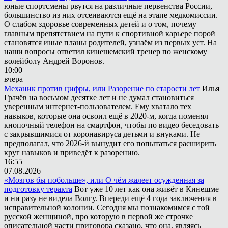
юные спортсмены рвутся на различные первенства России,
большинство из них отсеиваются ещё на этапе медкомиссии.
О слабом здоровье современных детей и о том, почему
главным препятствием на пути к спортивной карьере порой
становятся иные планы родителей, узнаём из первых уст. На
наши вопросы ответил кинешемский тренер по женскому
волейболу Андрей Воронов.
10:00
вчера
Механик против цифры, или Разорение по старости лет
Илья
Грачёв на восьмом десятке лет и не думал становиться
уверенным интернет-пользователем. Ему хватало тех
навыков, которые она освоил ещё в 2020-м, когда поменял
кнопочный телефон на смартфон, чтобы по видео беседовать
с закрывшимися от коронавируса детьми и внуками. Не
предполагал, что 2026-й вынудит его попытаться расширить
круг навыков и приведёт к разорению.
16:55
07.08.2026
«Мозгов бы побольше», или О чём жалеет осужденная за
подготовку теракта
Вот уже 10 лет как она живёт в Кинешме
и ни разу не видела Волгу. Впереди ещё 4 года заключения в
исправительной колонии. Сегодня мы познакомимся с той
русской женщиной, про которую в первой же строчке
описательной части приговора сказано, что она, являясь