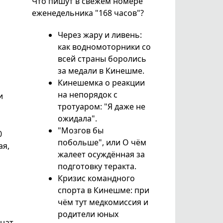
Что пишут в свежем номере
еженедельника "168 часов"?
Через жару и ливень:
как водномоторники со
всей страны боролись
за медали в Кинешме.
Кинешемка о реакции
на непорядок с
и
тротуаром: "Я даже не
ожидала".
"Мозгов бы
0
побольше", или О чём
ая,
жалеет осуждённая за
подготовку теракта.
Кризис командного
спорта в Кинешме: при
чём тут медкомиссия и
родители юных
нат.