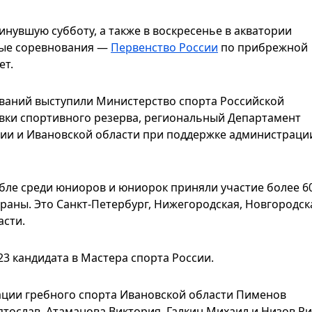
инувшую субботу, а также в воскресенье в акватории
ные соревнования —
Первенство России
по прибрежной
ет.
ваний выступили Министерство спорта Российской
вки спортивного резерва, региональный Департамент
сии и Ивановской области при поддержке администраци
бле среди юниоров и юниорок приняли участие более 6
раны. Это Санкт-Петербург, Нижегородская, Новгородск
асти.
23 кандидата в Мастера спорта России.
ции гребного спорта Ивановской области Пименов
ятослав, Атаманова Виктория, Галкин Михаил и Низов Ри