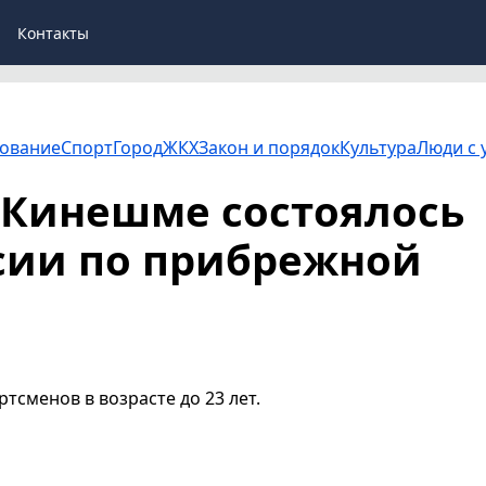
Контакты
ование
Спорт
Город
ЖКХ
Закон и порядок
Культура
Люди с 
в Кинешме состоялось
сии по прибрежной
тсменов в возрасте до 23 лет.