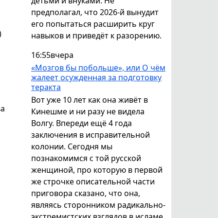
детьми и внуками. Не
предполагал, что 2026-й вынудит
его попытаться расширить круг
)
навыков и приведёт к разорению.
16:55
вчера
«Мозгов бы побольше», или О чём
жалеет осужденная за подготовку
теракта
Вот уже 10 лет как она живёт в
ва
Кинешме и ни разу не видела
Волгу. Впереди ещё 4 года
заключения в исправительной
колонии. Сегодня мы
познакомимся с той русской
женщиной, про которую в первой
же строчке описательной части
приговора сказано, что она,
являясь сторонником радикально-
экстремистских взглядов в исламе,