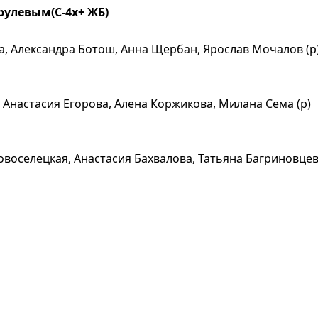
 рулевым(С-4х+ ЖБ)
, Александра Ботош, Анна Щербан, Ярослав Мочалов (р
 Анастасия Егорова, Алена Коржикова, Милана Сема (р)
овоселецкая, Анастасия Бахвалова, Татьяна Багриновце