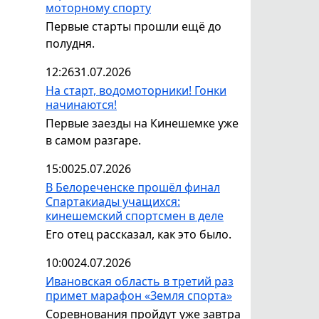
моторному спорту
Первые старты прошли ещё до
полудня.
12:26
31.07.2026
На старт, водомоторники! Гонки
начинаются!
Первые заезды на Кинешемке уже
в самом разгаре.
15:00
25.07.2026
В Белореченске прошёл финал
Спартакиады учащихся:
кинешемский спортсмен в деле
Его отец рассказал, как это было.
10:00
24.07.2026
Ивановская область в третий раз
примет марафон «Земля спорта»
Соревнования пройдут уже завтра