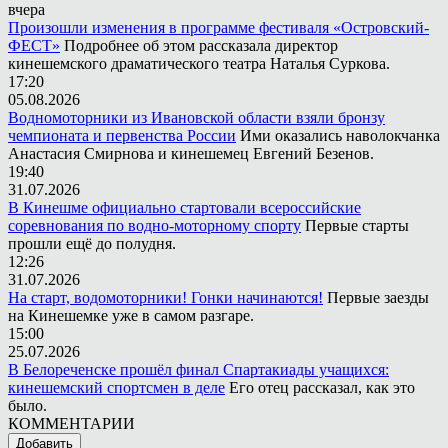
вчера
Произошли изменения в программе фестиваля «Островский-
ФЕСТ»
Подробнее об этом рассказала директор
кинешемского драматического театра Наталья Суркова.
17:20
05.08.2026
Водномоторники из Ивановской области взяли бронзу
чемпионата и первенства России
Ими оказались наволокчанка
Анастасия Смирнова и кинешемец Евгений Безенов.
19:40
31.07.2026
В Кинешме официально стартовали всероссийские
соревнования по водно-моторному спорту
Первые старты
прошли ещё до полудня.
12:26
31.07.2026
На старт, водомоторники! Гонки начинаются!
Первые заезды
на Кинешемке уже в самом разгаре.
15:00
25.07.2026
В Белореченске прошёл финал Спартакиады учащихся:
кинешемский спортсмен в деле
Его отец рассказал, как это
было.
КОММЕНТАРИИ
Добавить