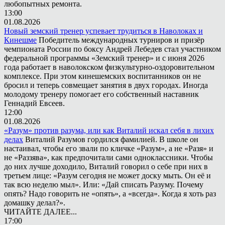
любопытных ремонта.
13:00
01.08.2026
Новый земский тренер успевает трудиться в Наволоках и
Кинешме
Победитель международных турниров и призёр
чемпионата России по боксу Андрей Лебедев стал участником
федеральной программы «Земский тренер» и с июня 2026
года работает в наволокском физкультурно-оздоровительном
комплексе. При этом кинешемских воспитанников он не
бросил и теперь совмещает занятия в двух городах. Иногда
молодому тренеру помогает его собственный наставник
Геннадий Евсеев.
12:00
01.08.2026
«Разум» против разума, или как Виталий искал себя в лихих
делах
Виталий Разумов гордился фамилией. В школе он
настаивал, чтобы его звали по кличке «Разум», а не «Разя» и
не «Раззява», как предпочитали сами одноклассники. Чтобы
до них лучше доходило, Виталий говорил о себе при них в
третьем лице: «Разум сегодня не может доску мыть. Он её и
так всю неделю мыл». Или: «Дай списать Разуму. Почему
опять? Надо говорить не «опять», а «всегда». Когда я хоть раз
домашку делал?».
ЧИТАЙТЕ ДАЛЕЕ...
17:00