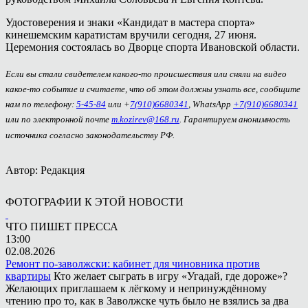
Удостоверения и знаки «Кандидат в мастера спорта»
кинешемским каратистам вручили сегодня, 27 июня.
Церемония состоялась во Дворце спорта Ивановской области.
Если вы стали свидетелем какого-то происшествия или сняли на видео
какое-то событие и считаете, что об этом должны узнать все, сообщите
нам по телефону:
5-45-84
или +
7(910)6680341
, WhatsApp
+7(910)6680341
или по электронной почте
m.kozirev@168.ru
. Гарантируем анонимность
источника согласно законодательству РФ.
Автор: Редакция
ФОТОГРАФИИ К ЭТОЙ НОВОСТИ
ЧТО ПИШЕТ ПРЕССА
13:00
02.08.2026
Ремонт по-заволжски: кабинет для чиновника против
квартиры
Кто желает сыграть в игру «Угадай, где дороже»?
Желающих приглашаем к лёгкому и непринуждённому
чтению про то, как в Заволжске чуть было не взялись за два