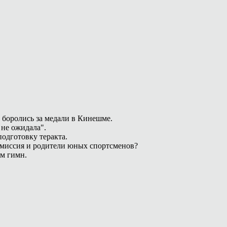
 боролись за медали в Кинешме.
 не ожидала".
одготовку теракта.
омиссия и родители юных спортсменов?
ам гимн.