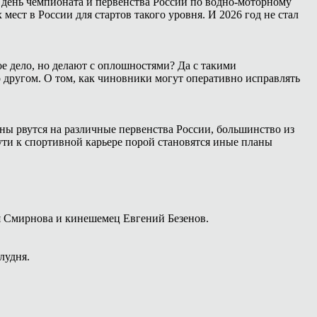
 день чемпионата и первенства России по водно-моторному
ест в России для стартов такого уровня. И 2026 год не стал
е дело, но делают с оплошностями? Да с такими
о другом. О том, как чиновники могут оперативно исправлять
ны рвутся на различные первенства России, большинство из
ути к спортивной карьере порой становятся иные планы
я Смирнова и кинешемец Евгений Безенов.
лудня.