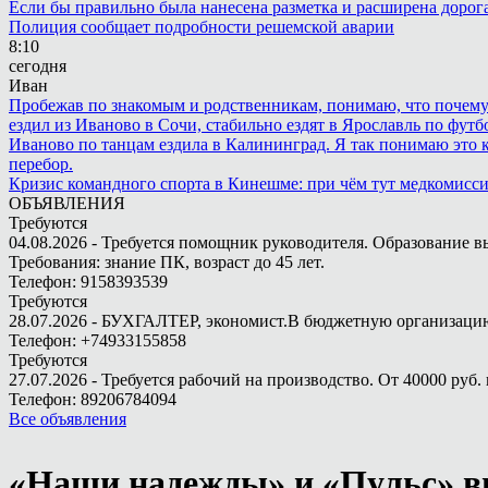
Если бы правильно была нанесена разметка и расширена дорога 
Полиция сообщает подробности решемской аварии
8:10
сегодня
Иван
Пробежав по знакомым и родственникам, понимаю, что почему то
ездил из Иваново в Сочи, стабильно ездят в Ярославль по футбо
Иваново по танцам ездила в Калининград. Я так понимаю это ка
перебор.
Кризис командного спорта в Кинешме: при чём тут медкомисс
ОБЪЯВЛЕНИЯ
Требуются
04.08.2026 - Требуется помощник руководителя. Образование в
Требования: знание ПК, возраст до 45 лет.
Телефон: 9158393539
Требуются
28.07.2026 - БУХГАЛТЕР, экономист.В бюджетную организацию.
Телефон: +74933155858
Требуются
27.07.2026 - Требуется рабочий на производство. От 40000 руб. 
Телефон: 89206784094
Все объявления
«Наши надежды» и «Пульс» 