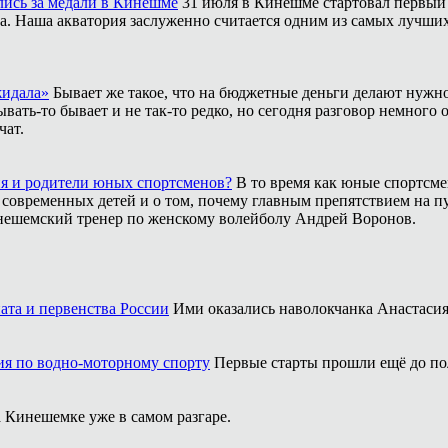
лись за медали в Кинешме
31 июля в Кинешме стартовал первый
. Наша акватория заслуженно считается одним из самых лучших м
жидала»
Бывает же такое, что на бюджетные деньги делают нужно
ать-то бывает и не так-то редко, но сегодня разговор немного 
чат.
ия и родители юных спортсменов?
В то время как юные спортсме
 современных детей и о том, почему главным препятствием на п
инешемский тренер по женскому волейболу Андрей Воронов.
ата и первенства России
Ими оказались наволокчанка Анастаси
ия по водно-моторному спорту
Первые старты прошли ещё до по
 Кинешемке уже в самом разгаре.