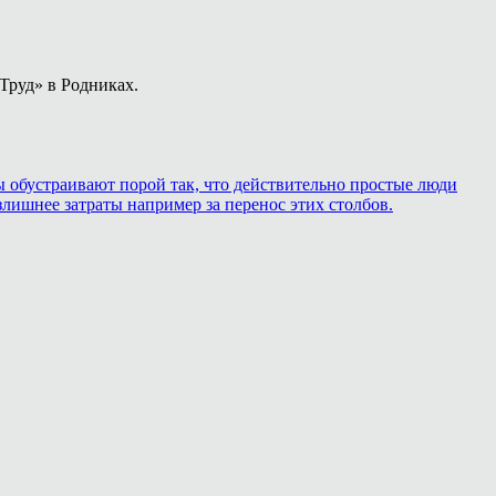
Труд» в Родниках.
ры обустраивают порой так, что действительно простые люди
лишнее затраты например за перенос этих столбов.