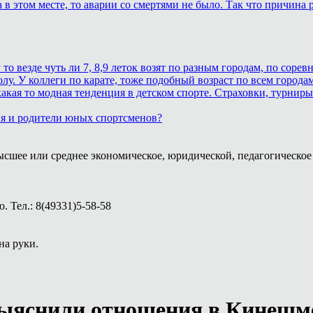
в этом месте, то аварии со смертями не было. Так что причина р
 везде чуть ли 7, 8,9 леток возят по разным городам, по соревн
лу. У коллеги по карате, тоже подобный возраст по всем городам
кая то модная тенденция в детском спорте. Страховки, турниры.
ия и родители юных спортсменов?
ысшее или среднее экономическое, юридической, педагогическое 
 Тел.: 8(49331)5-58-58
на руки.
выяснили отношения в Кинешм