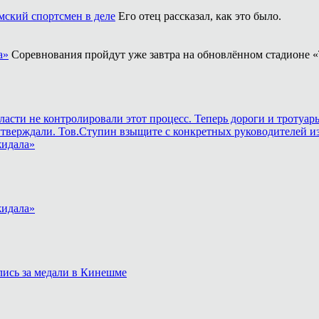
ский спортсмен в деле
Его отец рассказал, как это было.
а»
Соревнования пройдут уже завтра на обновлённом стадионе «
власти не контролировали этот процесс. Теперь дороги и тротуа
утверждали. Тов.Ступин взыщите с конкретных руководителей из
жидала»
жидала»
лись за медали в Кинешме