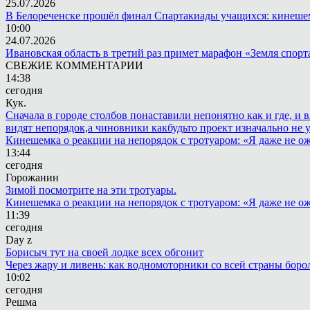
25.07.2026
В Белореченске прошёл финал Спартакиады учащихся: кинешем
10:00
24.07.2026
Ивановская область в третий раз примет марафон «Земля спорт
СВЕЖИЕ КОММЕНТАРИИ
14:38
сегодня
Кук.
Сначала в городе столбов понаставили непонятно как и где, и 
видят непорядок,а чиновники какбудьто проект изначально не 
Кинешемка о реакции на непорядок с тротуаром: «Я даже не о
13:44
сегодня
Горожанин
Зимой посмотрите на эти тротуары.
Кинешемка о реакции на непорядок с тротуаром: «Я даже не о
11:39
сегодня
Day z
Борисыч тут на своей лодке всех обгонит
Через жару и ливень: как водномоторники со всей страны боро
10:02
сегодня
Решма