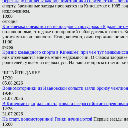
Через жару и ливень: как водномоторники со всей страны боро
спорту. Зрелищные заезды проводятся на Кинешемке с 1985 года
исключением.
10:00
сегодня
Кинешемка о реакции на непорядок с тротуаром: «Я даже не о
оплошностями, что даже посторонний наблюдатель краснеет. Быв
упомянутые оплошности. Если, конечно, сами горожане не мол
11:00
вчера
Кризис командного спорта в Кинешме: при чём тут медкомисс
них отсеиваются ещё на этапе медкомиссии. О слабом здоровье
родителей, узнаём из первых уст. На наши вопросы ответил к
ЧИТАЙТЕ ДАЛЕЕ...
17:20
05.08.2026
Водномоторники из Ивановской области взяли бронзу чемпион
19:40
31.07.2026
В Кинешме официально стартовали всероссийские соревнован
12:26
31.07.2026
На старт, водомоторники! Гонки начинаются!
Первые заезды на
15:00