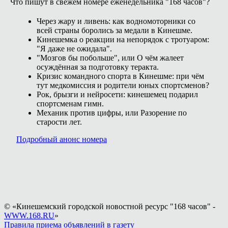
Что пишут в свежем номере еженедельника "168 часов"?
Через жару и ливень: как водномоторники со
всей страны боролись за медали в Кинешме.
Кинешемка о реакции на непорядок с тротуаром:
"Я даже не ожидала".
"Мозгов бы побольше", или О чём жалеет
осуждённая за подготовку теракта.
Кризис командного спорта в Кинешме: при чём
тут медкомиссия и родители юных спортсменов?
Рок, брызги и нейросети: кинешемец подарил
спортсменам гимн.
Механик против цифры, или Разорение по
старости лет.
Подробный анонс номера
© «Кинешемский городской новостной ресурс "168 часов" -
WWW.168.RU
»
Правила приема объявлений в газету