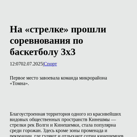
На «стрелке» прошли
соревнования по
баскетболу 3х3
12:07
02.07.2025
|
Спорт
Первое место завоевала команда микрорайона
«Томна».
Благоустроенная территория одного из красивейших
видовых общественных пространств Кинешмы —
стрелки рек Волги и Кинешемки, стала популярна
среди горожан. Здесь кроме зоны променада и
рекреации, где гуляют и отдыхают сотни кинешемцев,