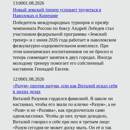
13:00
01.08.2026
Новый земский тренер успевает трудиться в
Наволоках и Кинешме
Победитель международных турниров и призёр
чемпионата России по боксу Андрей Лебедев стал
участником федеральной программы «Земский
тренер» и с июня 2026 года работает в наволокском
физкультурно-оздоровительном комплексе. При
этом кинешемских воспитанников он не бросил и
теперь совмещает занятия в двух городах. Иногда
молодому тренеру помогает его собственный
наставник Геннадий Евсеев.
12:00
01.08.2026
«Разум» против разума, или как Виталий искал себя
в лихих делах
Виталий Разумов гордился фамилией. В школе он
настаивал, чтобы его звали по кличке «Разум», а не
«Разя» и не «Раззява», как предпочитали сами
одноклассники. Чтобы до них лучше доходило,
Виталий говорил о себе при них в третьем лице:
«Разум сегодня не может доску мыть. Он её и так