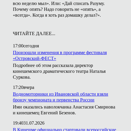
всю неделю мыл». Или: «Дай списать Разуму.
Почему опять? Надо говорить не «опять», а
«всегда». Когда я хоть раз домашку делал?».
ЧИТАЙТЕ ДАЛЕЕ...
17:00
сегодня
Произошли изменения в программе фестиваля
«Островский-ФЕСТ»
Подробнее об этом рассказала директор
кинешемского драматического театра Наталья
Суркова.
17:20
вчера
Водномоторники из Ивановской области взяли
бронзу чемпионата и первенства России
Ими оказались наволокчанка Анастасия Смирнова
и кинешемец Евгений Безенов.
19:40
31.07.2026
В Кинешме официально стартовали всероссийские