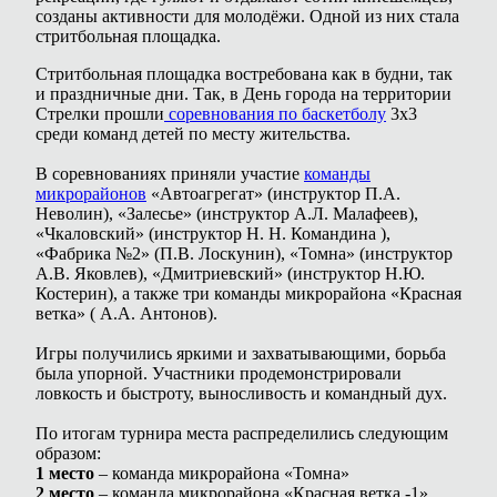
созданы активности для молодёжи. Одной из них стала
стритбольная площадка.
Стритбольная площадка востребована как в будни, так
и праздничные дни. Так, в День города на территории
Стрелки прошли
соревнования по баскетболу
3х3
среди команд детей по месту жительства.
В соревнованиях приняли участие
команды
микрорайонов
«Автоагрегат» (инструктор П.А.
Неволин), «Залесье» (инструктор А.Л. Малафеев),
«Чкаловский» (инструктор Н. Н. Командина ),
«Фабрика №2» (П.В. Лоскунин), «Томна» (инструктор
А.В. Яковлев), «Дмитриевский» (инструктор Н.Ю.
Костерин), а также три команды микрорайона «Красная
ветка» ( А.А. Антонов).
Игры получились яркими и захватывающими, борьба
была упорной. Участники продемонстрировали
ловкость и быстроту, выносливость и командный дух.
По итогам турнира места распределились следующим
образом:
1 место
– команда микрорайона «Томна»
2 место
– команда микрорайона «Красная ветка -1»