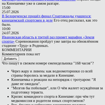
на Кинешемке уже в самом разгаре.
15:00
25.07.2026
В Белореченске прошёл финал Спартакиады учащихся:
кинешемский спортсмен в деле
Его отец рассказал, как это
было.
10:00
24.07.2026
Ивановская область в третий раз примет марафон «Земля
спорта»
Соревнования пройдут уже завтра на обновлённом
стадионе «Труд» в Родниках.
КОММЕНТАРИИ
Комментариев пока нет
Добавить
Что пишут в свежем номере еженедельника "168 часов"?
Через жару и ливень: как водномоторники со всей
страны боролись за медали в Кинешме.
Кинешемка о реакции на непорядок с тротуаром: "Я
даже не ожидала".
"Мозгов бы побольше", или О чём жалеет осуждённая за
подготовку теракта.
Кризис командного спорта в Кинешме: при чём тут
медкомиссия и родители юных спортсменов?
Рок, брызги и нейросети: кинешемец подарил