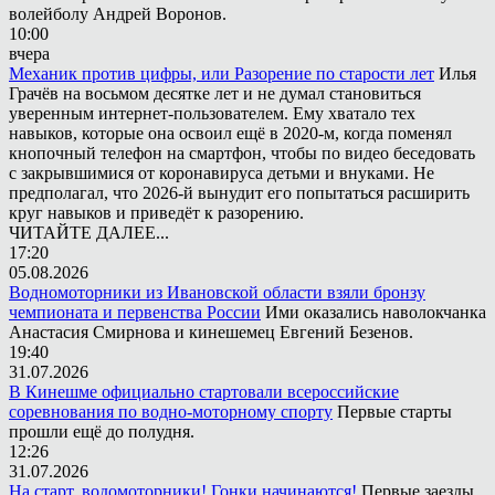
волейболу Андрей Воронов.
10:00
вчера
Механик против цифры, или Разорение по старости лет
Илья
Грачёв на восьмом десятке лет и не думал становиться
уверенным интернет-пользователем. Ему хватало тех
навыков, которые она освоил ещё в 2020-м, когда поменял
кнопочный телефон на смартфон, чтобы по видео беседовать
с закрывшимися от коронавируса детьми и внуками. Не
предполагал, что 2026-й вынудит его попытаться расширить
круг навыков и приведёт к разорению.
ЧИТАЙТЕ ДАЛЕЕ...
17:20
05.08.2026
Водномоторники из Ивановской области взяли бронзу
чемпионата и первенства России
Ими оказались наволокчанка
Анастасия Смирнова и кинешемец Евгений Безенов.
19:40
31.07.2026
В Кинешме официально стартовали всероссийские
соревнования по водно-моторному спорту
Первые старты
прошли ещё до полудня.
12:26
31.07.2026
На старт, водомоторники! Гонки начинаются!
Первые заезды