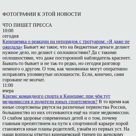
ФОТОГРАФИИ К ЭТОЙ НОВОСТИ
ЧТО ПИШЕТ ПРЕССА
10:00
сегодня
Кинешемка о реакции на непорядок с тротуаром: «Я даже не
ожидала»
Бывает же такое, что на бюджетные деньги делают
нужное дело, но делают с оплошностями? Да с такими
оплошностями, что даже посторонний наблюдатель краснеет.
Бывать-то бывает и не так-то редко, но сегодня разговор
немного о другом. О том, как чиновники могут оперативно
исправлять упомянутые оплошности. Если, конечно, сами
горожане не молчат.
11:00
вчера
Кризис командного спорта в Кинешме: при чём тут
медкомиссия и родители юных спортсменов?
В то время как
юные спортсмены рвутся на различные первенства России,
большинство из них отсеиваются ещё на этапе медкомиссии.
О слабом здоровье современных детей и о том, почему
главным препятствием на пути к спортивной карьере порой
становятся иные планы родителей, узнаём из первых уст. На
наши вопросы ответил кинешемский тренер по женскому