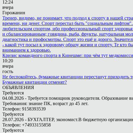
12:24
вчера
Горожанин
Тренер, видимо, не понимает, что подход к спорту в нашей стр
времени, ни денег. Спорт перестал быть "социальным лифтом".
любительским спортом, ибо профессиональный спорт здоровья 
и сбалансированным; говядина, рыба, фрукты, натуральная мол
диагностика и профосмотры. Спорт это ещё и дорого. Значител
- какой тут посыл к здоровому образу жизни и спорту. Те кто 
вниманием к здоровью.
Кризис командного спорта в Кинешме: при чём тут медкомисс
10:20
вчера
гость
Не беспокойтесь, бумажные квитанции перестанут приходить те
Бумажные квитанции отменят?
ОБЪЯВЛЕНИЯ
Требуются
04.08.2026 - Требуется помощник руководителя. Образование в
Требования: знание ПК, возраст до 45 лет.
Телефон: 9158393539
Требуются
28.07.2026 - БУХГАЛТЕР, экономист.В бюджетную организацию.
Телефон: +74933155858
Требуются