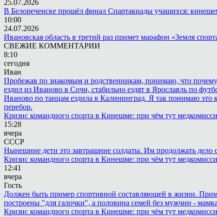
25.07.2026
В Белореченске прошёл финал Спартакиады учащихся: кинешем
10:00
24.07.2026
Ивановская область в третий раз примет марафон «Земля спорт
СВЕЖИЕ КОММЕНТАРИИ
8:10
сегодня
Иван
Пробежав по знакомым и родственникам, понимаю, что почему то
ездил из Иваново в Сочи, стабильно ездят в Ярославль по футбо
Иваново по танцам ездила в Калининград. Я так понимаю это ка
перебор.
Кризис командного спорта в Кинешме: при чём тут медкомисс
15:28
вчера
СССР
Нынешние дети это завтрашние солдаты. Им продолжать дело св
Кризис командного спорта в Кинешме: при чём тут медкомисс
12:41
вчера
Гость
Должен быть пример спортивной составляющей в жизни. Пример 
построены "для галочки", а половина семей без мужчин - мамка
Кризис командного спорта в Кинешме: при чём тут медкомисс