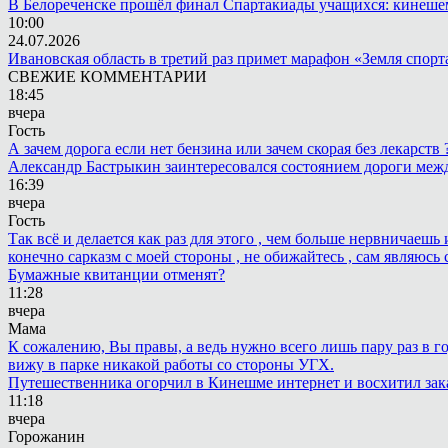
В Белореченске прошёл финал Спартакиады учащихся: кинешем
10:00
24.07.2026
Ивановская область в третий раз примет марафон «Земля спорт
СВЕЖИЕ КОММЕНТАРИИ
18:45
вчера
Гость
А зачем дорога если нет бензина или зачем скорая без лекарств
Александр Бастрыкин заинтересовался состоянием дороги меж
16:39
вчера
Гость
Так всё и делается как раз для этого , чем больше нервничаеш
конечно сарказм с моей стороны , не обижайтесь , сам являюсь 
Бумажные квитанции отменят?
11:28
вчера
Мама
К сожалению, Вы правы, а ведь нужно всего лишь пару раз в г
вижу в парке никакой работы со стороны УГХ.
Путешественника огорчил в Кинешме интернет и восхитил зак
11:18
вчера
Горожанин