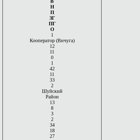
В
Н
П
ЗГ
ПГ
О
1
Кооператор (Вичуга)
12
11
0
1
42
11
33
2
Шуйский
Район
13
8
3
2
34
18
27