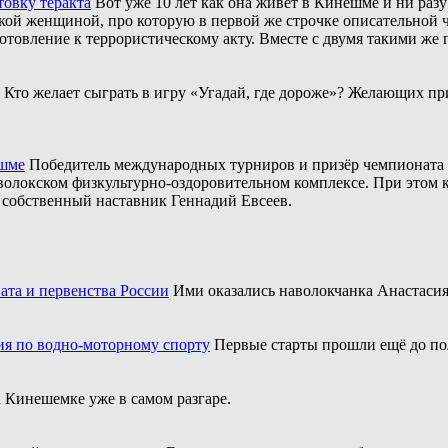
товку теракта
Вот уже 10 лет как она живёт в Кинешме и ни разу
ой женщиной, про которую в первой же строчке описательной ча
отовление к террористическому акту. Вместе с двумя такими же 
Кто желает сыграть в игру «Угадай, где дороже»? Желающих пр
ешме
Победитель международных турниров и призёр чемпионата 
аволокском физкультурно-оздоровительном комплексе. При этом
о собственный наставник Геннадий Евсеев.
ата и первенства России
Ими оказались наволокчанка Анастаси
ия по водно-моторному спорту
Первые старты прошли ещё до по
 Кинешемке уже в самом разгаре.