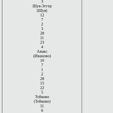
3
Шуя-Эггер
(Шуя)
12
7
2
3
28
11
23
4
Авакс
(Иваново)
10
7
1
2
28
15
22
5
Тейково
(Тейково)
11
6