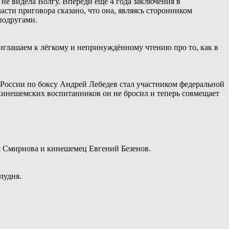
 не видела Волгу. Впереди ещё 4 года заключения в
сти приговора сказано, что она, являясь сторонником
подругами.
иглашаем к лёгкому и непринуждённому чтению про то, как в
России по боксу Андрей Лебедев стал участником федеральной
 кинешемских воспитанников он не бросил и теперь совмещает
я Смирнова и кинешемец Евгений Безенов.
лудня.