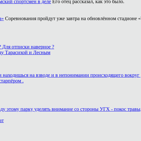
ский спортсмен в деле
Его отец рассказал, как это было.
а»
Соревнования пройдут уже завтра на обновлённом стадионе «
 ? Для отписки наверное ?
ду Тарасихой и Лесным
ь и находишься на взводе и в непонимании происходящего вокруг 
старпёром .
оду этому парку уделять внимание со стороны УГХ - покос травы
ат