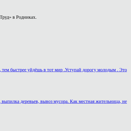
Труд» в Родниках.
, тем быстрее уйдёшь в тот мир .Уступай дорогу молодым . Это
, выпилка деревьев, вывоз мусора. Как местная жительница, не