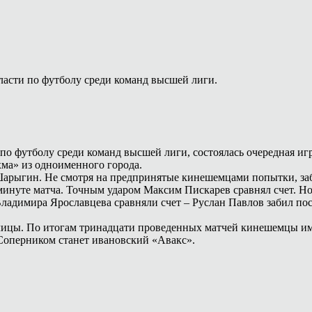
ласти по футболу среди команд высшей лиги.
ти по футболу среди команд высшей лиги, состоялась очередная
ма» из одноименного города.
арыгин. Не смотря на предпринятые кинешемцами попытки, забит
минуте матча. Точным ударом Максим Пискарев сравнял счет. Н
адимира Ярославцева сравняли счет – Руслан Павлов забил после
ицы. По итогам тринадцати проведенных матчей кинешемцы име
Соперником станет ивановский «Авакс».