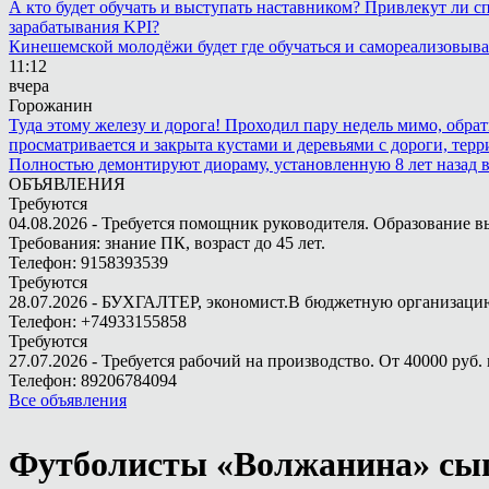
А кто будет обучать и выступать наставником? Привлекут ли с
зарабатывания KPI?
Кинешемской молодёжи будет где обучаться и самореализовыва
11:12
вчера
Горожанин
Туда этому железу и дорога! Проходил пару недель мимо, обра
просматривается и закрыта кустами и деревьями с дороги, терр
Полностью демонтируют диораму, установленную 8 лет назад в 
ОБЪЯВЛЕНИЯ
Требуются
04.08.2026 - Требуется помощник руководителя. Образование в
Требования: знание ПК, возраст до 45 лет.
Телефон: 9158393539
Требуются
28.07.2026 - БУХГАЛТЕР, экономист.В бюджетную организацию.
Телефон: +74933155858
Требуются
27.07.2026 - Требуется рабочий на производство. От 40000 руб. 
Телефон: 89206784094
Все объявления
Футболисты «Волжанина» сыг