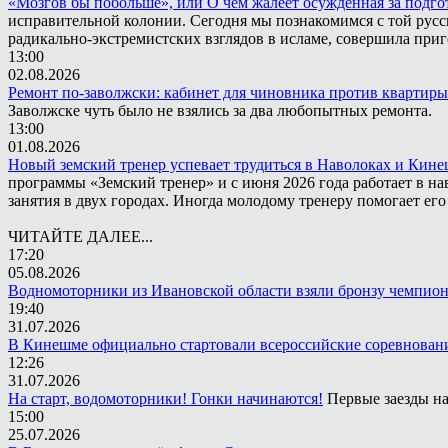
«Мозгов бы побольше», или О чём жалеет осужденная за подго
исправительной колонии. Сегодня мы познакомимся с той русск
радикально-экстремистских взглядов в исламе, совершила приг
13:00
02.08.2026
Ремонт по-заволжски: кабинет для чиновника против квартиры
Заволжске чуть было не взялись за два любопытных ремонта.
13:00
01.08.2026
Новый земский тренер успевает трудиться в Наволоках и Кин
программы «Земский тренер» и с июня 2026 года работает в н
занятия в двух городах. Иногда молодому тренеру помогает ег
ЧИТАЙТЕ ДАЛЕЕ...
17:20
05.08.2026
Водномоторники из Ивановской области взяли бронзу чемпион
19:40
31.07.2026
В Кинешме официально стартовали всероссийские соревнован
12:26
31.07.2026
На старт, водомоторники! Гонки начинаются!
Первые заезды на
15:00
25.07.2026