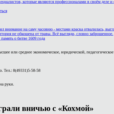
пециалистов, которые являются профессионалами в своём деле и 
ться
тил внимание на саму часовню - местами краска отвалилась, выг
итория не обкошена от травы. Всё выгляди, словно заброшенное.
память о битве 1609 года
ысшее или среднее экономическое, юридической, педагогическое 
 Тел.: 8(49331)5-58-58
на руки.
рали вничью с «Кохмой»