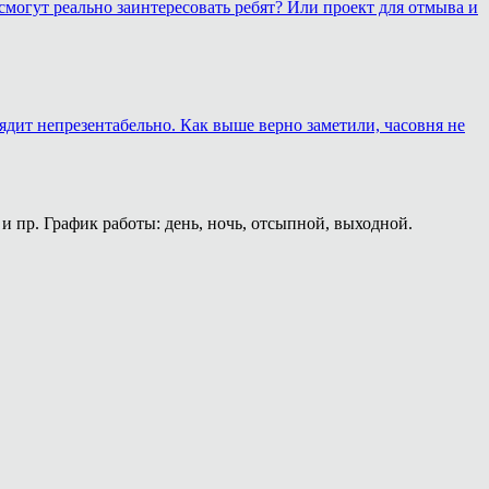
смогут реально заинтересовать ребят? Или проект для отмыва и
лядит непрезентабельно. Как выше верно заметили, часовня не
и пр. График работы: день, ночь, отсыпной, выходной.