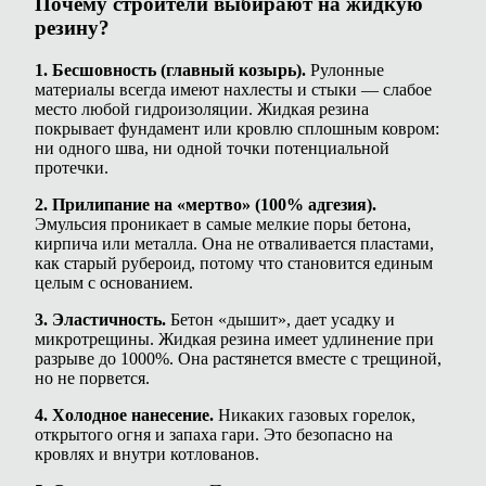
Почему строители выбирают на жидкую
резину?
1. Бесшовность (главный козырь).
Рулонные
материалы всегда имеют нахлесты и стыки — слабое
место любой гидроизоляции. Жидкая резина
покрывает фундамент или кровлю сплошным ковром:
ни одного шва, ни одной точки потенциальной
протечки.
2. Прилипание на «мертво» (100% адгезия).
Эмульсия проникает в самые мелкие поры бетона,
кирпича или металла. Она не отваливается пластами,
как старый рубероид, потому что становится единым
целым с основанием.
3. Эластичность.
Бетон «дышит», дает усадку и
микротрещины. Жидкая резина имеет удлинение при
разрыве до 1000%. Она растянется вместе с трещиной,
но не порвется.
4. Холодное нанесение.
Никаких газовых горелок,
открытого огня и запаха гари. Это безопасно на
кровлях и внутри котлованов.