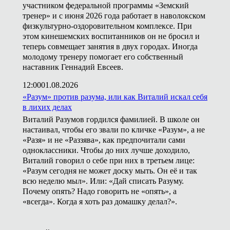
участником федеральной программы «Земский
тренер» и с июня 2026 года работает в наволокском
физкультурно-оздоровительном комплексе. При
этом кинешемских воспитанников он не бросил и
теперь совмещает занятия в двух городах. Иногда
молодому тренеру помогает его собственный
наставник Геннадий Евсеев.
12:00
01.08.2026
«Разум» против разума, или как Виталий искал себя
в лихих делах
Виталий Разумов гордился фамилией. В школе он
настаивал, чтобы его звали по кличке «Разум», а не
«Разя» и не «Раззява», как предпочитали сами
одноклассники. Чтобы до них лучше доходило,
Виталий говорил о себе при них в третьем лице:
«Разум сегодня не может доску мыть. Он её и так
всю неделю мыл». Или: «Дай списать Разуму.
Почему опять? Надо говорить не «опять», а
«всегда». Когда я хоть раз домашку делал?».