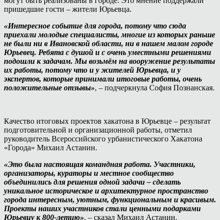
могут быть реализованы в городе. Это мнение поддержали
пришедшие гости – жители Юрьевца.
«Интересное событие для города, потому что сюда
приехали молодые специалисты, многие из которых раньше
не были ни в Ивановской области, ни в нашем малом городе
Юрьевец. Ребята с душой и с очень уместными решениями
подошли к задачам. Мы возьмём на вооружение результаты
их работы, потому что и у жителей Юрьевца, и у
экспертов, которые принимали итоговые работы, очень
положительные отзывы»
, – подчеркнула София Познанская.
Качество итоговых проектов хакатона в Юрьевце – результат
подготовительной и организационной работы, отметил
руководитель Всероссийского урбанистического Хакатона
«Города» Михаил Астанин.
«Это была настоящая командная работа. Участники,
организаторы, кураторы и местное сообщество
объединились для решения одной задачи – сделать
уникальное историческое и архитектурное пространство
города интересным, уютным, функциональным и красивым.
Проекты наших участников стали ценными подарками
Юрьевцу к 800-летию»
, – сказал Михаил Астанин.