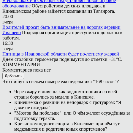
В Наволоках и в Октябрьском установят новое игровое
оборудование
Обустройством детских площадок в
Кинешемском районе займётся компания из Таганрога.
20:00
вчера
Водителей просят быть внимательнее на дорогах деревни
Ивашево
Подрядная организация приступила к дорожным
работам.
16:30
вчера
Пятница в Ивановской области будет по-летнему жаркой
Днём столбики термометра поднимутся до отметки +31°С.
КОММЕНТАРИИ
Комментариев пока нет
Добавить
Что пишут в свежем номере еженедельника "168 часов"?
Через жару и ливень: как водномоторники со всей
страны боролись за медали в Кинешме.
Кинешемка о реакции на непорядок с тротуаром: "Я
даже не ожидала".
"Мозгов бы побольше", или О чём жалеет осуждённая за
подготовку теракта.
Кризис командного спорта в Кинешме: при чём тут
медкомиссия и родители юных спортсменов?