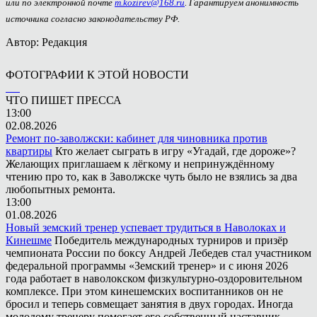
или по электронной почте
m.kozirev@168.ru
. Гарантируем анонимность
источника согласно законодательству РФ.
Автор: Редакция
ФОТОГРАФИИ К ЭТОЙ НОВОСТИ
ЧТО ПИШЕТ ПРЕССА
13:00
02.08.2026
Ремонт по-заволжски: кабинет для чиновника против
квартиры
Кто желает сыграть в игру «Угадай, где дороже»?
Желающих приглашаем к лёгкому и непринуждённому
чтению про то, как в Заволжске чуть было не взялись за два
любопытных ремонта.
13:00
01.08.2026
Новый земский тренер успевает трудиться в Наволоках и
Кинешме
Победитель международных турниров и призёр
чемпионата России по боксу Андрей Лебедев стал участником
федеральной программы «Земский тренер» и с июня 2026
года работает в наволокском физкультурно-оздоровительном
комплексе. При этом кинешемских воспитанников он не
бросил и теперь совмещает занятия в двух городах. Иногда
молодому тренеру помогает его собственный наставник