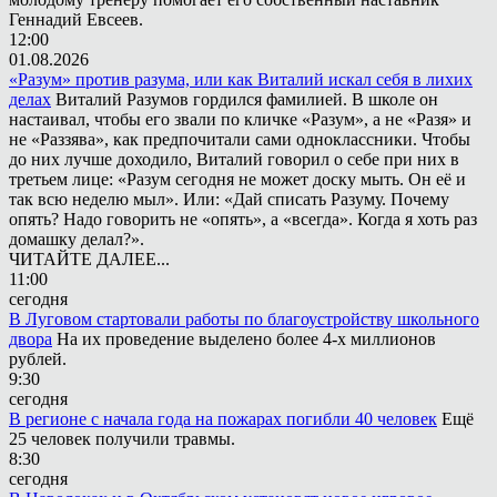
Геннадий Евсеев.
12:00
01.08.2026
«Разум» против разума, или как Виталий искал себя в лихих
делах
Виталий Разумов гордился фамилией. В школе он
настаивал, чтобы его звали по кличке «Разум», а не «Разя» и
не «Раззява», как предпочитали сами одноклассники. Чтобы
до них лучше доходило, Виталий говорил о себе при них в
третьем лице: «Разум сегодня не может доску мыть. Он её и
так всю неделю мыл». Или: «Дай списать Разуму. Почему
опять? Надо говорить не «опять», а «всегда». Когда я хоть раз
домашку делал?».
ЧИТАЙТЕ ДАЛЕЕ...
11:00
сегодня
В Луговом стартовали работы по благоустройству школьного
двора
На их проведение выделено более 4-х миллионов
рублей.
9:30
сегодня
В регионе с начала года на пожарах погибли 40 человек
Ещё
25 человек получили травмы.
8:30
сегодня