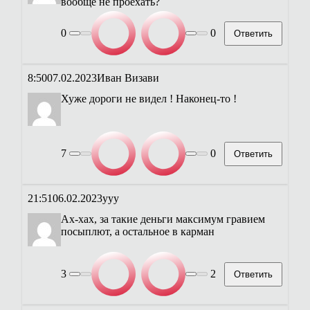
вообще не проехать?
0
0
Ответить
8:50
07.02.2023
Иван Визави
Хуже дороги не видел ! Наконец-то !
7
0
Ответить
21:51
06.02.2023
ууу
Ах-хах, за такие деньги максимум гравием
посыплют, а остальное в карман
3
2
Ответить