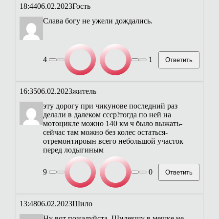
18:44
06.02.2023
Гость
Слава богу не ужели дождались.
4
1
Ответить
16:35
06.02.2023
житель
эту дорогу при чикунове последний раз
делали в далеком ссср!тогда по ней на
мотоцикле можно 140 км ч было выжать-
сейчас там можно без колес остаться-
отремонтироын всего небольшой участок
перед лодыгиным
9
0
Ответить
13:48
06.02.2023
Шило
Ну вот пожалуйста. Шилекшу в мешке не