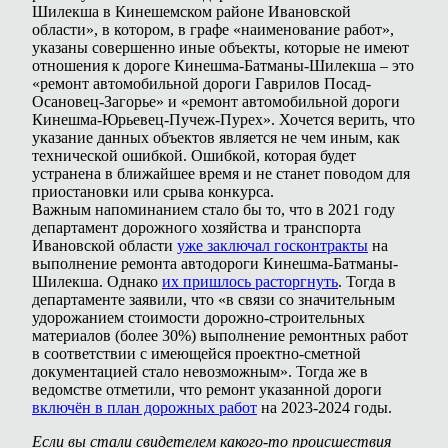
Шилекша в Кинешемском районе Ивановской
области», в котором, в графе «наименование работ»,
указаны совершенно иные объекты, которые не имеют
отношения к дороге Кинешма-Батманы-Шилекша – это
«ремонт автомобильной дороги Гаврилов Посад-
Осановец-Загорье» и «ремонт автомобильной дороги
Кинешма-Юрьевец-Пучеж-Пурех». Хочется верить, что
указание данных объектов является не чем иным, как
технической ошибкой. Ошибкой, которая будет
устранена в ближайшее время и не станет поводом для
приостановки или срыва конкурса.
Важным напоминанием стало бы то, что в 2021 году
департамент дорожного хозяйства и транспорта
Ивановской области
уже заключал госконтракты
на
выполнение ремонта автодороги Кинешма-Батманы-
Шилекша. Однако
их пришлось расторгнуть
. Тогда в
департаменте заявили, что «в связи со значительным
удорожанием стоимости дорожно-строительных
материалов (более 30%) выполнение ремонтных работ
в соответствии с имеющейся проектно-сметной
документацией стало невозможным». Тогда же в
ведомстве отметили, что ремонт указанной дороги
включён в план дорожных работ
на 2023-2024 годы.
Если вы стали свидетелем какого-то происшествия