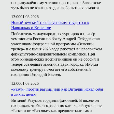
непринуждённому чтению про то, как в Заволжске
чуть было не взялись за два любопытных ремонта.
13:00
01.08.2026
Новый земский тренер успевает трудиться в
Наволоках и Кинешме
Победитель международных турниров и призёр
чемпионата России по боксу Андрей Лебедев стал
участником федеральной программы «Земский
тренер» и с июня 2026 года работает в наволокском
физкультурно-оздоровительном комплексе. При
этом кинешемских воспитанников он не бросил и
теперь совмещает занятия в двух городах. Иногда
молодому тренеру помогает его собственный
наставник Геннадий Евсеев.
12:00
01.08.2026
«Разум» против разума, или как Виталий искал себя
в лихих делах
Виталий Разумов гордился фамилией. В школе он
настаивал, чтобы его звали по кличке «Разум», а не
«Разя» и не «Раззява», как предпочитали сами