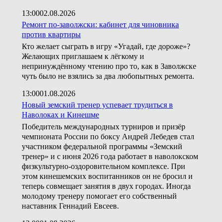
13:00
02.08.2026
Ремонт по-заволжски: кабинет для чиновника
против квартиры
Кто желает сыграть в игру «Угадай, где дороже»?
Желающих приглашаем к лёгкому и
непринуждённому чтению про то, как в Заволжске
чуть было не взялись за два любопытных ремонта.
13:00
01.08.2026
Новый земский тренер успевает трудиться в
Наволоках и Кинешме
Победитель международных турниров и призёр
чемпионата России по боксу Андрей Лебедев стал
участником федеральной программы «Земский
тренер» и с июня 2026 года работает в наволокском
физкультурно-оздоровительном комплексе. При
этом кинешемских воспитанников он не бросил и
теперь совмещает занятия в двух городах. Иногда
молодому тренеру помогает его собственный
наставник Геннадий Евсеев.