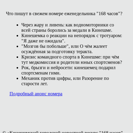
Что пишут в свежем номере еженедельника "168 часов"?
Через жару и ливень: как водномоторники со
всей страны боролись за медали в Кинешме.
Кинешемка о реакции на непорядок с тротуаром:
"Я даже не ожидала".
"Мозгов бы побольше", или О чём жалеет
осуждённая за подготовку теракта.
Кризис командного спорта в Кинешме: при чём
тут медкомиссия и родители юных спортсменов?
Рок, брызги и нейросети: кинешемец подарил
спортсменам гимн.
Механик против цифры, или Разорение по
старости лет.
Подробный анонс номера
© «Кинешемский городской новостной ресурс "168 часов" -