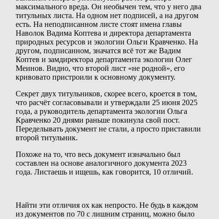
максимального вреда. Он необычен тем, что у него два
титульных листа. На одном нет подписей, а на другом
есть. На неподписанном листе стоят имена главы
Наволок Вадима Коптева и директора департамента
природных ресурсов и экологии Ольги Кравченко. На
другом, подписанном, значатся всё тот же Вадим
Коптев и замдиректора департамента экологии Олег
Меинов. Видно, что второй лист «не родной», его
кривовато пристроили к основному документу.
Секрет двух титульников, скорее всего, кроется в том,
что расчёт согласовывали и утверждали 25 июня 2025
года, а руководитель департамента экологии Ольга
Кравченко 20 днями раньше покинула свой пост.
Переделывать документ не стали, а просто приставили
второй титульник.
Похоже на то, что весь документ изначально был
составлен на основе аналогичного документа 2023
года. Листаешь и ищешь, как говорится, 10 отличий.
Найти эти отличия ох как непросто. Не будь в каждом
из документов по 70 с лишним страниц, можно было