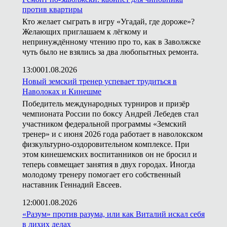
против квартиры
Кто желает сыграть в игру «Угадай, где дороже»?
Желающих приглашаем к лёгкому и
непринуждённому чтению про то, как в Заволжске
чуть было не взялись за два любопытных ремонта.
13:00
01.08.2026
Новый земский тренер успевает трудиться в
Наволоках и Кинешме
Победитель международных турниров и призёр
чемпионата России по боксу Андрей Лебедев стал
участником федеральной программы «Земский
тренер» и с июня 2026 года работает в наволокском
физкультурно-оздоровительном комплексе. При
этом кинешемских воспитанников он не бросил и
теперь совмещает занятия в двух городах. Иногда
молодому тренеру помогает его собственный
наставник Геннадий Евсеев.
12:00
01.08.2026
«Разум» против разума, или как Виталий искал себя
в лихих делах