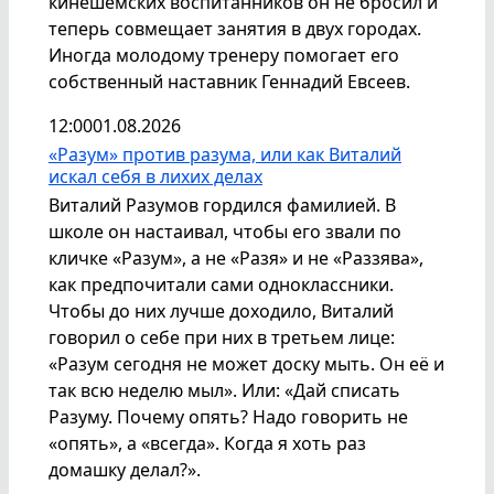
кинешемских воспитанников он не бросил и
теперь совмещает занятия в двух городах.
Иногда молодому тренеру помогает его
собственный наставник Геннадий Евсеев.
12:00
01.08.2026
«Разум» против разума, или как Виталий
искал себя в лихих делах
Виталий Разумов гордился фамилией. В
школе он настаивал, чтобы его звали по
кличке «Разум», а не «Разя» и не «Раззява»,
как предпочитали сами одноклассники.
Чтобы до них лучше доходило, Виталий
говорил о себе при них в третьем лице:
«Разум сегодня не может доску мыть. Он её и
так всю неделю мыл». Или: «Дай списать
Разуму. Почему опять? Надо говорить не
«опять», а «всегда». Когда я хоть раз
домашку делал?».