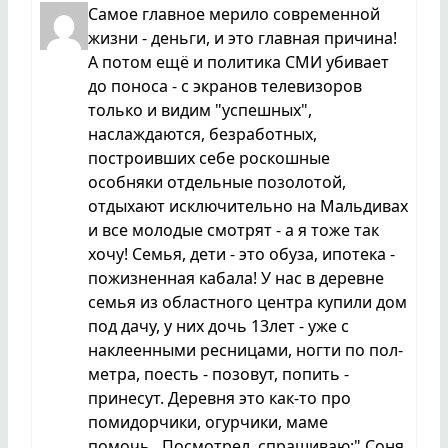
Самое главное мерило современной
жизни - деньги, и это главная причина!
А потом ещё и политика СМИ убивает
до поноса - с экранов телевизоров
только и видим "успешных",
наслаждаются, безработных,
построивших себе роскошные
особняки отдельные позолотой,
отдыхают исключительно на Мальдивах
и все молодые смотрят - а я тоже так
хочу! Семья, дети - это обуза, ипотека -
пожизненная кабала! У нас в деревне
семья из областного центра купили дом
под дачу, у них дочь 13лет - уже с
наклеенными ресницами, ногти по пол-
метра, поесть - позовут, попить -
принесут. Деревня это как-то про
помидорчики, огурчики, маме
помочь...Посмотрел, спрашиваю:" Соня,