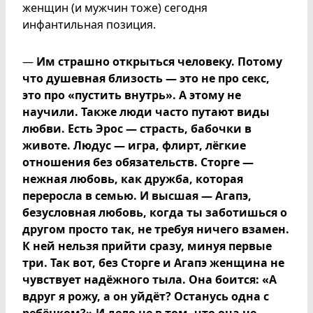
женщин (и мужчин тоже) сегодня
инфантильная позиция.
—
Им страшно открыться человеку. Потому
что душевная близость — это не про секс,
это про «пустить внутрь». А этому не
научили. Также люди часто путают виды
любви. Есть Эрос — страсть, бабочки в
животе. Людус — игра, флирт, лёгкие
отношения без обязательств. Сторге —
нежная любовь, как дружба, которая
переросла в семью. И высшая — Агапэ,
безусловная любовь, когда ты заботишься о
другом просто так, не требуя ничего взамен.
К ней нельзя прийти сразу, минуя первые
три. Так вот, без Сторге и Агапэ женщина не
чувствует надёжного тыла. Она боится: «А
вдруг я рожу, а он уйдёт? Останусь одна с
ребёнком?» И дело не в том, что она не