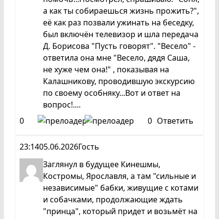
а как ты собираешься жизнь прожить?",
её как раз позвали ужинать на беседку,
был включён телевизор и шла передача
Д. Борисова "Пусть говорят". "Весело" -
ответила она мне "Весело, дядя Саша,
не хуже чем она!" , показывая на
Калашникову, проводившую экскурсию
по своему особняку...Вот и ответ на
вопрос!....
0
0
Ответить
23:14
05.06.2026
Гость
Заглянул в будущее Кинешмы,
Костромы, Ярославля, а там "сильные и
независимые" бабки, живущие с котами
и собачками, продолжающие ждать
"принца", который придет и возьмёт на