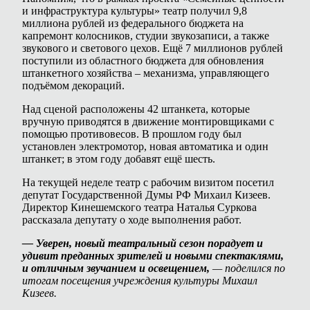
и инфраструктура культуры» театр получил 9,8
миллиона рублей из федерального бюджета на
капремонт колосников, студии звукозаписи, а также
звукового и светового цехов. Ещё 7 миллионов рублей
поступили из областного бюджета для обновления
штанкетного хозяйства – механизма, управляющего
подъёмом декораций.
Над сценой расположены 42 штанкета, которые
вручную приводятся в движение монтировщиками с
помощью противовесов. В прошлом году был
установлен электромотор, новая автоматика и один
штанкет; в этом году добавят ещё шесть.
На текущей неделе театр с рабочим визитом посетил
депутат Государственной Думы РФ Михаил Кизеев.
Директор Кинешемского театра Наталья Суркова
рассказала депутату о ходе выполнения работ.
— Уверен, новый театральный сезон порадует и
удивит преданных зрителей и новыми спектаклями,
и отличным звучанием и освещением,
— поделился по
итогам посещения учреждения культуры Михаил
Кизеев.