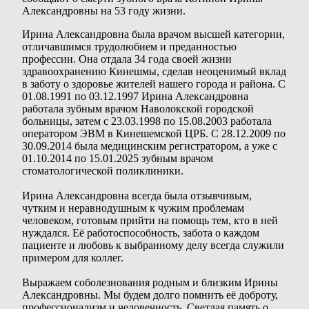
Александровны на 53 году жизни.
Ирина Александровна была врачом высшей категории,
отличавшимся трудолюбием и преданностью
профессии. Она отдала 34 года своей жизни
здравоохранению Кинешмы, сделав неоценимый вклад
в заботу о здоровье жителей нашего города и района. С
01.08.1991 по 03.12.1997 Ирина Александровна
работала зубным врачом Наволокской городской
больницы, затем с 23.03.1998 по 15.08.2003 работала
оператором ЭВМ в Кинешемской ЦРБ. С 28.12.2009 по
30.09.2014 была медицинским регистратором, а уже с
01.10.2014 по 15.01.2025 зубным врачом
стоматологической поликлиники.
Ирина Александровна всегда была отзывчивым,
чутким и неравнодушным к чужим проблемам
человеком, готовым прийти на помощь тем, кто в ней
нуждался. Её работоспособность, забота о каждом
пациенте и любовь к выбранному делу всегда служили
примером для коллег.
Выражаем соболезнования родным и близким Ирины
Александровны. Мы будем долго помнить её доброту,
профессионализм и человечность. Светлая память о