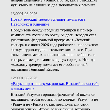
непринуждённому чтению про то, как в Заволжске
чуть было не взялись за два любопытных ремонта.
13:00
01.08.2026
Новый земский тренер успевает трудиться в
Наволоках и Кинешме
Победитель международных турниров и призёр
чемпионата России по боксу Андрей Лебедев стал
участником федеральной программы «Земский
тренер» и с июня 2026 года работает в наволокском
физкультурно-оздоровительном комплексе. При
этом кинешемских воспитанников он не бросил и
теперь совмещает занятия в двух городах. Иногда
молодому тренеру помогает его собственный
наставник Геннадий Евсеев.
12:00
01.08.2026
«Разум» против разума, или как Виталий искал себя
в лихих делах
Виталий Разумов гордился фамилией. В школе он
настаивал, чтобы его звали по кличке «Разум», а не
«Разя» и не «Раззява», как предпочитали сами
одноклассники. Чтобы до них лучше доходило,