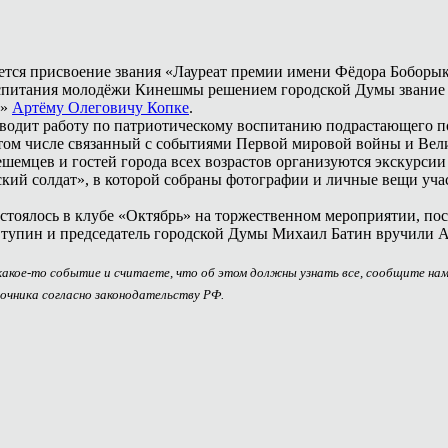
ется присвоение звания «Лауреат премии имени Фёдора Боборы
воспитания молодёжи Кинешмы решением городской Думы звание
а»
Артёму Олеговичу Копке
.
оводит работу по патриотическому воспитанию подрастающего 
в том числе связанный с событиями Первой мировой войны и Ве
ешемцев и гостей города всех возрастов организуются экскурс
ский солдат», в которой собраны фотографии и личные вещи уч
стоялось в клубе «Октябрь» на торжественном мероприятии, по
упин и председатель городской Думы Михаил Батин вручили А
 какое-то событие и считаете, что об этом должны узнать все, сообщите на
очника согласно законодательству РФ.