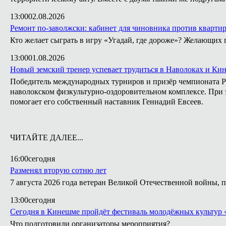
13:00
02.08.2026
Ремонт по-заволжски: кабинет для чиновника против кварти
Кто желает сыграть в игру «Угадай, где дороже»? Желающих 
13:00
01.08.2026
Новый земский тренер успевает трудиться в Наволоках и Ки
Победитель международных турниров и призёр чемпионата Ро
наволокском физкультурно-оздоровительном комплексе. При э
помогает его собственный наставник Геннадий Евсеев.
ЧИТАЙТЕ ДАЛЕЕ...
16:00
сегодня
Разменял вторую сотню лет
7 августа 2026 года ветеран Великой Отечественной войны, 
13:00
сегодня
Сегодня в Кинешме пройдёт фестиваль молодёжных культур 
Что подготовили организаторы мероприятия?