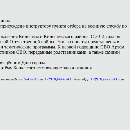
кина».
 присуждено инструктору пункта отбора на военную службу по
поколения Кинешмы и Кинешемского района. С 2014 года он
ликой Отечественной войны. Эти экспонаты представлены в
ии и тематические программы. К первой годовщине СВО Артём
астников СВО, переданные родственниками, а также самими
свящённом Дню города.
ртёму Копке соответствующие знаки отличия.
м по телефону:
5-45-84
или +
7(910)6680341
, WhatsApp
+7(910)6680341
или