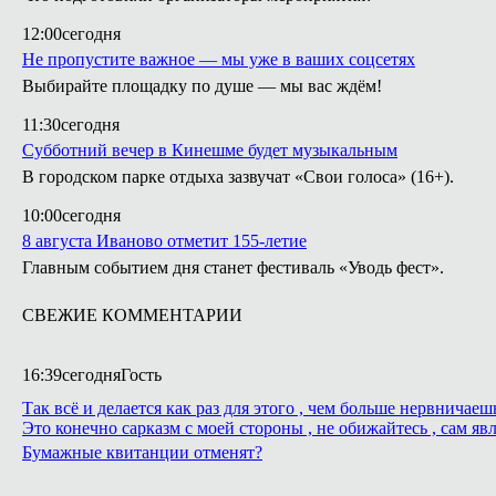
12:00
сегодня
Не пропустите важное — мы уже в ваших соцсетях
Выбирайте площадку по душе — мы вас ждём!
11:30
сегодня
Субботний вечер в Кинешме будет музыкальным
В городском парке отдыха зазвучат «Свои голоса» (16+).
10:00
сегодня
8 августа Иваново отметит 155-летие
Главным событием дня станет фестиваль «Уводь фест».
СВЕЖИЕ КОММЕНТАРИИ
16:39
сегодня
Гость
Так всё и делается как раз для этого , чем больше нервнича
Это конечно сарказм с моей стороны , не обижайтесь , сам яв
Бумажные квитанции отменят?