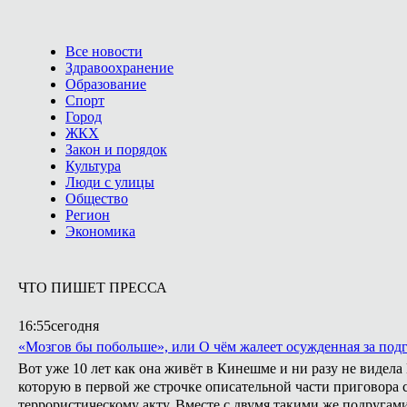
Все новости
Здравоохранение
Образование
Спорт
Город
ЖКХ
Закон и порядок
Культура
Люди с улицы
Общество
Регион
Экономика
ЧТО ПИШЕТ ПРЕССА
16:55
сегодня
«Мозгов бы побольше», или О чём жалеет осужденная за подг
Вот уже 10 лет как она живёт в Кинешме и ни разу не видел
которую в первой же строчке описательной части приговора с
террористическому акту. Вместе с двумя такими же подругами