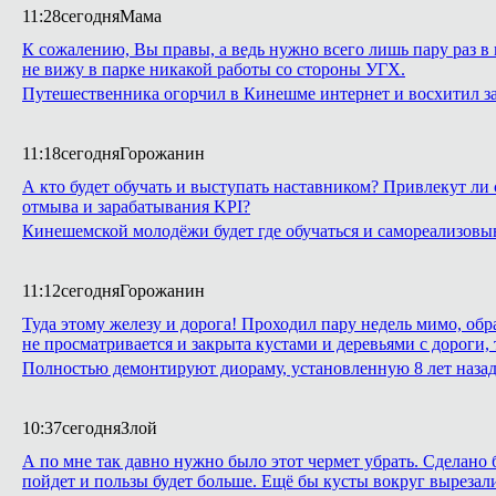
11:28
сегодня
Мама
К сожалению, Вы правы, а ведь нужно всего лишь пару раз в 
не вижу в парке никакой работы со стороны УГХ.
Путешественника огорчил в Кинешме интернет и восхитил з
11:18
сегодня
Горожанин
А кто будет обучать и выступать наставником? Привлекут ли 
отмыва и зарабатывания KPI?
Кинешемской молодёжи будет где обучаться и самореализовы
11:12
сегодня
Горожанин
Туда этому железу и дорога! Проходил пару недель мимо, обр
не просматривается и закрыта кустами и деревьями с дороги,
Полностью демонтируют диораму, установленную 8 лет назад 
10:37
сегодня
Злой
А по мне так давно нужно было этот чермет убрать. Сделано б
пойдет и пользы будет больше. Ещё бы кусты вокруг вырезали,