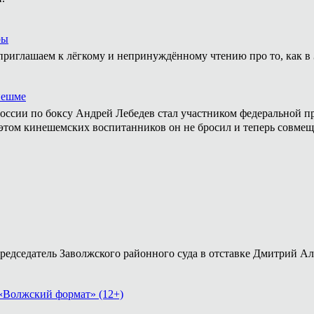
ры
приглашаем к лёгкому и непринуждённому чтению про то, как в 
нешме
ссии по боксу Андрей Лебедев стал участником федеральной пр
том кинешемских воспитанников он не бросил и теперь совмеща
председатель Заволжского районного суда в отставке Дмитрий А
«Волжский формат» (12+)