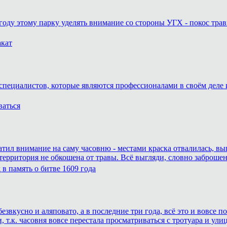
году этому парку уделять внимание со стороны УГХ - покос трав
акат
специалистов, которые являются профессионалами в своём деле и
ваться
атил внимание на саму часовню - местами краска отвалилась, вы
 территория не обкошена от травы. Всё выгляди, словно заброшен
в память о битве 1609 года
езвкусно и аляповато, а в последние три года, всё это и вовсе
 т.к. часовня вовсе перестала просматриваться с тротуара и ули