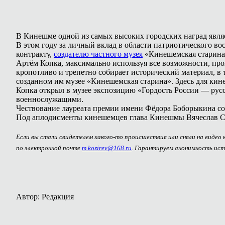
В Кинешме одной из самых высоких городских наград явля
В этом году за личный вклад в области патриотического 
контракту,
создателю частного музея
«Кинешемская старин
Артём Копка, максимально используя все возможности, пр
кропотливо и трепетно собирает исторический материал, 
созданном им музее «Кинешемская старина». Здесь для кин
Копка открыл в музее экспозицию «Гордость России — рус
военнослужащими.
Чествование лауреата премии имени Фёдора Боборыкина со
Под аплодисменты кинешемцев глава Кинешмы Вячеслав Ст
Если вы стали свидетелем какого-то происшествия или сняли на видео
по электронной почте
m.kozirev@168.ru
. Гарантируем анонимность ист
Автор: Редакция