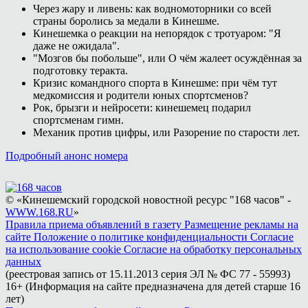
Через жару и ливень: как водномоторники со всей
страны боролись за медали в Кинешме.
Кинешемка о реакции на непорядок с тротуаром: "Я
даже не ожидала".
"Мозгов бы побольше", или О чём жалеет осуждённая за
подготовку теракта.
Кризис командного спорта в Кинешме: при чём тут
медкомиссия и родители юных спортсменов?
Рок, брызги и нейросети: кинешемец подарил
спортсменам гимн.
Механик против цифры, или Разорение по старости лет.
Подробный анонс номера
© «Кинешемский городской новостной ресурс "168 часов" -
WWW.168.RU
»
Правила приема объявлений в газету
Размещение рекламы на
сайте
Положение о политике конфиденциальности
Согласие
на использование cookie
Согласие на обработку персональных
данных
(реестровая запись от 15.11.2013 серия ЭЛ № ФС 77 - 55993)
16+ (Информация на сайте предназначена для детей старше 16
лет)