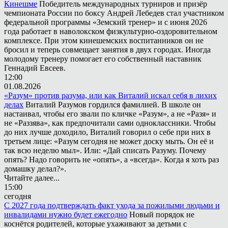
Кинешме
Победитель международных турниров и призёр
чемпионата России по боксу Андрей Лебедев стал участником
федеральной программы «Земский тренер» и с июня 2026
года работает в наволокском физкультурно-оздоровительном
комплексе. При этом кинешемских воспитанников он не
бросил и теперь совмещает занятия в двух городах. Иногда
молодому тренеру помогает его собственный наставник
Геннадий Евсеев.
12:00
01.08.2026
«Разум» против разума, или как Виталий искал себя в лихих
делах
Виталий Разумов гордился фамилией. В школе он
настаивал, чтобы его звали по кличке «Разум», а не «Разя» и
не «Раззява», как предпочитали сами одноклассники. Чтобы
до них лучше доходило, Виталий говорил о себе при них в
третьем лице: «Разум сегодня не может доску мыть. Он её и
так всю неделю мыл». Или: «Дай списать Разуму. Почему
опять? Надо говорить не «опять», а «всегда». Когда я хоть раз
домашку делал?».
Читайте далее...
15:00
сегодня
С 2027 года подтверждать факт ухода за пожилыми людьми и
инвалидами нужно будет ежегодно
Новый порядок не
коснётся родителей, которые ухаживают за детьми с