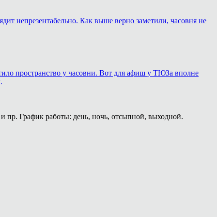
лядит непрезентабельно. Как выше верно заметили, часовня не
ортило пространство у часовни. Вот для афиш у ТЮЗа вполне
.
и пр. График работы: день, ночь, отсыпной, выходной.