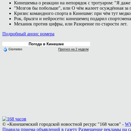
Кинешемка о реакции на непорядок с тротуаром: "Я даже
"Мозгов бы побольше", или О чём жалеет осуждённая за п
Кризис командного спорта в Кинешме: при чём тут медк
Рок, брызги и нейросети: кинешемец подарил спортсмен
Механик против цифры, или Разорение по старости лет.
Подробный анонс номера
Погода в Кинешме
Gismeteo
Прогноз на 2 недели
© «Кинешемский городской новостной ресурс "168 часов" -
WW
Правила приема объявлений в газету
Размещение рекламы на с