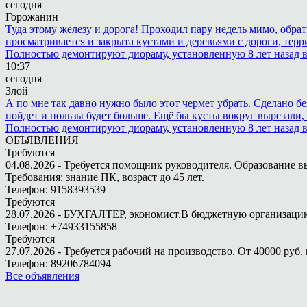
сегодня
Горожанин
Туда этому железу и дорога! Проходил пару недель мимо, обра
просматривается и закрыта кустами и деревьями с дороги, терр
Полностью демонтируют диораму, установленную 8 лет назад в 
10:37
сегодня
Злой
А по мне так давно нужно было этот чермет убрать. Сделано бе
пойдет и пользы будет больше. Ещё бы кусты вокруг вырезали, т
Полностью демонтируют диораму, установленную 8 лет назад в 
ОБЪЯВЛЕНИЯ
Требуются
04.08.2026 - Требуется помощник руководителя. Образование в
Требования: знание ПК, возраст до 45 лет.
Телефон: 9158393539
Требуются
28.07.2026 - БУХГАЛТЕР, экономист.В бюджетную организацию.
Телефон: +74933155858
Требуются
27.07.2026 - Требуется рабочий на производство. От 40000 руб. 
Телефон: 89206784094
Все объявления