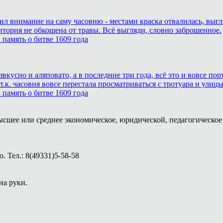
тил внимание на саму часовню - местами краска отвалилась, выг
итория не обкошена от травы. Всё выгляди, словно заброшенное.
память о битве 1609 года
звкусно и аляповато, а в последние три года, всё это и вовсе п
.к. часовня вовсе перестала просматриваться с тротуара и улицы
память о битве 1609 года
ысшее или среднее экономическое, юридической, педагогическое 
 Тел.: 8(49331)5-58-58
на руки.