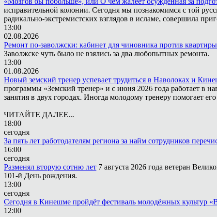
«Мозгов бы побольше», или О чём жалеет осужденная за подго
исправительной колонии. Сегодня мы познакомимся с той русск
радикально-экстремистских взглядов в исламе, совершила приг
13:00
02.08.2026
Ремонт по-заволжски: кабинет для чиновника против квартиры
Заволжске чуть было не взялись за два любопытных ремонта.
13:00
01.08.2026
Новый земский тренер успевает трудиться в Наволоках и Кин
программы «Земский тренер» и с июня 2026 года работает в н
занятия в двух городах. Иногда молодому тренеру помогает ег
ЧИТАЙТЕ ДАЛЕЕ...
18:00
сегодня
За пять лет работодателям региона за найм сотрудников переч
16:00
сегодня
Разменял вторую сотню лет
7 августа 2026 года ветеран Вели
101-й День рождения.
13:00
сегодня
Сегодня в Кинешме пройдёт фестиваль молодёжных культур «
12:00