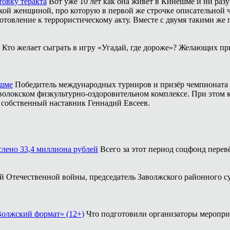
товку теракта
Вот уже 10 лет как она живёт в Кинешме и ни разу
ой женщиной, про которую в первой же строчке описательной ча
отовление к террористическому акту. Вместе с двумя такими же 
Кто желает сыграть в игру «Угадай, где дороже»? Желающих пр
ешме
Победитель международных турниров и призёр чемпионата 
аволокском физкультурно-оздоровительном комплексе. При этом
о собственный наставник Геннадий Евсеев.
ислено 33,4 миллиона рублей
Всего за этот период соцфонд перев
кой Отечественной войны, председатель Заволжского районного с
Волжский формат» (12+)
Что подготовили организаторы меропри