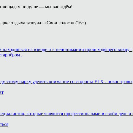
площадку по душе — мы вас ждём!
арке отдыха зазвучат «Свои голоса» (16+).
ь и находишься на взводе и в непонимании происходящего вокруг 
старпёром .
оду этому парку уделять внимание со стороны УГХ - покос травы
ат
пециалистов, которые являются профессионалами в своём деле и 
ться