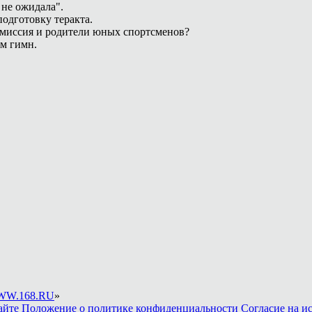
 не ожидала".
одготовку теракта.
омиссия и родители юных спортсменов?
ам гимн.
W.168.RU
»
айте
Положение о политике конфиденциальности
Согласие на и