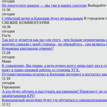
сегодня
Не пропустите важное — мы уже в ваших соцсетях
Выбирайте 
11:30
сегодня
Субботний вечер в Кинешме будет музыкальным
В городском п
СВЕЖИЕ КОММЕНТАРИИ
16:39
сегодня
Гость
Так всё и делается как раз для этого , чем больше нервничаеш
конечно сарказм с моей стороны , не обижайтесь , сам являюсь 
Бумажные квитанции отменят?
11:28
сегодня
Мама
К сожалению, Вы правы, а ведь нужно всего лишь пару раз в г
вижу в парке никакой работы со стороны УГХ.
Путешественника огорчил в Кинешме интернет и восхитил зак
11:18
сегодня
Горожанин
А кто будет обучать и выступать наставником? Привлекут ли с
зарабатывания KPI?
Кинешемской молодёжи будет где обучаться и самореализовыва
11:12