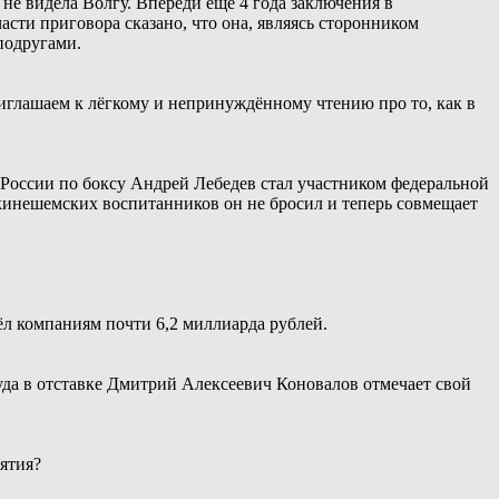
 не видела Волгу. Впереди ещё 4 года заключения в
сти приговора сказано, что она, являясь сторонником
подругами.
иглашаем к лёгкому и непринуждённому чтению про то, как в
России по боксу Андрей Лебедев стал участником федеральной
 кинешемских воспитанников он не бросил и теперь совмещает
ёл компаниям почти 6,2 миллиарда рублей.
уда в отставке Дмитрий Алексеевич Коновалов отмечает свой
ятия?