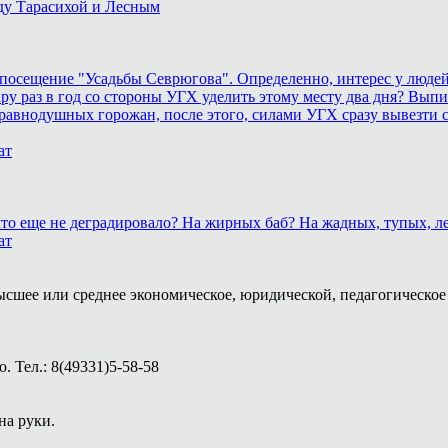
ду Тарасихой и Лесным
осещение "Усадьбы Севрюгова". Определенно, интерес у людей к
у раз в год со стороны УГХ уделить этому месту два дня? Выпил
равнодушных горожан, после этого, силами УГХ сразу вывезти 
ат
, что еще не деградировало? На жирных баб? На жадных, тупых,
ат
ысшее или среднее экономическое, юридической, педагогическое 
 Тел.: 8(49331)5-58-58
на руки.