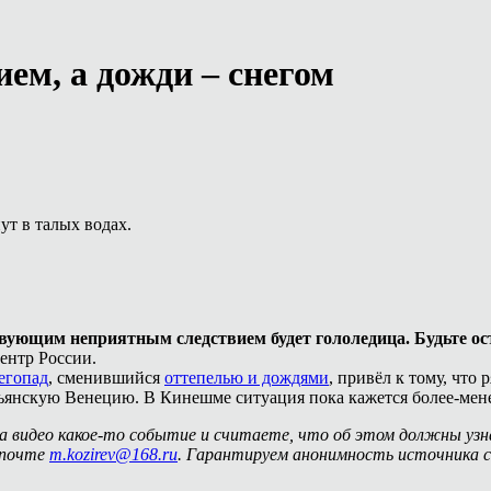
ем, а дожди – снегом
т в талых водах.
вующим неприятным следствием будет гололедица. Будьте ост
ентр России.
егопад
, сменившийся
оттепелью и дождями
, привёл к тому, что
янскую Венецию. В Кинешме ситуация пока кажется более-мене
на видео какое-то событие и считаете, что об этом должны уз
 почте
m.kozirev@168.ru
. Гарантируем анонимность источника с