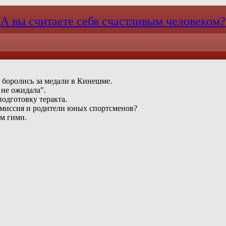
А вы считаете себя счастливым человеком?
 боролись за медали в Кинешме.
 не ожидала".
одготовку теракта.
омиссия и родители юных спортсменов?
ам гимн.