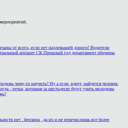
 мероприятий.
езаны от всего, если нет надлежащей дороги! Водители
в центральный аппарат СК.Прошлый год департамент обочины
лодежь чему-то научить? Ну а если, вдруг, найдется человек,
егда - тетки, которым за шестьдесят будут учить молодежь
жь?
рств нет . бензина , да их и не перечислишь все более