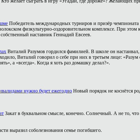
Кто желает сыграть в игру «Угадай, где дороже»? Желающих пр
ешме
Победитель международных турниров и призёр чемпионата 
аволокском физкультурно-оздоровительном комплексе. При этом
о собственный наставник Геннадий Евсеев.
лах
Виталий Разумов гордился фамилией. В школе он настаивал, ч
одило, Виталий говорил о себе при них в третьем лице: «Разум 
ть», а «всегда». Когда я хоть раз домашку делал?».
инвалидами нужно будет ежегодно
Новый порядок не коснётся ро
ат
Закат в буквальном смысле, конечно. Солнечный. А не то, что
асти выразил соболезнования семье погибшего.