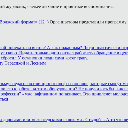
й журавлик, свежее дыхание и приятные воспоминания.
«Волжский формат» (12+)
Организаторы представили программу
корой приехать на вызов? А как пожарным? Люди практически отр
станут скоро. Видать, только один сигнал работает- обращение 
сбросил.У остановки люди сами косят траву.
ду Тарасихой и Лесным
возьмут педагогов или просто профессионалов, которые смогут мо
 ли его к работе на этом оборудовании? Не получилось бы, как вс
рофессии" - уже нафталином попахивает. Это привлечет молоде
ться
дорогами или межсоседскими склоками . Стыдоба . А то что лека