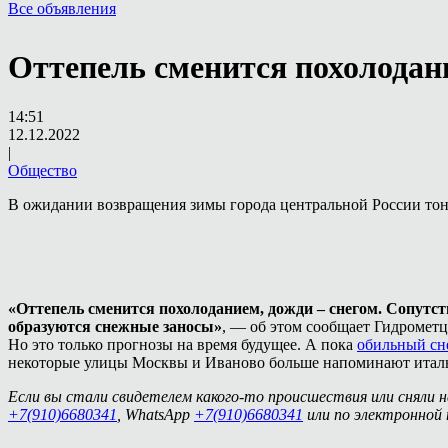
Все объявления
Оттепель сменится похолодани
14:51
12.12.2022
|
Общество
В ожидании возвращения зимы города центральной России тону
«Оттепель сменится похолоданием, дожди – снегом. Сопутст
образуются снежные заносы»
, — об этом сообщает Гидрометц
Но это только прогнозы на время будущее. А пока
обильный сн
некоторые улицы Москвы и Иваново больше напоминают италь
Если вы стали свидетелем какого-то происшествия или сняли 
+7(910)6680341
, WhatsApp
+7(910)6680341
или по электронной