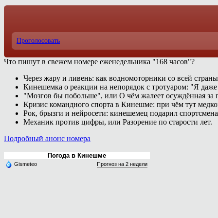
Проголосовать
Что пишут в свежем номере еженедельника "168 часов"?
Через жару и ливень: как водномоторники со всей страны
Кинешемка о реакции на непорядок с тротуаром: "Я даже
"Мозгов бы побольше", или О чём жалеет осуждённая за п
Кризис командного спорта в Кинешме: при чём тут медк
Рок, брызги и нейросети: кинешемец подарил спортсмен
Механик против цифры, или Разорение по старости лет.
Подробный анонс номера
Погода в Кинешме
Gismeteo
Прогноз на 2 недели