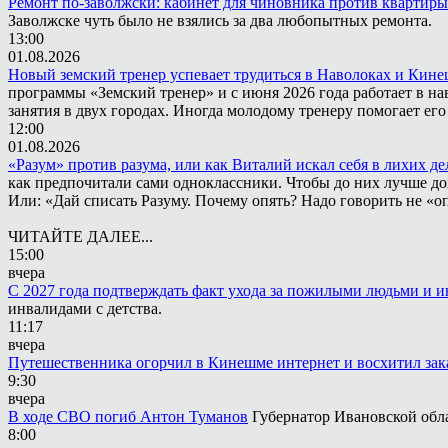
Ремонт по-заволжски: кабинет для чиновника против квартиры
Заволжске чуть было не взялись за два любопытных ремонта.
13:00
01.08.2026
Новый земский тренер успевает трудиться в Наволоках и Кин
программы «Земский тренер» и с июня 2026 года работает в н
занятия в двух городах. Иногда молодому тренеру помогает ег
12:00
01.08.2026
«Разум» против разума, или как Виталий искал себя в лихих де
как предпочитали сами одноклассники. Чтобы до них лучше дох
Или: «Дай списать Разуму. Почему опять? Надо говорить не «опя
ЧИТАЙТЕ ДАЛЕЕ...
15:00
вчера
С 2027 года подтверждать факт ухода за пожилыми людьми и 
инвалидами с детства.
11:17
вчера
Путешественника огорчил в Кинешме интернет и восхитил зак
9:30
вчера
В ходе СВО погиб Антон Туманов
Губернатор Ивановской обл
8:00