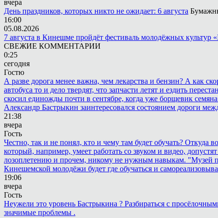
вчера
День праздников, которых никто не ожидает: 6 августа
Бумажны
16:00
05.08.2026
7 августа в Кинешме пройдёт фестиваль молодёжных культур 
СВЕЖИЕ КОММЕНТАРИИ
0:25
сегодня
Гостю
А разве дорога менее важна, чем лекарства и бензин? А как с
автобуса то и дело твердят, что запчасти летят и ездить пере
скосил единожды почти в сентябре, когда уже борщевик семяна 
Александр Бастрыкин заинтересовался состоянием дороги меж
21:38
вчера
Гость
Честно, так и не понял, кто и чему там будет обучать? Откуда 
который, например, умеет работать со звуком и видео, допустят
лозоплетению и прочем, никому не нужным навыкам. "Музей п
Кинешемской молодёжи будет где обучаться и самореализовыва
19:06
вчера
Гость
Неужели это уровень Бастрыкина ? Разбираться с просёлочными 
значимые проблемы .