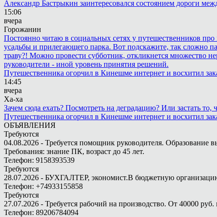
Александр Бастрыкин заинтересовался состоянием дороги меж
15:06
вчера
Горожанин
Постоянно читаю в социальных сетях у путешественников про п
усадьбы и прилегающего парка. Вот подскажите, так сложно пар
траву?! Можно провести субботник, откликнется множество не
руководители - иной уровень принятия решений.
Путешественника огорчил в Кинешме интернет и восхитил зак
14:45
вчера
Ха-ха
Зачем сюда ехать? Посмотреть на деградацию? Или застать то
Путешественника огорчил в Кинешме интернет и восхитил зак
ОБЪЯВЛЕНИЯ
Требуются
04.08.2026 - Требуется помощник руководителя. Образование в
Требования: знание ПК, возраст до 45 лет.
Телефон: 9158393539
Требуются
28.07.2026 - БУХГАЛТЕР, экономист.В бюджетную организацию.
Телефон: +74933155858
Требуются
27.07.2026 - Требуется рабочий на производство. От 40000 руб. 
Телефон: 89206784094