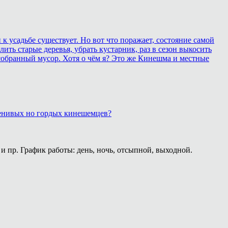
 усадьбе существует. Но вот что поражает, состояние самой
ить старые деревья, убрать кустарник, раз в сезон выкосить
собранный мусор. Хотя о чём я? Это же Кинешма и местные
 ленивых но гордых кинешемцев?
и пр. График работы: день, ночь, отсыпной, выходной.