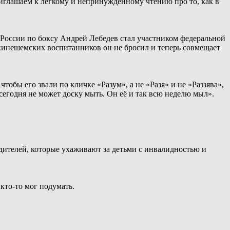
иглашаем к лёгкому и непринуждённому чтению про то, как в
России по боксу Андрей Лебедев стал участником федеральной
 кинешемских воспитанников он не бросил и теперь совмещает
тобы его звали по кличке «Разум», а не «Разя» и не «Раззява»,
сегодня не может доску мыть. Он её и так всю неделю мыл».
дителей, которые ухаживают за детьми с инвалидностью и
 кто-то мог подумать.