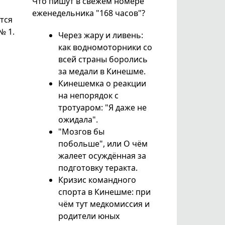
Что пишут в свежем номере
еженедельника "168 часов"?
тся
№ 1.
Через жару и ливень:
как водномоторники со
всей страны боролись
за медали в Кинешме.
Кинешемка о реакции
на непорядок с
тротуаром: "Я даже не
ожидала".
"Мозгов бы
побольше", или О чём
жалеет осуждённая за
подготовку теракта.
Кризис командного
спорта в Кинешме: при
чём тут медкомиссия и
родители юных