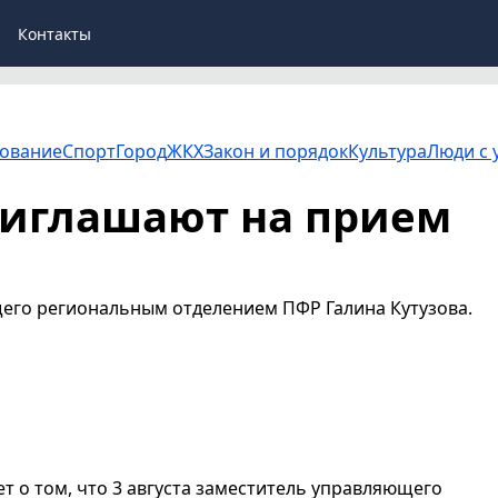
Контакты
ование
Спорт
Город
ЖКХ
Закон и порядок
Культура
Люди с 
иглашают на прием
его региональным отделением ПФР Галина Кутузова.
о том, что 3 августа заместитель управляющего