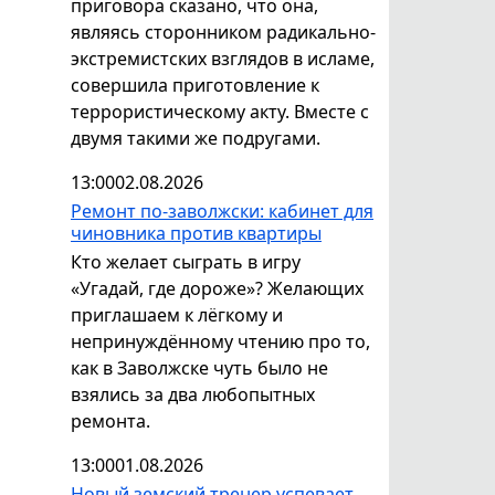
приговора сказано, что она,
являясь сторонником радикально-
экстремистских взглядов в исламе,
совершила приготовление к
террористическому акту. Вместе с
двумя такими же подругами.
13:00
02.08.2026
Ремонт по-заволжски: кабинет для
чиновника против квартиры
Кто желает сыграть в игру
«Угадай, где дороже»? Желающих
приглашаем к лёгкому и
непринуждённому чтению про то,
как в Заволжске чуть было не
взялись за два любопытных
ремонта.
13:00
01.08.2026
Новый земский тренер успевает