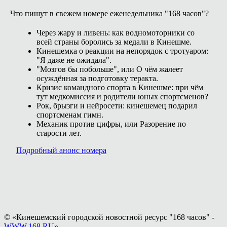
Что пишут в свежем номере еженедельника "168 часов"?
Через жару и ливень: как водномоторники со
всей страны боролись за медали в Кинешме.
Кинешемка о реакции на непорядок с тротуаром:
"Я даже не ожидала".
"Мозгов бы побольше", или О чём жалеет
осуждённая за подготовку теракта.
Кризис командного спорта в Кинешме: при чём
тут медкомиссия и родители юных спортсменов?
Рок, брызги и нейросети: кинешемец подарил
спортсменам гимн.
Механик против цифры, или Разорение по
старости лет.
Подробный анонс номера
© «Кинешемский городской новостной ресурс "168 часов" -
WWW.168.RU
»