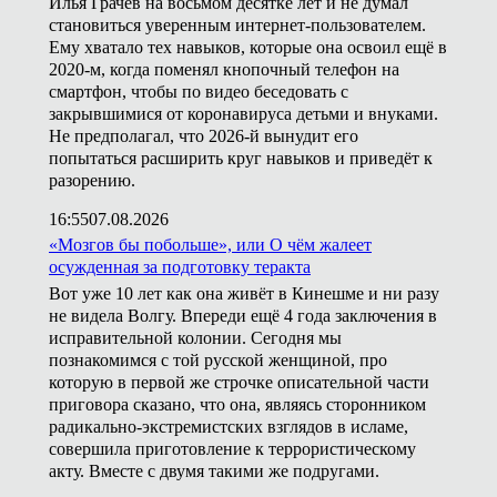
Илья Грачёв на восьмом десятке лет и не думал
становиться уверенным интернет-пользователем.
Ему хватало тех навыков, которые она освоил ещё в
2020-м, когда поменял кнопочный телефон на
смартфон, чтобы по видео беседовать с
закрывшимися от коронавируса детьми и внуками.
Не предполагал, что 2026-й вынудит его
попытаться расширить круг навыков и приведёт к
разорению.
16:55
07.08.2026
«Мозгов бы побольше», или О чём жалеет
осужденная за подготовку теракта
Вот уже 10 лет как она живёт в Кинешме и ни разу
не видела Волгу. Впереди ещё 4 года заключения в
исправительной колонии. Сегодня мы
познакомимся с той русской женщиной, про
которую в первой же строчке описательной части
приговора сказано, что она, являясь сторонником
радикально-экстремистских взглядов в исламе,
совершила приготовление к террористическому
акту. Вместе с двумя такими же подругами.