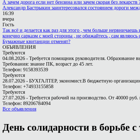
А зачем дорога если нет бензина или зачем скорая без лекарств
Александр Бастрыкин заинтересовался состоянием дороги меж
16:39
вчера
Гость
Так всё и делается как раз для этого , чем больше нервничаеш
конечно сарказм с моей стороны , не обижайтесь , сам являюсь 
Бумажные квитанции отменят?
ОБЪЯВЛЕНИЯ
Требуются
04.08.2026 - Требуется помощник руководителя. Образование в
Требования: знание ПК, возраст до 45 лет.
Телефон: 9158393539
Требуются
28.07.2026 - БУХГАЛТЕР, экономист.В бюджетную организацию.
Телефон: +74933155858
Требуются
27.07.2026 - Требуется рабочий на производство. От 40000 руб. 
Телефон: 89206784094
Все объявления
День солидарности в борьбе 