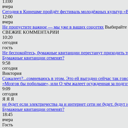
13:00
вчера
Сегодня в Кинешме пройдёт фестиваль молодёжных культур «
12:00
вчера
Не пропустите важное — мы уже в ваших соцсетях
Выбирайте 
СВЕЖИЕ КОММЕНТАРИИ
10:20
сегодня
гость
Не беспокойтесь, бумажные квитанции перестанут приходить те
Бумажные квитанции отменят?
9:58
сегодня
Виктория
Сожалеет?...сомневаюсь в этом. Это ей выгодно сейчас так гово
«Мозгов бы побольше», или О чём жалеет осужденная за подго
9:09
сегодня
Я Я Я
не будет если электричества да и интернет сети не будет. будут
Бумажные квитанции отменят?
18:45
вчера
Гость