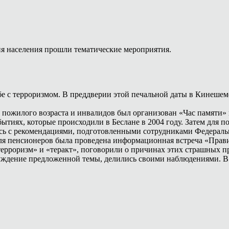
я населения прошли тематические мероприятия.
ьбе с терроризмом. В преддверии этой печальной даты в Кинеш
пожилого возраста и инвалидов был организован «Час памяти»
тиях, которые происходили в Беслане в 2004 году. Затем для 
сь с рекомендациями, подготовленными сотрудниками Федераль
я пенсионеров была проведена информационная встреча «Правил
ерроризм» и «теракт», поговорили о причинах этих страшных п
уждение предложенной темы, делились своими наблюдениями. В