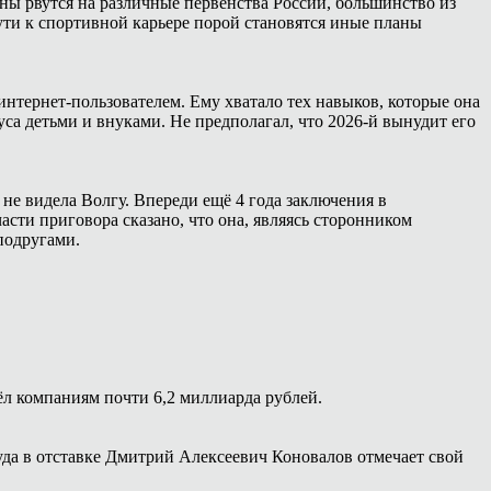
ны рвутся на различные первенства России, большинство из
ути к спортивной карьере порой становятся иные планы
интернет-пользователем. Ему хватало тех навыков, которые она
са детьми и внуками. Не предполагал, что 2026-й вынудит его
 не видела Волгу. Впереди ещё 4 года заключения в
сти приговора сказано, что она, являясь сторонником
подругами.
ёл компаниям почти 6,2 миллиарда рублей.
уда в отставке Дмитрий Алексеевич Коновалов отмечает свой