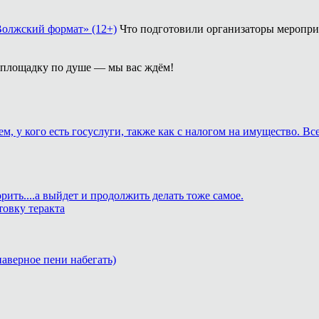
Волжский формат» (12+)
Что подготовили организаторы меропри
площадку по душе — мы вас ждём!
м, у кого есть госуслуги, также как с налогом на имущество. В
рить....а выйдет и продолжить делать тоже самое.
товку теракта
 наверное пени набегать)