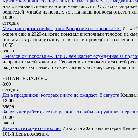
Кризис командного спорта в Кинешме: при чём тут медкомисс
них отсеиваются ещё на этапе медкомиссии. О слабом здоровье
родителей, узнаём из первых уст. На наши вопросы ответил к
10:00
сегодня
Механик против цифры, или Разорение по старости лет
Илья Г
освоил ещё в 2020-м, когда поменял кнопочный телефон на сма
попытаться расширить круг навыков и приведёт к разорению.
16:55
вчера
«Мозгов бы побольше», или О чём жалеет осужденная за подго
исправительной колонии. Сегодня мы познакомимся с той русск
радикально-экстремистских взглядов в исламе, совершила приг
ЧИТАЙТЕ ДАЛЕЕ...
8:00
сегодня
День праздников, которых никто не ожидает: 8 августа
Кошки, 
18:00
вчера
За пять лет работодателям региона за найм сотрудников переч
16:00
вчера
Разменял вторую сотню лет
7 августа 2026 года ветеран Вели
101-й День рождения.