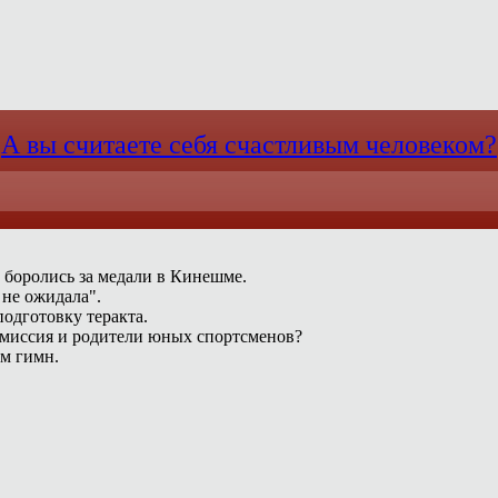
А вы считаете себя счастливым человеком?
 боролись за медали в Кинешме.
 не ожидала".
одготовку теракта.
омиссия и родители юных спортсменов?
ам гимн.