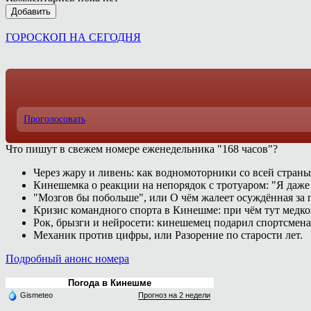
Добавить
ГОРОСКОП НА СЕГОДНЯ
Проголосовать
Что пишут в свежем номере еженедельника "168 часов"?
Через жару и ливень: как водномоторники со всей страны
Кинешемка о реакции на непорядок с тротуаром: "Я даже
"Мозгов бы побольше", или О чём жалеет осуждённая за п
Кризис командного спорта в Кинешме: при чём тут медк
Рок, брызги и нейросети: кинешемец подарил спортсмен
Механик против цифры, или Разорение по старости лет.
Подробный анонс номера
Погода в Кинешме
Gismeteo
Прогноз на 2 недели