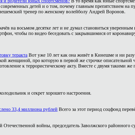
ия и родители юных спортсменов?
В то время как юные спортсме
 современных детей и о том, почему главным препятствием на п
инешемский тренер по женскому волейболу Андрей Воронов.
рачёв на восьмом десятке лет и не думал становиться уверенным 
ртфон, чтобы по видео беседовать с закрывшимися от коронавиру
товку теракта
Вот уже 10 лет как она живёт в Кинешме и ни разу
ой женщиной, про которую в первой же строчке описательной ча
отовление к террористическому акту. Вместе с двумя такими же 
холодильник и секрет хорошего настроения.
ислено 33,4 миллиона рублей
Всего за этот период соцфонд перев
кой Отечественной войны, председатель Заволжского районного с