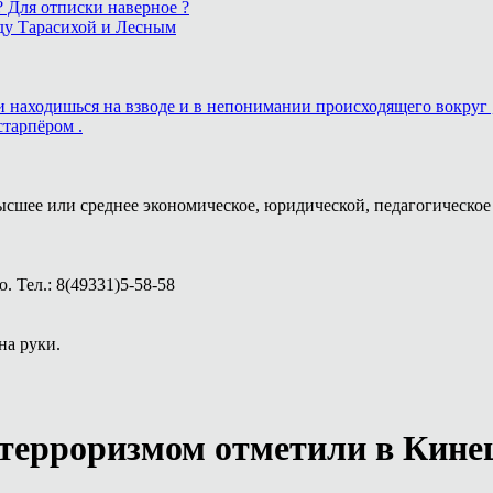
 ? Для отписки наверное ?
ду Тарасихой и Лесным
ь и находишься на взводе и в непонимании происходящего вокруг 
старпёром .
ысшее или среднее экономическое, юридической, педагогическое 
 Тел.: 8(49331)5-58-58
на руки.
с терроризмом отметили в Кин