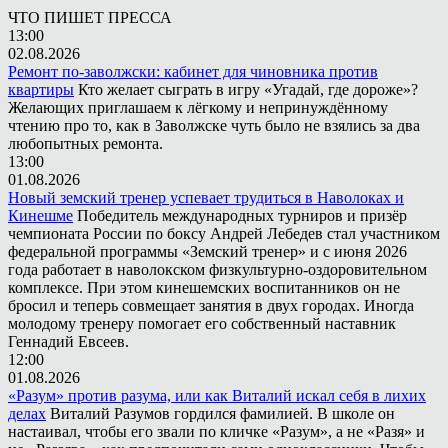
ЧТО ПИШЕТ ПРЕССА
13:00
02.08.2026
Ремонт по-заволжски: кабинет для чиновника против
квартиры
Кто желает сыграть в игру «Угадай, где дороже»?
Желающих приглашаем к лёгкому и непринуждённому
чтению про то, как в Заволжске чуть было не взялись за два
любопытных ремонта.
13:00
01.08.2026
Новый земский тренер успевает трудиться в Наволоках и
Кинешме
Победитель международных турниров и призёр
чемпионата России по боксу Андрей Лебедев стал участником
федеральной программы «Земский тренер» и с июня 2026
года работает в наволокском физкультурно-оздоровительном
комплексе. При этом кинешемских воспитанников он не
бросил и теперь совмещает занятия в двух городах. Иногда
молодому тренеру помогает его собственный наставник
Геннадий Евсеев.
12:00
01.08.2026
«Разум» против разума, или как Виталий искал себя в лихих
делах
Виталий Разумов гордился фамилией. В школе он
настаивал, чтобы его звали по кличке «Разум», а не «Разя» и