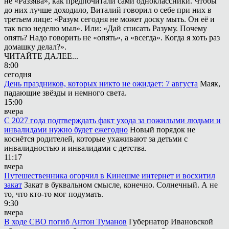
не «Раззява», как предпочитали сами одноклассники. Чтобы
до них лучше доходило, Виталий говорил о себе при них в
третьем лице: «Разум сегодня не может доску мыть. Он её и
так всю неделю мыл». Или: «Дай списать Разуму. Почему
опять? Надо говорить не «опять», а «всегда». Когда я хоть раз
домашку делал?».
ЧИТАЙТЕ ДАЛЕЕ...
8:00
сегодня
День праздников, которых никто не ожидает: 7 августа
Маяк,
падающие звёзды и немного света.
15:00
вчера
С 2027 года подтверждать факт ухода за пожилыми людьми и
инвалидами нужно будет ежегодно
Новый порядок не
коснётся родителей, которые ухаживают за детьми с
инвалидностью и инвалидами с детства.
11:17
вчера
Путешественника огорчил в Кинешме интернет и восхитил
закат
Закат в буквальном смысле, конечно. Солнечный. А не
то, что кто-то мог подумать.
9:30
вчера
В ходе СВО погиб Антон Туманов
Губернатор Ивановской