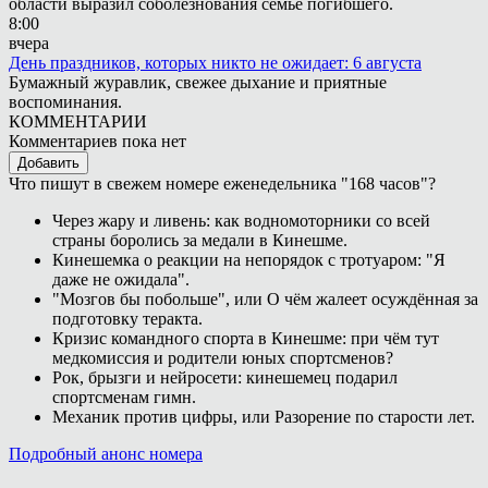
области выразил соболезнования семье погибшего.
8:00
вчера
День праздников, которых никто не ожидает: 6 августа
Бумажный журавлик, свежее дыхание и приятные
воспоминания.
КОММЕНТАРИИ
Комментариев пока нет
Добавить
Что пишут в свежем номере еженедельника "168 часов"?
Через жару и ливень: как водномоторники со всей
страны боролись за медали в Кинешме.
Кинешемка о реакции на непорядок с тротуаром: "Я
даже не ожидала".
"Мозгов бы побольше", или О чём жалеет осуждённая за
подготовку теракта.
Кризис командного спорта в Кинешме: при чём тут
медкомиссия и родители юных спортсменов?
Рок, брызги и нейросети: кинешемец подарил
спортсменам гимн.
Механик против цифры, или Разорение по старости лет.
Подробный анонс номера