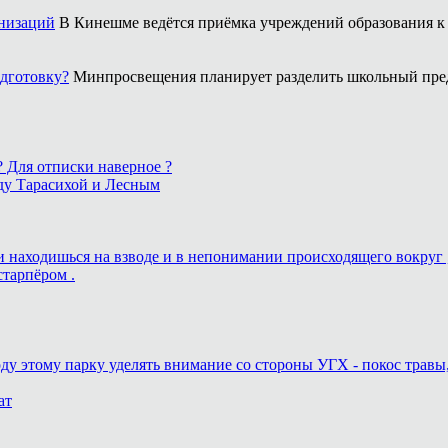
анизаций
В Кинешме ведётся приёмка учреждений образования к 
одготовку?
Минпросвещения планирует разделить школьный пред
 ? Для отписки наверное ?
ду Тарасихой и Лесным
ь и находишься на взводе и в непонимании происходящего вокруг 
старпёром .
оду этому парку уделять внимание со стороны УГХ - покос травы
ат