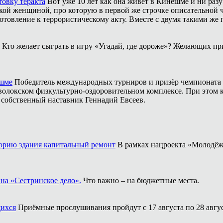
товку теракта
Вот уже 10 лет как она живёт в Кинешме и ни разу
ой женщиной, про которую в первой же строчке описательной ча
отовление к террористическому акту. Вместе с двумя такими же 
Кто желает сыграть в игру «Угадай, где дороже»? Желающих пр
ешме
Победитель международных турниров и призёр чемпионата 
аволокском физкультурно-оздоровительном комплексе. При этом
о собственный наставник Геннадий Евсеев.
торию здания капитальный ремонт
В рамках нацроекта «Молодёж
на «Сестринское дело».
Что важно – на бюджетные места.
щихся
Приёмные прослушивания пройдут с 17 августа по 28 авгус