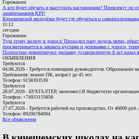
Горожанин
А кто будет обучать и выступать наставником? Привлекут ли с
зарабатывания KPI?
Кинешемской молодёжи будет где обучаться и самореализовыва
11:12
сегодня
Горожанин
Туда этому железу и дорога! Проходил пару недель мимо, обра
просматривается и закрыта кустами и деревьями с дороги, терр
Полностью демонтируют диораму, установленную 8 лет назад в 
ОБЪЯВЛЕНИЯ
Требуются
04.08.2026 - Требуется помощник руководителя. Образование в
Требования: знание ПК, возраст до 45 лет.
Телефон: 9158393539
Требуются
28.07.2026 - БУХГАЛТЕР, экономист.В бюджетную организацию.
Телефон: +74933155858
Требуются
27.07.2026 - Требуется рабочий на производство. От 40000 руб. 
Телефон: 89206784094
Все объявления
В кинешемских школах на ка