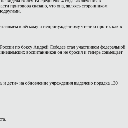
 не видела Волгу. Впереди ещё 4 года заключения в
сти приговора сказано, что она, являясь сторонником
подругами.
иглашаем к лёгкому и непринуждённому чтению про то, как в
России по боксу Андрей Лебедев стал участником федеральной
 кинешемских воспитанников он не бросил и теперь совмещает
ь и дети» на обновление учреждения выделено порядка 130
та.