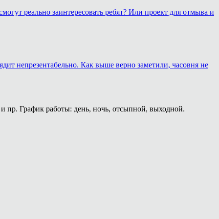
смогут реально заинтересовать ребят? Или проект для отмыва и
лядит непрезентабельно. Как выше верно заметили, часовня не
и пр. График работы: день, ночь, отсыпной, выходной.