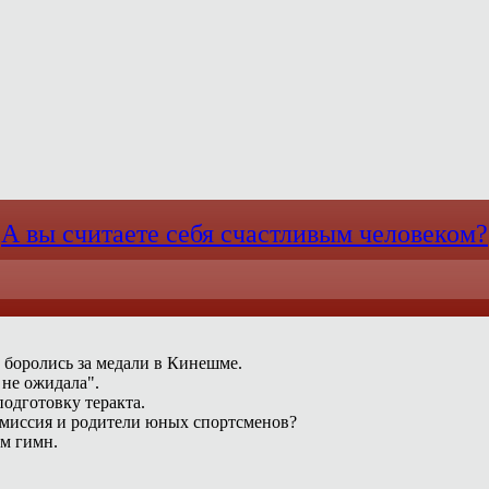
А вы считаете себя счастливым человеком?
 боролись за медали в Кинешме.
 не ожидала".
одготовку теракта.
омиссия и родители юных спортсменов?
ам гимн.