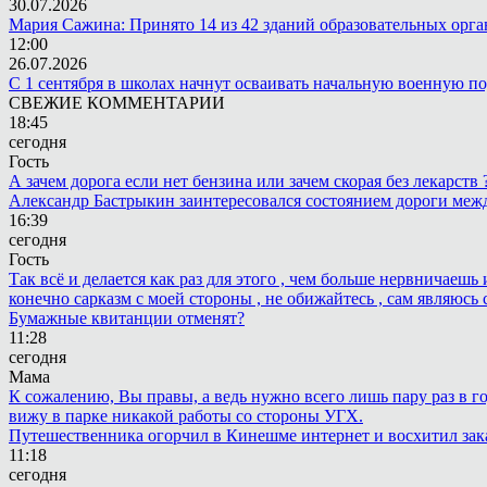
30.07.2026
Мария Сажина: Принято 14 из 42 зданий образовательных орг
12:00
26.07.2026
С 1 сентября в школах начнут осваивать начальную военную п
СВЕЖИЕ КОММЕНТАРИИ
18:45
сегодня
Гость
А зачем дорога если нет бензина или зачем скорая без лекарств
Александр Бастрыкин заинтересовался состоянием дороги меж
16:39
сегодня
Гость
Так всё и делается как раз для этого , чем больше нервничаеш
конечно сарказм с моей стороны , не обижайтесь , сам являюсь 
Бумажные квитанции отменят?
11:28
сегодня
Мама
К сожалению, Вы правы, а ведь нужно всего лишь пару раз в г
вижу в парке никакой работы со стороны УГХ.
Путешественника огорчил в Кинешме интернет и восхитил зак
11:18
сегодня