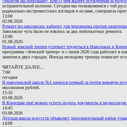
«Мозгов бы побольше», или О чём жалеет осужденная за подго
исправительной колонии. Сегодня мы познакомимся с той русск
радикально-экстремистских взглядов в исламе, совершила приг
13:00
02.08.2026
Ремонт по-заволжски: кабинет для чиновника против квартиры
Заволжске чуть было не взялись за два любопытных ремонта.
13:00
01.08.2026
Новый земский тренер успевает трудиться в Наволоках и Кин
программы «Земский тренер» и с июня 2026 года работает в н
занятия в двух городах. Иногда молодому тренеру помогает ег
ЧИТАЙТЕ ДАЛЕЕ...
7:00
сегодня
В наволокской школе №1 начался первый за почти вековую ис
миллионов рублей.
15:10
03.08.2026
В Кинешме ещё можно успеть подать документы в медколледж 
14:45
03.08.2026
Детская школа искусств объявляет дополнительный набор уча
14:00