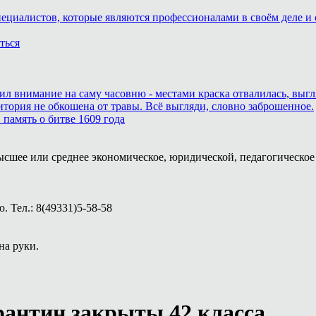
пециалистов, которые являются профессионалами в своём деле и 
ться
тил внимание на саму часовню - местами краска отвалилась, выг
итория не обкошена от травы. Всё выгляди, словно заброшенное.
память о битве 1609 года
ысшее или среднее экономическое, юридической, педагогическое 
 Тел.: 8(49331)5-58-58
на руки.
рантин закрыты 42 класса