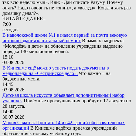
так всю неделю мыл». Или: «Дай списать Разуму. Почему
опять? Надо говорить не «опять», а «всегда». Когда я хоть раз
домашку делал?».
ЧИТАЙТЕ ДАЛЕЕ...
7:00
сегодня
В наволокской школе №1 начался первый за почти вековую
историю здания капитальный ремонт
В рамках нацроекта
«Молодёжь и дети» на обновление учреждения выделено
порядка 130 миллионов рублей.
15:10
03.08.2026
В Кинешме ещё можно успеть подать документы в
медколледж на «Сестринское дело».
Что важно – на
бюджетные места.
14:45
03.08.2026
Детская школа искусств объявляет дополнительный набор
учащихся
Приёмные прослушивания пройдут с 17 августа по
28 августа.
14:00
30.07.2026
Мария Сажина: Принято 14 из 42 зданий образовательных
организаций
В Кинешме ведётся приёмка учреждений
образования к новому учебному году.