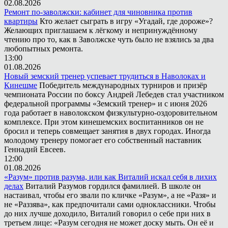
02.08.2026
Ремонт по-заволжски: кабинет для чиновника против
квартиры
Кто желает сыграть в игру «Угадай, где дороже»?
Желающих приглашаем к лёгкому и непринуждённому
чтению про то, как в Заволжске чуть было не взялись за два
любопытных ремонта.
13:00
01.08.2026
Новый земский тренер успевает трудиться в Наволоках и
Кинешме
Победитель международных турниров и призёр
чемпионата России по боксу Андрей Лебедев стал участником
федеральной программы «Земский тренер» и с июня 2026
года работает в наволокском физкультурно-оздоровительном
комплексе. При этом кинешемских воспитанников он не
бросил и теперь совмещает занятия в двух городах. Иногда
молодому тренеру помогает его собственный наставник
Геннадий Евсеев.
12:00
01.08.2026
«Разум» против разума, или как Виталий искал себя в лихих
делах
Виталий Разумов гордился фамилией. В школе он
настаивал, чтобы его звали по кличке «Разум», а не «Разя» и
не «Раззява», как предпочитали сами одноклассники. Чтобы
до них лучше доходило, Виталий говорил о себе при них в
третьем лице: «Разум сегодня не может доску мыть. Он её и