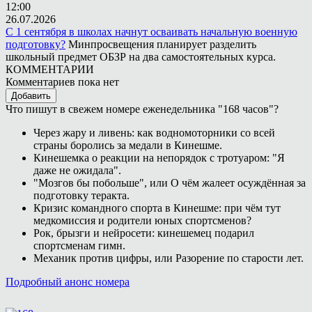
12:00
26.07.2026
С 1 сентября в школах начнут осваивать начальную военную
подготовку?
Минпросвещения планирует разделить
школьный предмет ОБЗР на два самостоятельных курса.
КОММЕНТАРИИ
Комментариев пока нет
Добавить
Что пишут в свежем номере еженедельника "168 часов"?
Через жару и ливень: как водномоторники со всей
страны боролись за медали в Кинешме.
Кинешемка о реакции на непорядок с тротуаром: "Я
даже не ожидала".
"Мозгов бы побольше", или О чём жалеет осуждённая за
подготовку теракта.
Кризис командного спорта в Кинешме: при чём тут
медкомиссия и родители юных спортсменов?
Рок, брызги и нейросети: кинешемец подарил
спортсменам гимн.
Механик против цифры, или Разорение по старости лет.
Подробный анонс номера