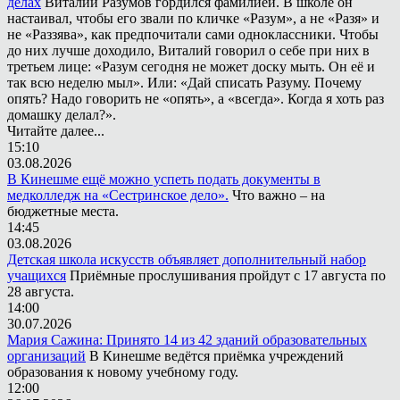
делах
Виталий Разумов гордился фамилией. В школе он
настаивал, чтобы его звали по кличке «Разум», а не «Разя» и
не «Раззява», как предпочитали сами одноклассники. Чтобы
до них лучше доходило, Виталий говорил о себе при них в
третьем лице: «Разум сегодня не может доску мыть. Он её и
так всю неделю мыл». Или: «Дай списать Разуму. Почему
опять? Надо говорить не «опять», а «всегда». Когда я хоть раз
домашку делал?».
Читайте далее...
15:10
03.08.2026
В Кинешме ещё можно успеть подать документы в
медколледж на «Сестринское дело».
Что важно – на
бюджетные места.
14:45
03.08.2026
Детская школа искусств объявляет дополнительный набор
учащихся
Приёмные прослушивания пройдут с 17 августа по
28 августа.
14:00
30.07.2026
Мария Сажина: Принято 14 из 42 зданий образовательных
организаций
В Кинешме ведётся приёмка учреждений
образования к новому учебному году.
12:00