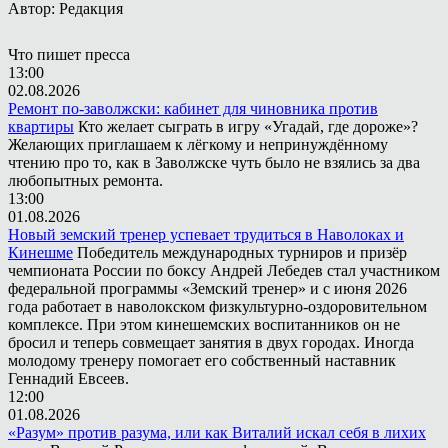
Автор: Редакция
Что пишет пресса
13:00
02.08.2026
Ремонт по-заволжски: кабинет для чиновника против
квартиры
Кто желает сыграть в игру «Угадай, где дороже»?
Желающих приглашаем к лёгкому и непринуждённому
чтению про то, как в Заволжске чуть было не взялись за два
любопытных ремонта.
13:00
01.08.2026
Новый земский тренер успевает трудиться в Наволоках и
Кинешме
Победитель международных турниров и призёр
чемпионата России по боксу Андрей Лебедев стал участником
федеральной программы «Земский тренер» и с июня 2026
года работает в наволокском физкультурно-оздоровительном
комплексе. При этом кинешемских воспитанников он не
бросил и теперь совмещает занятия в двух городах. Иногда
молодому тренеру помогает его собственный наставник
Геннадий Евсеев.
12:00
01.08.2026
«Разум» против разума, или как Виталий искал себя в лихих