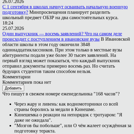
26.07.2026
С 1 сентября в школах начнут осваивать начальную военную
подготовку?
Минпросвещения планирует разделить
школьный предмет ОБЗР на два самостоятельных курса.
18:24
25.07.2026
Один выпускник — восемь заявлений? Что на самом деле
происходит с поступлением в ивановские вузы
В Ивановской
области школы в этом году окончили 3848
одиннадцатиклассников. При этом только в местные вузы
абитуриенты подали уже более 30 тысяч заявлений. На
первый взгляд может показаться, что каждый выпускник
отправил документы примерно восемь раз. Но считать
будущих студентов таким способом нельзя.
Комментарии
Комментариев пока нет
Добавить
Что пишут в свежем номере еженедельника "168 часов"?
Через жару и ливень: как водномоторники со всей
страны боролись за медали в Кинешме.
Кинешемка о реакции на непорядок с тротуаром: "Я
даже не ожидала".
"Мозгов бы побольше", или О чём жалеет осуждённая за
подготовку теракта.