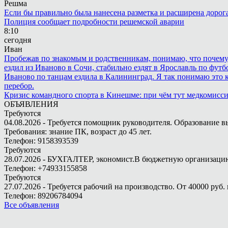
Решма
Если бы правильно была нанесена разметка и расширена дорога 
Полиция сообщает подробности решемской аварии
8:10
сегодня
Иван
Пробежав по знакомым и родственникам, понимаю, что почему то
ездил из Иваново в Сочи, стабильно ездят в Ярославль по футбо
Иваново по танцам ездила в Калининград. Я так понимаю это ка
перебор.
Кризис командного спорта в Кинешме: при чём тут медкомисс
ОБЪЯВЛЕНИЯ
Требуются
04.08.2026 - Требуется помощник руководителя. Образование в
Требования: знание ПК, возраст до 45 лет.
Телефон: 9158393539
Требуются
28.07.2026 - БУХГАЛТЕР, экономист.В бюджетную организацию.
Телефон: +74933155858
Требуются
27.07.2026 - Требуется рабочий на производство. От 40000 руб. 
Телефон: 89206784094
Все объявления