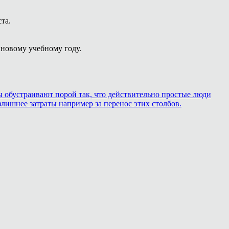
та.
новому учебному году.
ры обустраивают порой так, что действительно простые люди
лишнее затраты например за перенос этих столбов.