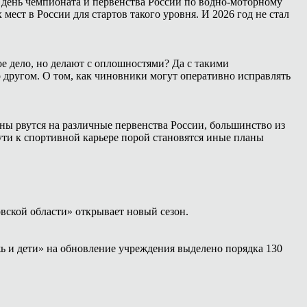
 день чемпионата и первенства России по водно-моторному
ест в России для стартов такого уровня. И 2026 год не стал
е дело, но делают с оплошностями? Да с такими
о другом. О том, как чиновники могут оперативно исправлять
ны рвутся на различные первенства России, большинство из
ути к спортивной карьере порой становятся иные планы
вской области» открывает новый сезон.
ь и дети» на обновление учреждения выделено порядка 130