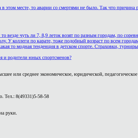
в этом месте, то аварии со смертями не было. Так что причина р
 везде чуть ли 7, 8,9 леток возят по разным городам, по соревн
лу. У коллеги по карате, тоже подобный возраст по всем городам
кая то модная тенденция в детском спорте. Страховки, турниры.
ия и родители юных спортсменов?
ысшее или среднее экономическое, юридической, педагогическое 
 Тел.: 8(49331)5-58-58
на руки.