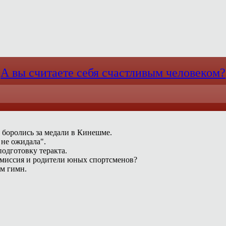
А вы считаете себя счастливым человеком?
 боролись за медали в Кинешме.
 не ожидала".
одготовку теракта.
омиссия и родители юных спортсменов?
ам гимн.