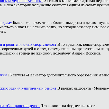
лись за медали в Кинешме
31 июля в Кинешме стартовал первый
. Наша акватория заслуженно считается одним из самых лучших м
жидала»
Бывает же такое, что на бюджетные деньги делают нужно
ать-то бывает и не так-то редко, но сегодня разговор немного 
чат.
ия и родители юных спортсменов?
В то время как юные спортсме
 современных детей и о том, почему главным препятствием на п
инешемский тренер по женскому волейболу Андрей Воронов.
ужки
15 августа «Навигатор дополнительного образования Ивано
торию здания капитальный ремонт
В рамках нацроекта «Молодёж
на «Сестринское дело».
Что важно – на бюджетные места.