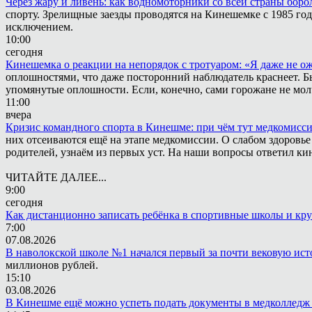
Через жару и ливень: как водномоторники со всей страны боро
спорту. Зрелищные заезды проводятся на Кинешемке с 1985 года
исключением.
10:00
сегодня
Кинешемка о реакции на непорядок с тротуаром: «Я даже не о
оплошностями, что даже посторонний наблюдатель краснеет. Быв
упомянутые оплошности. Если, конечно, сами горожане не мол
11:00
вчера
Кризис командного спорта в Кинешме: при чём тут медкомисс
них отсеиваются ещё на этапе медкомиссии. О слабом здоровье
родителей, узнаём из первых уст. На наши вопросы ответил к
ЧИТАЙТЕ ДАЛЕЕ...
9:00
сегодня
Как дистанционно записать ребёнка в спортивные школы и кр
7:00
07.08.2026
В наволокской школе №1 начался первый за почти вековую ис
миллионов рублей.
15:10
03.08.2026
В Кинешме ещё можно успеть подать документы в медколледж 