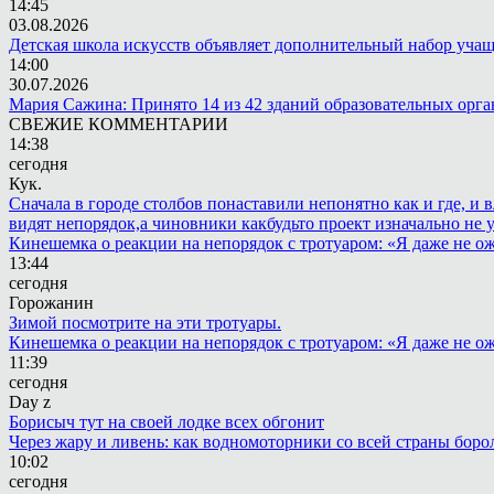
14:45
03.08.2026
Детская школа искусств объявляет дополнительный набор уча
14:00
30.07.2026
Мария Сажина: Принято 14 из 42 зданий образовательных орг
СВЕЖИЕ КОММЕНТАРИИ
14:38
сегодня
Кук.
Сначала в городе столбов понаставили непонятно как и где, и 
видят непорядок,а чиновники какбудьто проект изначально не 
Кинешемка о реакции на непорядок с тротуаром: «Я даже не о
13:44
сегодня
Горожанин
Зимой посмотрите на эти тротуары.
Кинешемка о реакции на непорядок с тротуаром: «Я даже не о
11:39
сегодня
Day z
Борисыч тут на своей лодке всех обгонит
Через жару и ливень: как водномоторники со всей страны боро
10:02
сегодня