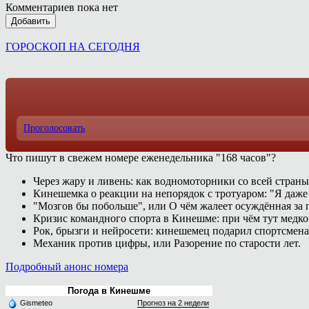
Комментариев пока нет
Добавить
ГОРОСКОП НА СЕГОДНЯ
Проголосовать
Что пишут в свежем номере еженедельника "168 часов"?
Через жару и ливень: как водномоторники со всей страны
Кинешемка о реакции на непорядок с тротуаром: "Я даже
"Мозгов бы побольше", или О чём жалеет осуждённая за п
Кризис командного спорта в Кинешме: при чём тут медк
Рок, брызги и нейросети: кинешемец подарил спортсмен
Механик против цифры, или Разорение по старости лет.
Подробный анонс номера
Погода в Кинешме
Gismeteo
Прогноз на 2 недели