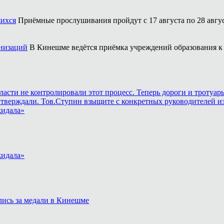
щихся
Приёмные прослушивания пройдут с 17 августа по 28 авгус
анизаций
В Кинешме ведётся приёмка учреждений образования к 
власти не контролировали этот процесс. Теперь дороги и тротуа
утверждали. Тов.Ступин взыщите с конкретных руководителей из
жидала»
жидала»
лись за медали в Кинешме