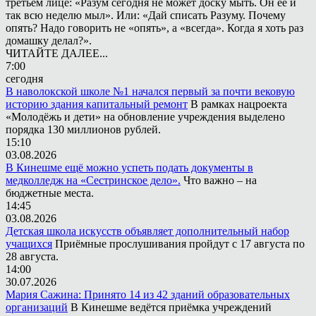
третьем лице: «Разум сегодня не может доску мыть. Он её и
так всю неделю мыл». Или: «Дай списать Разуму. Почему
опять? Надо говорить не «опять», а «всегда». Когда я хоть раз
домашку делал?».
ЧИТАЙТЕ ДАЛЕЕ...
7:00
сегодня
В наволокской школе №1 начался первый за почти вековую
историю здания капитальный ремонт
В рамках нацроекта
«Молодёжь и дети» на обновление учреждения выделено
порядка 130 миллионов рублей.
15:10
03.08.2026
В Кинешме ещё можно успеть подать документы в
медколледж на «Сестринское дело».
Что важно – на
бюджетные места.
14:45
03.08.2026
Детская школа искусств объявляет дополнительный набор
учащихся
Приёмные прослушивания пройдут с 17 августа по
28 августа.
14:00
30.07.2026
Мария Сажина: Принято 14 из 42 зданий образовательных
организаций
В Кинешме ведётся приёмка учреждений