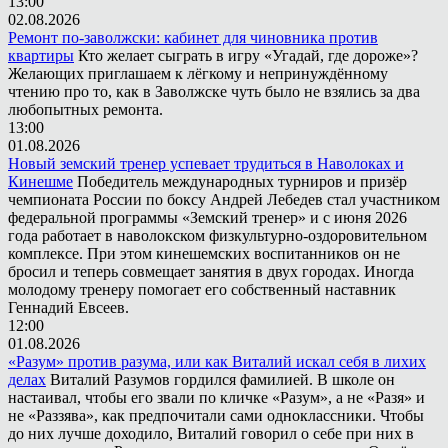
13:00
02.08.2026
Ремонт по-заволжски: кабинет для чиновника против
квартиры
Кто желает сыграть в игру «Угадай, где дороже»?
Желающих приглашаем к лёгкому и непринуждённому
чтению про то, как в Заволжске чуть было не взялись за два
любопытных ремонта.
13:00
01.08.2026
Новый земский тренер успевает трудиться в Наволоках и
Кинешме
Победитель международных турниров и призёр
чемпионата России по боксу Андрей Лебедев стал участником
федеральной программы «Земский тренер» и с июня 2026
года работает в наволокском физкультурно-оздоровительном
комплексе. При этом кинешемских воспитанников он не
бросил и теперь совмещает занятия в двух городах. Иногда
молодому тренеру помогает его собственный наставник
Геннадий Евсеев.
12:00
01.08.2026
«Разум» против разума, или как Виталий искал себя в лихих
делах
Виталий Разумов гордился фамилией. В школе он
настаивал, чтобы его звали по кличке «Разум», а не «Разя» и
не «Раззява», как предпочитали сами одноклассники. Чтобы
до них лучше доходило, Виталий говорил о себе при них в