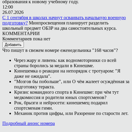
образования к новому учебному году.
12:00
26.07.2026
С 1 сентября в школах начнут осваивать начальную военную
подготовку?
Минпросвещения планирует разделить
школьный предмет ОБЗР на два самостоятельных курса.
КОММЕНТАРИИ
Комментариев пока нет
Добавить
Что пишут в свежем номере еженедельника "168 часов"?
Через жару и ливень: как водномоторники со всей
страны боролись за медали в Кинешме.
Кинешемка о реакции на непорядок с тротуаром: "Я
даже не ожидала".
"Мозгов бы побольше", или О чём жалеет осуждённая за
подготовку теракта.
Кризис командного спорта в Кинешме: при чём тут
медкомиссия и родители юных спортсменов?
Рок, брызги и нейросети: кинешемец подарил
спортсменам гимн.
Механик против цифры, или Разорение по старости лет.
Подробный анонс номера