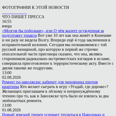
ФОТОГРАФИИ К ЭТОЙ НОВОСТИ
ЧТО ПИШЕТ ПРЕССА
16:55
вчера
«Мозгов бы побольше», или О чём жалеет осужденная за
подготовку теракта
Вот уже 10 лет как она живёт в Кинешме
и ни разу не видела Волгу. Впереди ещё 4 года заключения в
исправительной колонии. Сегодня мы познакомимся с той
русской женщиной, про которую в первой же строчке
описательной части приговора сказано, что она, являясь
сторонником радикально-экстремистских взглядов в исламе,
совершила приготовление к террористическому акту. Вместе с
двумя такими же подругами.
13:00
02.08.2026
Ремонт по-заволжски: кабинет для чиновника против
квартиры
Кто желает сыграть в игру «Угадай, где дороже»?
Желающих приглашаем к лёгкому и непринуждённому
чтению про то, как в Заволжске чуть было не взялись за два
любопытных ремонта.
13:00
01.08.2026
Новый земский тренер успевает трудиться в Наволоках и