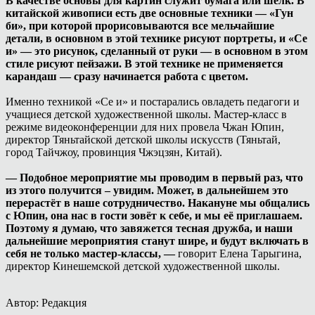
В качестве основы для картин служит бумага или шелк. В
китайской живописи есть две основные техники — «Гун
би», при которой прорисовываются все мельчайшие
детали, в основном в этой технике рисуют портреты, и «Се
и» — это рисунок, сделанный от руки — в основном в этом
стиле рисуют пейзажи. В этой технике не применяется
карандаш — сразу начинается работа с цветом.
Именно техникой «Се и» и постарались овладеть педагоги и
учащиеся детской художественной школы. Мастер-класс в
режиме видеоконференции для них провела Чжан Юпин,
директор Тяньтайской детской школы искусств (Тяньтай,
город Тайчжоу, провинция Чжэцзян, Китай).
— Подобное мероприятие мы проводим в первый раз, что
из этого получится – увидим. Может, в дальнейшем это
перерастёт в наше сотрудничество. Накануне мы общались
с Юпин, она нас в гости зовёт к себе, и мы её приглашаем.
Поэтому я думаю, что завяжется тесная дружба, и наши
дальнейшие мероприятия станут шире, и будут включать в
себя не только мастер-классы, —
говорит Елена Тарыгина,
директор Кинешемской детской художественной школы.
Автор: Редакция