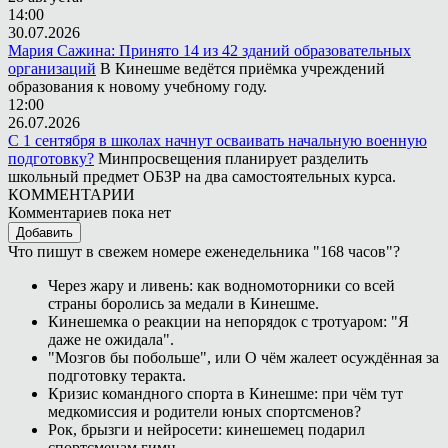
14:00
30.07.2026
Мария Сажина: Принято 14 из 42 зданий образовательных
организаций
В Кинешме ведётся приёмка учреждений
образования к новому учебному году.
12:00
26.07.2026
С 1 сентября в школах начнут осваивать начальную военную
подготовку?
Минпросвещения планирует разделить
школьный предмет ОБЗР на два самостоятельных курса.
КОММЕНТАРИИ
Комментариев пока нет
Добавить
Что пишут в свежем номере еженедельника "168 часов"?
Через жару и ливень: как водномоторники со всей
страны боролись за медали в Кинешме.
Кинешемка о реакции на непорядок с тротуаром: "Я
даже не ожидала".
"Мозгов бы побольше", или О чём жалеет осуждённая за
подготовку теракта.
Кризис командного спорта в Кинешме: при чём тут
медкомиссия и родители юных спортсменов?
Рок, брызги и нейросети: кинешемец подарил
спортсменам гимн.