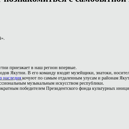
й».
тии приезжает в наш регион впервые.
родов Якутии. В его команду входят музейщики, знатоки, носите
о наследия
кочуют по самым отдаленным улусам и районам Якути
ессиональным музыкальным искусством республики.
кратным победителем Президентского фонда культурных инициат