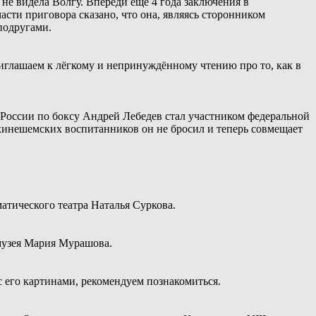
 не видела Волгу. Впереди ещё 4 года заключения в
сти приговора сказано, что она, являясь сторонником
подругами.
иглашаем к лёгкому и непринуждённому чтению про то, как в
России по боксу Андрей Лебедев стал участником федеральной
 кинешемских воспитанников он не бросил и теперь совмещает
атического театра Наталья Суркова.
 музея Мария Мурашова.
с его картинами, рекомендуем познакомиться.