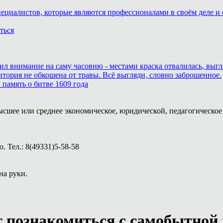
пециалистов, которые являются профессионалами в своём деле и 
ться
тил внимание на саму часовню - местами краска отвалилась, выг
итория не обкошена от травы. Всё выгляди, словно заброшенное.
память о битве 1609 года
ысшее или среднее экономическое, юридической, педагогическое 
 Тел.: 8(49331)5-58-58
на руки.
 познакомиться с самобытной