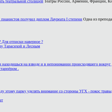
ать театральной столицей
Театры России, Армении, Франции, Ки
 пианистов получил диплом Лауреата I степени
Одна из препода
 ? Для отписки наверное ?
ду Тарасихой и Лесным
ь и находишься на взводе и в непонимании происходящего вокруг 
старпёром .
оду этому парку уделять внимание со стороны УГХ - покос травы
ат