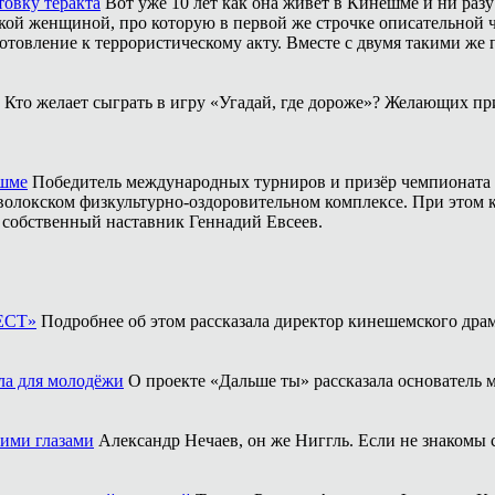
товку теракта
Вот уже 10 лет как она живёт в Кинешме и ни разу
ой женщиной, про которую в первой же строчке описательной ча
отовление к террористическому акту. Вместе с двумя такими же 
Кто желает сыграть в игру «Угадай, где дороже»? Желающих пр
ешме
Победитель международных турниров и призёр чемпионата 
аволокском физкультурно-оздоровительном комплексе. При этом
о собственный наставник Геннадий Евсеев.
ФЕСТ»
Подробнее об этом рассказала директор кинешемского драм
ла для молодёжи
О проекте «Дальше ты» рассказала основатель
оими глазами
Александр Нечаев, он же Ниггль. Если не знакомы 