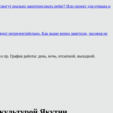
смогут реально заинтересовать ребят? Или проект для отмыва и
лядит непрезентабельно. Как выше верно заметили, часовня не
и пр. График работы: день, ночь, отсыпной, выходной.
 культурой Якутии