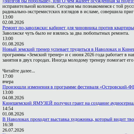
«Мозгов бы побольше», или О чём жалеет осужденная за подго
исправительной колонии. Сегодня мы познакомимся с той русск
радикально-экстремистских взглядов в исламе, совершила приг
13:00
02.08.2026
Ремонт по-заволжски: кабинет для чиновника против квартиры
Заволжске чуть было не взялись за два любопытных ремонта.
13:00
01.08.2026
Новый земский тренер успевает трудиться в Наволоках и Кин
программы «Земский тренер» и с июня 2026 года работает в н
занятия в двух городах. Иногда молодому тренеру помогает ег
Читайте далее...
17:00
вчера
Произошли изменения в программе фестиваля «Островский-
13:00
04.08.2026
Кинешемский ЯМУЗЕЙ получил грант на создание аудиосериа
14:54
01.08.2026
В Наволоках проходит выставка художника, который видит тв
16:38
26.07.2026