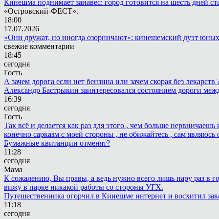
Кинешма поднимает занавес: город готовится на шесть дней ст
«Островский-ФЕСТ».
18:00
17.07.2026
«Они дружат, но иногда озорничают»: кинешемский дуэт юных
свежие комментарии
18:45
сегодня
Гость
А зачем дорога если нет бензина или зачем скорая без лекарств
Александр Бастрыкин заинтересовался состоянием дороги меж
16:39
сегодня
Гость
Так всё и делается как раз для этого , чем больше нервничаеш
конечно сарказм с моей стороны , не обижайтесь , сам являюсь 
Бумажные квитанции отменят?
11:28
сегодня
Мама
К сожалению, Вы правы, а ведь нужно всего лишь пару раз в г
вижу в парке никакой работы со стороны УГХ.
Путешественника огорчил в Кинешме интернет и восхитил зак
11:18
сегодня