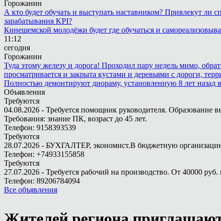
Горожанин
А кто будет обучать и выступать наставником? Привлекут ли с
зарабатывания KPI?
Кинешемской молодёжи будет где обучаться и самореализовыва
11:12
сегодня
Горожанин
Туда этому железу и дорога! Проходил пару недель мимо, обра
просматривается и закрыта кустами и деревьями с дороги, терр
Полностью демонтируют диораму, установленную 8 лет назад в 
Объявления
Требуются
04.08.2026 - Требуется помощник руководителя. Образование в
Требования: знание ПК, возраст до 45 лет.
Телефон: 9158393539
Требуются
28.07.2026 - БУХГАЛТЕР, экономист.В бюджетную организацию.
Телефон: +74933155858
Требуются
27.07.2026 - Требуется рабочий на производство. От 40000 руб. 
Телефон: 89206784094
Все объявления
Жителей региона приглашают