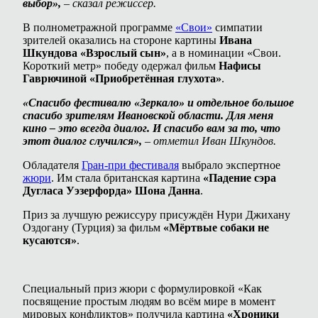
выбор»,
– сказал режиссёр.
В полнометражной программе
«Свои»
симпатии
зрителей оказались на стороне картины
Ивана
Шкундова «Взрослый сын»
, а в номинации «Свои.
Короткий метр» победу одержал фильм
Нафисы
Гаврючиной «Приобретённая глухота»
.
«Спасибо фестивалю «Зеркало» и отдельное большое
спасибо зрителям Ивановской области. Для меня
кино – это всегда диалог. И спасибо вам за то, что
этот диалог случился»,
– отметил Иван Шкундов.
Обладателя
Гран-при фестиваля
выбрало экспертное
жюри
. Им стала британская картина
«Падение сэра
Дугласа Уэзерфорда» Шона Данна
.
Приз за лучшую режиссуру присуждён Нури Джихану
Оздогану (Турция) за фильм
«Мёртвые собаки не
кусаются»
.
Специальный приз жюри с формулировкой «Как
посвящение простым людям во всём мире в момент
мировых конфликтов» получила картина
«Хроники