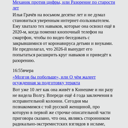
Механик против цифры, или Разорение по старости
лет
Илья Грачёв на восьмом десятке лет и не думал
становиться уверенным интернет-пользователем.
Ему хватало тех навыков, которые она освоил ещё в
2020-м, когда поменял кнопочный телефон на
смартфон, чтобы по видео беседовать с
закрывшимися от коронавируса детьми и внуками.
Не предполагал, что 2026-й вынудит его
попытаться расширить круг навыков и приведёт к
разорению.
16:55
вчера
«Мозгов бы побольше», или О чём жалеет
осужденная за подготовку теракта
Вот уже 10 лет как она живёт в Кинешме и ни разу
не видела Волгу. Впереди ещё 4 года заключения в
исправительной колонии. Сегодня мы
познакомимся с той русской женщиной, про
которую в первой же строчке описательной части
приговора сказано, что она, являясь сторонником
радикально-экстремистских взглядов в исламе,