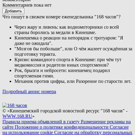
Комментариев пока нет
Добавить
Что пишут в свежем номере еженедельника "168 часов"?
Через жару и ливень: как водномоторники со всей
страны боролись за медали в Кинешме.
Кинешемка о реакции на непорядок с тротуаром: "Я
даже не ожидала".
"Мозгов бы побольше", или О чём жалеет осуждённая за
подготовку теракта.
Кризис командного спорта в Кинешме: при чём тут
медкомиссия и родители юных спортсменов?
Рок, брызги и нейросети: кинешемец подарил
спортсменам гимн.
Механик против цифры, или Разорение по старости лет.
Подробный анонс номера
© «Кинешемский городской новостной ресурс "168 часов" -
WWW.168.RU
»
Правила приема объявлений в газету
Размещение рекламы на
сайте
Положение о политике конфиденциальности
Согласие
на использование cookie
Согласие на обработку персональных