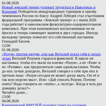
01.08.2026
Новый земский тренер успевает трудиться в Наволоках и
Кинешме
Победитель международных турниров и призёр
чемпионата России по боксу Андрей Лебедев стал участником
федеральной программы «Земский тренер» и с июня 2026
года работает в наволокском физкультурно-оздоровительном
комплексе. При этом кинешемских воспитанников он не
бросил и теперь совмещает занятия в двух городах. Иногда
молодому тренеру помогает его собственный наставник
Геннадий Евсеев.
12:00
01.08.2026
«Разум» против разума, или как Виталий искал себя в лихих
делах
Виталий Разумов гордился фамилией. В школе он
настаивал, чтобы его звали по кличке «Разум», а не «Разя» и
не «Раззява», как предпочитали сами одноклассники. Чтобы
до них лучше доходило, Виталий говорил о себе при них в
третьем лице: «Разум сегодня не может доску мыть. Он её и
так всю неделю мыл». Или: «Дай списать Разуму. Почему
опять? Надо говорить не «опять», а «всегда». Когда я хоть раз
домашку делал?».
Читайте далее...
13:00
04.08.2026
Кинешемский ЯМУЗЕЙ получил грант на создание