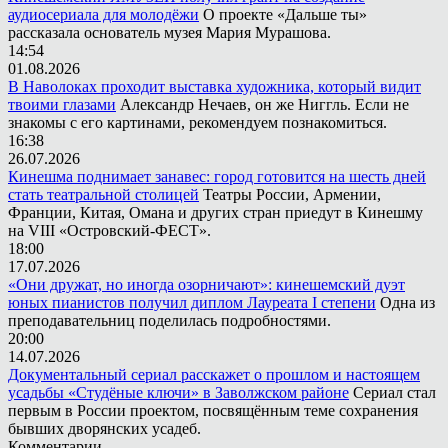
аудиосериала для молодёжи
О проекте «Дальше ты»
рассказала основатель музея Мария Мурашова.
14:54
01.08.2026
В Наволоках проходит выставка художника, который видит
твоими глазами
Александр Нечаев, он же Ниггль. Если не
знакомы с его картинами, рекомендуем познакомиться.
16:38
26.07.2026
Кинешма поднимает занавес: город готовится на шесть дней
стать театральной столицей
Театры России, Армении,
Франции, Китая, Омана и других стран приедут в Кинешму
на VIII «Островский-ФЕСТ».
18:00
17.07.2026
«Они дружат, но иногда озорничают»: кинешемский дуэт
юных пианистов получил диплом Лауреата I степени
Одна из
преподавательниц поделилась подробностями.
20:00
14.07.2026
Документальный сериал расскажет о прошлом и настоящем
усадьбы «Студёные ключи» в Заволжском районе
Сериал стал
первым в России проектом, посвящённым теме сохранения
бывших дворянских усадеб.
Комментарии