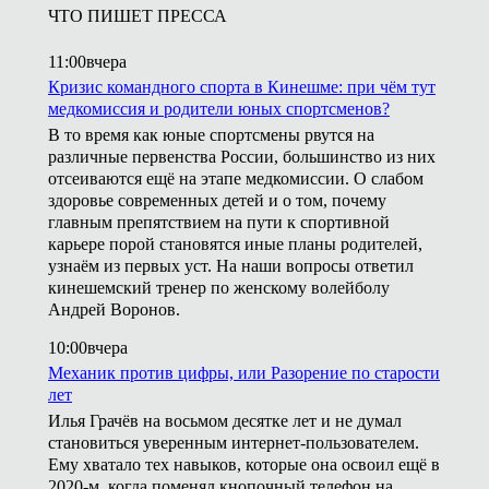
ЧТО ПИШЕТ ПРЕССА
11:00
вчера
Кризис командного спорта в Кинешме: при чём тут
медкомиссия и родители юных спортсменов?
В то время как юные спортсмены рвутся на
различные первенства России, большинство из них
отсеиваются ещё на этапе медкомиссии. О слабом
здоровье современных детей и о том, почему
главным препятствием на пути к спортивной
карьере порой становятся иные планы родителей,
узнаём из первых уст. На наши вопросы ответил
кинешемский тренер по женскому волейболу
Андрей Воронов.
10:00
вчера
Механик против цифры, или Разорение по старости
лет
Илья Грачёв на восьмом десятке лет и не думал
становиться уверенным интернет-пользователем.
Ему хватало тех навыков, которые она освоил ещё в
2020-м, когда поменял кнопочный телефон на