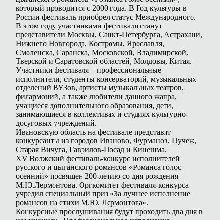
который проводится с 2000 года. В Год культуры в
России фестиваль приобрел статус Международного.
В этом году участниками фестиваля станут
представители Москвы, Санкт-Петербурга, Астрахани,
Нижнего Новгорода, Костромы, Ярославля,
Смоленска, Саранска, Московской, Владимирской,
Тверской и Саратовской областей, Молдовы, Китая.
Участники фестиваля – профессиональные
исполнители, студенты консерваторий, музыкальных
отделений ВУЗов, артисты музыкальных театров,
филармоний, а также любители данного жанра,
учащиеся дополнительного образования, дети,
занимающиеся в коллективах и студиях культурно-
досуговых учреждений.
Ивановскую область на фестивале представят
конкурсанты из городов Иваново, Фурманов, Пучеж,
Старая Вичуга, Гаврилов-Посад и Кинешма.
XV Волжский фестиваль-конкурс исполнителей
русского и цыганского романсов «Романса голос
осенний» посвящен 200-летию со дня рождения
М.Ю.Лермонтова. Оргкомитет фестиваля-конкурса
учредил специальный приз «За лучшее исполнение
романсов на стихи М.Ю. Лермонтова».
Конкурсные прослушивания будут проходить два дня в