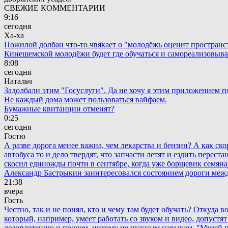
СВЕЖИЕ КОММЕНТАРИИ
9:16
сегодня
Ха-ха
Пожилой долбан что-то чвякает о "молодёжь оценит пространств
Кинешемской молодёжи будет где обучаться и самореализовыва
8:08
сегодня
Натальч
Задолбали этим "Госуслуги". Да не хочу я этим приложением п
Не каждый дома может пользоваться вайфаем.
Бумажные квитанции отменят?
0:25
сегодня
Гостю
А разве дорога менее важна, чем лекарства и бензин? А как с
автобуса то и дело твердят, что запчасти летят и ездить пере
скосил единожды почти в сентябре, когда уже борщевик семяна 
Александр Бастрыкин заинтересовался состоянием дороги меж
21:38
вчера
Гость
Честно, так и не понял, кто и чему там будет обучать? Откуда 
который, например, умеет работать со звуком и видео, допустят
лозоплетению и прочем, никому не нужным навыкам. "Музей п