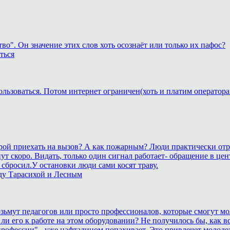
о". Он значение этих слов хоть осознаёт или только их пафос?
ться
ользоваться. Потом интернет ограничен(хоть и платим оператора
корой приехать на вызов? А как пожарным? Люди практически отр
станут скоро. Видать, только один сигнал работает- обращение 
сбросил.У остановки люди сами косят траву.
ду Тарасихой и Лесным
возьмут педагогов или просто профессионалов, которые смогут мо
 ли его к работе на этом оборудовании? Не получилось бы, как вс
рофессии" - уже нафталином попахивает. Это привлечет молоде