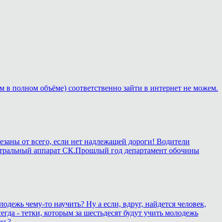
м в полном объёме) соответственно зайти в интернет не можем.
езаны от всего, если нет надлежащей дороги! Водители
в центральный аппарат СК.Прошлый год департамент обочины
лодежь чему-то научить? Ну а если, вдруг, найдется человек,
егда - тетки, которым за шестьдесят будут учить молодежь
жь?