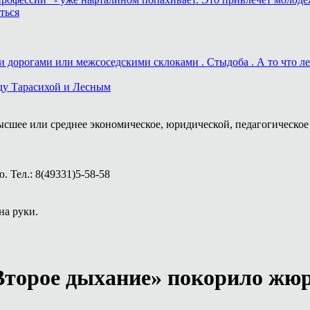
ться
дорогами или межсоседскими склоками . Стыдоба . А то что лека
ду Тарасихой и Лесным
ысшее или среднее экономическое, юридической, педагогическое 
 Тел.: 8(49331)5-58-58
на руки.
Второе дыхание» покорило жюр