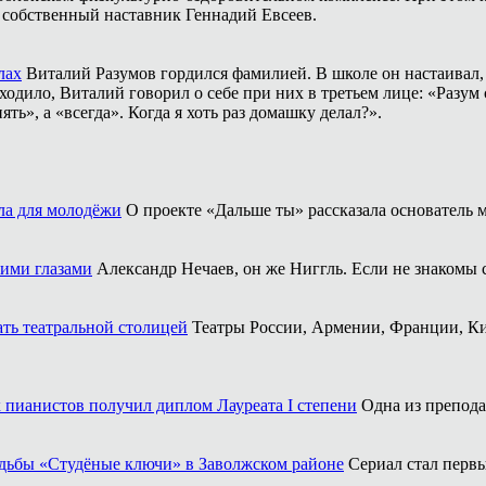
о собственный наставник Геннадий Евсеев.
лах
Виталий Разумов гордился фамилией. В школе он настаивал, ч
одило, Виталий говорил о себе при них в третьем лице: «Разум 
ть», а «всегда». Когда я хоть раз домашку делал?».
ла для молодёжи
О проекте «Дальше ты» рассказала основатель
оими глазами
Александр Нечаев, он же Ниггль. Если не знакомы 
ать театральной столицей
Театры России, Армении, Франции, Ки
 пианистов получил диплом Лауреата I степени
Одна из препода
адьбы «Студёные ключи» в Заволжском районе
Сериал стал перв