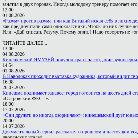
занятия в двух городах. Иногда молодому тренеру помогает ег
12:00
01.08.2026
«Разум» против разума, или как Виталий искал себя в лихих де
как предпочитали сами одноклассники. Чтобы до них лучше дох
Или: «Дай списать Разуму. Почему опять? Надо говорить не «опя
ЧИТАЙТЕ ДАЛЕЕ...
13:00
04.08.2026
Кинешемский ЯМУЗЕЙ получил грант на создание аудиосериа
14:54
01.08.2026
В Наволоках проходит выставка художника, который видит тв
16:38
26.07.2026
Кинешма поднимает занавес: город готовится на шесть дней ст
«Островский-ФЕСТ».
18:00
17.07.2026
«Они дружат, но иногда озорничают»: кинешемский дуэт юных
20:00
14.07.2026
Документальный сериал расскажет о прошлом и настоящем ус
дворянских усадеб.