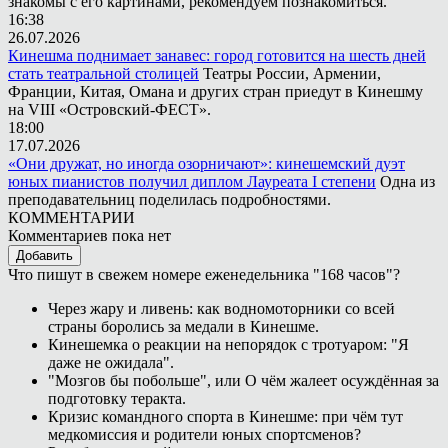
знакомы с его картинами, рекомендуем познакомиться.
16:38
26.07.2026
Кинешма поднимает занавес: город готовится на шесть дней
стать театральной столицей
Театры России, Армении,
Франции, Китая, Омана и других стран приедут в Кинешму
на VIII «Островский-ФЕСТ».
18:00
17.07.2026
«Они дружат, но иногда озорничают»: кинешемский дуэт
юных пианистов получил диплом Лауреата I степени
Одна из
преподавательниц поделилась подробностями.
КОММЕНТАРИИ
Комментариев пока нет
Добавить
Что пишут в свежем номере еженедельника "168 часов"?
Через жару и ливень: как водномоторники со всей
страны боролись за медали в Кинешме.
Кинешемка о реакции на непорядок с тротуаром: "Я
даже не ожидала".
"Мозгов бы побольше", или О чём жалеет осуждённая за
подготовку теракта.
Кризис командного спорта в Кинешме: при чём тут
медкомиссия и родители юных спортсменов?