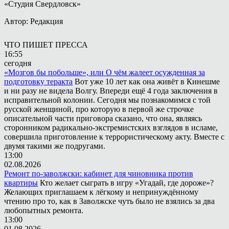
«Студия Свердловск»
Автор: Редакция
ЧТО ПИШЕТ ПРЕССА
16:55
сегодня
«Мозгов бы побольше», или О чём жалеет осужденная за
подготовку теракта
Вот уже 10 лет как она живёт в Кинешме
и ни разу не видела Волгу. Впереди ещё 4 года заключения в
исправительной колонии. Сегодня мы познакомимся с той
русской женщиной, про которую в первой же строчке
описательной части приговора сказано, что она, являясь
сторонником радикально-экстремистских взглядов в исламе,
совершила приготовление к террористическому акту. Вместе с
двумя такими же подругами.
13:00
02.08.2026
Ремонт по-заволжски: кабинет для чиновника против
квартиры
Кто желает сыграть в игру «Угадай, где дороже»?
Желающих приглашаем к лёгкому и непринуждённому
чтению про то, как в Заволжске чуть было не взялись за два
любопытных ремонта.
13:00
01.08.2026