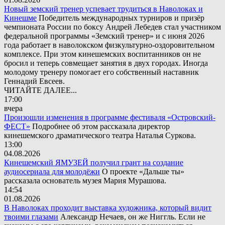
Новый земский тренер успевает трудиться в Наволоках и
Кинешме
Победитель международных турниров и призёр
чемпионата России по боксу Андрей Лебедев стал участником
федеральной программы «Земский тренер» и с июня 2026
года работает в наволокском физкультурно-оздоровительном
комплексе. При этом кинешемских воспитанников он не
бросил и теперь совмещает занятия в двух городах. Иногда
молодому тренеру помогает его собственный наставник
Геннадий Евсеев.
ЧИТАЙТЕ ДАЛЕЕ...
17:00
вчера
Произошли изменения в программе фестиваля «Островский-
ФЕСТ»
Подробнее об этом рассказала директор
кинешемского драматического театра Наталья Суркова.
13:00
04.08.2026
Кинешемский ЯМУЗЕЙ получил грант на создание
аудиосериала для молодёжи
О проекте «Дальше ты»
рассказала основатель музея Мария Мурашова.
14:54
01.08.2026
В Наволоках проходит выставка художника, который видит
твоими глазами
Александр Нечаев, он же Ниггль. Если не