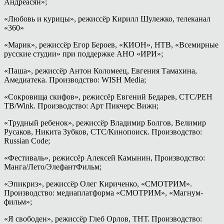
Андреасян»;
«Любовь и курицы», режиссёр Кирилл Шулежко, телеканал
«360»
«Марик», режиссёр Егор Бероев, «КИОН», НТВ, «Всемирные
русские студии» при поддержке АНО «ИРИ»;
«Паша», режиссёр Антон Коломеец, Евгения Тамахина,
Амедиатека. Производство: WISH Media;
«Сокровища скифов», режиссёр Евгений Бедарев, СТС/РЕН
ТВ/Wink. Производство: Арт Пикчерс Вижн;
«Трудный ребенок», режиссёр Владимир Болгов, Велимир
Русаков, Никита Зубков, СТС/Кинопоиск. Производство:
Russian Code;
«Фестиваль», режиссёр Алексей Камынин, Производство:
Манга/Лето/ЭлефантФильм;
«Эпикриз», режиссёр Олег Кириченко, «СМОТРИМ».
Производство: медиаплатформа «СМОТРИМ», «Магнум-
фильм»;
«Я свободен», режиссёр Глеб Орлов, ТНТ. Производство: