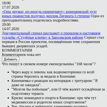
18:00
17.07.2026
«Они дружат, но иногда озорничают»: кинешемский дуэт
юных пианистов получил диплом Лауреата I степени
Одна из
преподавательниц поделилась подробностями.
20:00
14.07.2026
Документальный сериал расскажет о прошлом и настоящем
усадьбы «Студёные ключи» в Заволжском районе
Сериал стал
первым в России проектом, посвящённым теме сохранения
бывших дворянских усадеб.
КОММЕНТАРИИ
Комментариев пока нет
Добавить
Что пишут в свежем номере еженедельника "168 часов"?
Через жару и ливень: как водномоторники со всей
страны боролись за медали в Кинешме.
Кинешемка о реакции на непорядок с тротуаром: "Я
даже не ожидала".
"Мозгов бы побольше", или О чём жалеет осуждённая за
подготовку теракта.
Кризис командного спорта в Кинешме: при чём тут
медкомиссия и родители юных спортсменов?
Рок, брызги и нейросети: кинешемец подарил