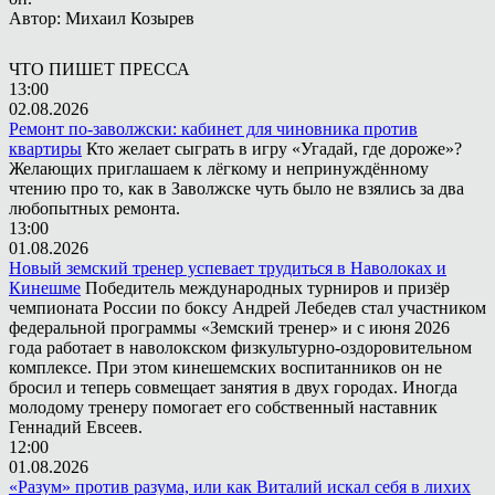
Автор: Михаил Козырев
ЧТО ПИШЕТ ПРЕССА
13:00
02.08.2026
Ремонт по-заволжски: кабинет для чиновника против
квартиры
Кто желает сыграть в игру «Угадай, где дороже»?
Желающих приглашаем к лёгкому и непринуждённому
чтению про то, как в Заволжске чуть было не взялись за два
любопытных ремонта.
13:00
01.08.2026
Новый земский тренер успевает трудиться в Наволоках и
Кинешме
Победитель международных турниров и призёр
чемпионата России по боксу Андрей Лебедев стал участником
федеральной программы «Земский тренер» и с июня 2026
года работает в наволокском физкультурно-оздоровительном
комплексе. При этом кинешемских воспитанников он не
бросил и теперь совмещает занятия в двух городах. Иногда
молодому тренеру помогает его собственный наставник
Геннадий Евсеев.
12:00
01.08.2026
«Разум» против разума, или как Виталий искал себя в лихих