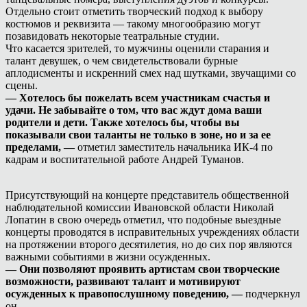
Отдельно стоит отметить творческий подход к выбору
костюмов и реквизита — такому многообразию могут
позавидовать некоторые театральные студии.
Что касается зрителей, то мужчины оценили старания и
талант девушек, о чем свидетельствовали бурные
аплодисменты и искренний смех над шутками, звучащими со
сцены.
— Хотелось бы пожелать всем участникам счастья и
удачи. Не забывайте о том, что вас ждут дома ваши
родители и дети. Также хотелось бы, чтобы вы
показывали свои таланты не только в зоне, но и за ее
пределами, —
отметил заместитель начальника ИК-4 по
кадрам и воспитательной работе Андрей Туманов.
Присутствующий на концерте представитель общественной
наблюдательной комиссии Ивановской области Николай
Лопатин в свою очередь отметил, что подобные выездные
концерты проводятся в исправительных учреждениях области
на протяжении второго десятилетия, но до сих пор являются
важными событиями в жизни осужденных.
— Они позволяют проявить артистам свои творческие
возможности, развивают талант и мотивируют
осужденных к правопослушному поведению, —
подчеркнул
он.