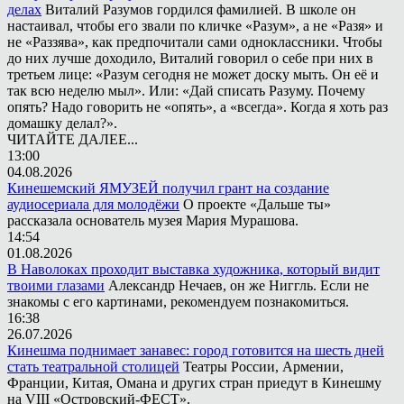
делах
Виталий Разумов гордился фамилией. В школе он
настаивал, чтобы его звали по кличке «Разум», а не «Разя» и
не «Раззява», как предпочитали сами одноклассники. Чтобы
до них лучше доходило, Виталий говорил о себе при них в
третьем лице: «Разум сегодня не может доску мыть. Он её и
так всю неделю мыл». Или: «Дай списать Разуму. Почему
опять? Надо говорить не «опять», а «всегда». Когда я хоть раз
домашку делал?».
ЧИТАЙТЕ ДАЛЕЕ...
13:00
04.08.2026
Кинешемский ЯМУЗЕЙ получил грант на создание
аудиосериала для молодёжи
О проекте «Дальше ты»
рассказала основатель музея Мария Мурашова.
14:54
01.08.2026
В Наволоках проходит выставка художника, который видит
твоими глазами
Александр Нечаев, он же Ниггль. Если не
знакомы с его картинами, рекомендуем познакомиться.
16:38
26.07.2026
Кинешма поднимает занавес: город готовится на шесть дней
стать театральной столицей
Театры России, Армении,
Франции, Китая, Омана и других стран приедут в Кинешму
на VIII «Островский-ФЕСТ».