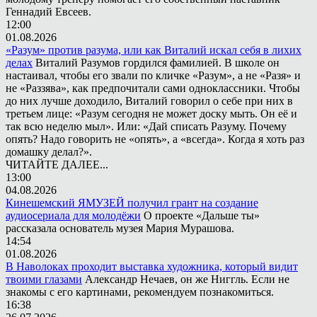
Геннадий Евсеев.
12:00
01.08.2026
«Разум» против разума, или как Виталий искал себя в лихих
делах
Виталий Разумов гордился фамилией. В школе он
настаивал, чтобы его звали по кличке «Разум», а не «Разя» и
не «Раззява», как предпочитали сами одноклассники. Чтобы
до них лучше доходило, Виталий говорил о себе при них в
третьем лице: «Разум сегодня не может доску мыть. Он её и
так всю неделю мыл». Или: «Дай списать Разуму. Почему
опять? Надо говорить не «опять», а «всегда». Когда я хоть раз
домашку делал?».
ЧИТАЙТЕ ДАЛЕЕ...
13:00
04.08.2026
Кинешемский ЯМУЗЕЙ получил грант на создание
аудиосериала для молодёжи
О проекте «Дальше ты»
рассказала основатель музея Мария Мурашова.
14:54
01.08.2026
В Наволоках проходит выставка художника, который видит
твоими глазами
Александр Нечаев, он же Ниггль. Если не
знакомы с его картинами, рекомендуем познакомиться.
16:38