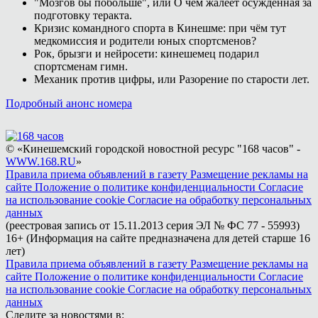
"Мозгов бы побольше", или О чём жалеет осуждённая за
подготовку теракта.
Кризис командного спорта в Кинешме: при чём тут
медкомиссия и родители юных спортсменов?
Рок, брызги и нейросети: кинешемец подарил
спортсменам гимн.
Механик против цифры, или Разорение по старости лет.
Подробный анонс номера
© «Кинешемский городской новостной ресурс "168 часов" -
WWW.168.RU
»
Правила приема объявлений в газету
Размещение рекламы на
сайте
Положение о политике конфиденциальности
Согласие
на использование cookie
Согласие на обработку персональных
данных
(реестровая запись от 15.11.2013 серия ЭЛ № ФС 77 - 55993)
16+ (Информация на сайте предназначена для детей старше 16
лет)
Правила приема объявлений в газету
Размещение рекламы на
сайте
Положение о политике конфиденциальности
Согласие
на использование cookie
Согласие на обработку персональных
данных
Следите за новостями в: