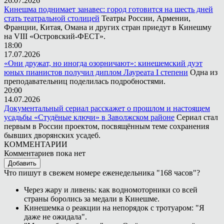
26.07.2026
Кинешма поднимает занавес: город готовится на шесть дней
стать театральной столицей
Театры России, Армении,
Франции, Китая, Омана и других стран приедут в Кинешму
на VIII «Островский-ФЕСТ».
18:00
17.07.2026
«Они дружат, но иногда озорничают»: кинешемский дуэт
юных пианистов получил диплом Лауреата I степени
Одна из
преподавательниц поделилась подробностями.
20:00
14.07.2026
Документальный сериал расскажет о прошлом и настоящем
усадьбы «Студёные ключи» в Заволжском районе
Сериал стал
первым в России проектом, посвящённым теме сохранения
бывших дворянских усадеб.
КОММЕНТАРИИ
Комментариев пока нет
Добавить
Что пишут в свежем номере еженедельника "168 часов"?
Через жару и ливень: как водномоторники со всей
страны боролись за медали в Кинешме.
Кинешемка о реакции на непорядок с тротуаром: "Я
даже не ожидала".