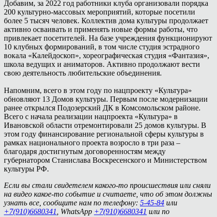
Добавим, за 2022 год работники клуба организовали порядка
200 культурно-массовых мероприятий, которые посетили
более 5 тысяч человек. Коллектив дома культуры продолжает
активно осваивать и применять новые формы работы, что
привлекает посетителей. На базе учреждения функционируют
10 клубных формирований, в том числе студия эстрадного
вокала «Калейдоскоп», хореографическая студия «Фантазия»,
школа ведущих и аниматоров. Активно продолжают вести
свою деятельность любительские объединения.
Напомним, всего в этом году по нацпроекту «Культура»
обновляют 13 Домов культуры. Первым после модернизации
ранее открылся Подозерский ДК в Комсомольском районе.
Всего с начала реализации нацпроекта «Культура» в
Ивановской области отремонтировали 25 домов культуры. В
этом году финансирование региональной сферы культуры в
рамках национального проекта возросло в три раза –
благодаря достигнутым договоренностям между
губернатором Станислава Воскресенского и Министерством
культуры РФ.
Если вы стали свидетелем какого-то происшествия или сняли
на видео какое-то событие и считаете, что об этом должны
узнать все, сообщите нам по телефону:
5-45-84
или
+7(910)6680341
, WhatsApp
+7(910)6680341
или по